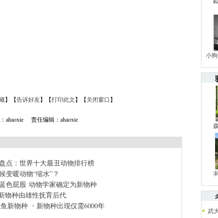
小狗
藏
】【
告诉好友
】【
打印此文
】【
关闭窗口
】
ahaoxie 责任编辑：ahaoxie
盘点：世界十大最丑动物排行榜
候变暖动物“缩水”？
蓝色屁股 动物学家确定为新物种
新物种由雄性抚育后代
鲨鱼新物种
新物种出现仅需6000年
武