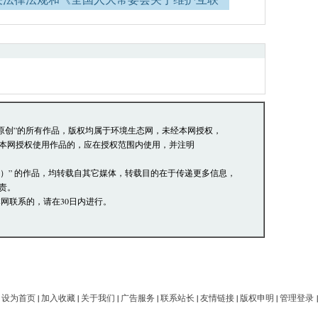
络道德，并承担一切因您的行为而直接或间接
员有权保留或删除其管辖留言中的任意内容。
论，环境生态网有权在网站内转载或引用。
阅读并接受上述条款，如您对管理有意见请向
本站原创”的所有作品，版权均属于环境生态网，未经本网授权，
本网授权使用作品的，应在授权范围内使用，并注明
网）” 的作品，均转载自其它媒体，转载目的在于传递更多信息，
责。
网联系的，请在30日内进行。
|
设为首页
|
加入收藏
|
关于我们
|
广告服务
|
联系站长
|
友情链接
|
版权申明
|
管理登录