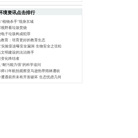
环境资讯点击排行
来“植物杀手”现身京城
球视野看垃圾焚烧
烧电子垃圾构成犯罪
色教育：培育更好的教育生态
DC实验室连曝安全漏洞 生物安全之弦松
态文明建设的法治推手
候变化终结者
人“耐污能力强”的科学追问
影师12年航拍观察亚马逊热带雨林遭砍
岭遭遇前所未有开发破坏 生态忧虑几何