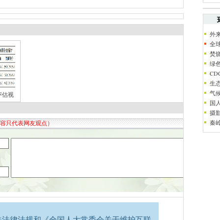
外
全
焚
绿
C
生
气
评估视
国
摄
秦
关法律法规和《全国人大常委会关于维护互联