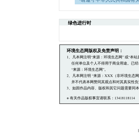
网安全的决定》。
·请注意语言文明，尊重网
引起的法律责任。
绿色进行时
·环境生态网文章跟帖管理
·您在环境生态网发表的言
·发表本评论即表明您已经
文章跟帖管理员反映。
环境生态网版权及免责声明：
1、凡本网注明“来源：环境生态网” 或“
任何单位及个人不得用于商业用途。已经
“来源：环境生态网”。
2、凡本网注明 “来源：XXX（非环境生态
并不代表本网赞同其观点和对其真实性负
3、如因作品内容、版权和其它问题需要同本
※ 有关作品版权事宜请联系：13418118114