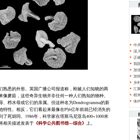
中
深
正
我
加
加
乡
们熟悉的外形。英国广播公司报道称，刚被人们知晓的两
汇
稻
来像蘑菇，这些奇异生物并非任何一种人们熟知的物种。
体
栉水母或它们的亲属。但这种名为Dendrogramma的新
他特性。相反，它们看起来最像在约6亿年前就已经消失的
死胡同。1986年，科学家在塔斯马尼亚岛400~1000米
《科学公共图书馆—综合》
将相关描述发表于
上。