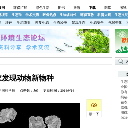
碳网
环保汇展
绿色生活
图书
旅游
下载
图库
考试
环境学
生态学
学术交流
环保热点
生物多样性
环保宣教
科普大观
生态文
准
环评
生态农业
恢复生态
生态经济
景观生态
生态安全
气候变化
家发现动物新物种
生态
全国
中国科学报
点击数：
563 更新时间：2014/9/14
你有
揭秘
在衣
成都
用碳
20