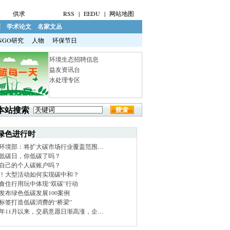
供求
RSS
|
EEDU
|
网站地图
明
学术论文
名家文丛
NGO研究
人物
环保节日
环境生态招聘信息
益友资讯台
水处理专区
本站搜索
绿色进行时
环境部：将扩大碳市场行业覆盖范围…
低碳日，你低碳了吗？
自己的个人碳账户吗？
！大型活动如何实现碳中和？
食住行用玩中体现“双碳”行动
发布绿色低碳发展100案例
标签打造低碳消费的“桥梁”
21年11月以来，交易意愿日渐高涨，企…