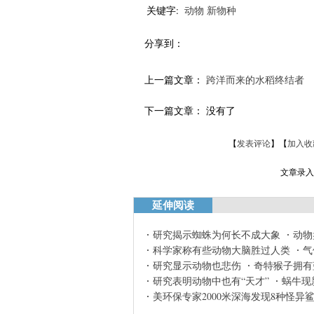
关键字:
动物
新物种
分享到：
上一篇文章：
跨洋而来的水稻终结者
下一篇文章： 没有了
【
发表评论
】【
加入收
文章录入：
延伸阅读
研究揭示蜘蛛为何长不成大象
动物
科学家称有些动物大脑胜过人类
气
研究显示动物也悲伤
奇特猴子拥有
研究表明动物中也有“天才”
蜗牛现
美环保专家2000米深海发现8种怪异