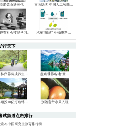
高脂饮食毁三代
直面隐忧 中国人工智能…
也有社会技能学习…
汽车“喝酒” 生物燃料…
驴行天下
森林疗养将成养生…
盘点世界各地“童…
丰顺投10亿打造韩…
别随意带水果入境
考试频道点击排行
大发布中国研究生教育排行榜