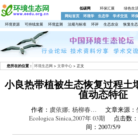
低碳网
环保汇展
绿色生
网站首页
环境学
生态学
学术交流
环
环境资源
可持续发展
环境监测
法规与标准
环评
生态农业
恢复生态
您所在的位置：
环境生态网
>
文章中心
> 正文
小良热带植被生态恢复过程土
值动态特征
作者：
虞依娜; 杨柳春…
文章来源：
Ecologica Sinica,2007年 03期
点击数：6
间：2007/5/9