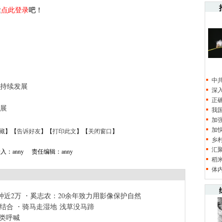
紧
点此登录
吧！
中
持续发展
深
正
展
我
加
加
藏
】【
告诉好友
】【
打印此文
】【
关闭窗口
】
乡
汇
入：anny 责任编辑：anny
稻
体
种近2万
奚志农：20余年致力用影像保护自然
结合
骑马走湿地 浅草没马蹄
类呼喊