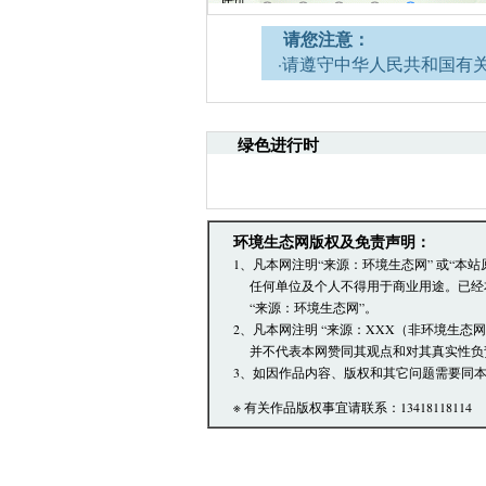
请您注意：
·请遵守中华人民共和国有
网安全的决定》。
·请注意语言文明，尊重网
引起的法律责任。
绿色进行时
·环境生态网文章跟帖管理
·您在环境生态网发表的言
·发表本评论即表明您已经
文章跟帖管理员反映。
环境生态网版权及免责声明：
1、凡本网注明“来源：环境生态网” 或“
任何单位及个人不得用于商业用途。已经
“来源：环境生态网”。
2、凡本网注明 “来源：XXX（非环境生态
并不代表本网赞同其观点和对其真实性负
3、如因作品内容、版权和其它问题需要同本
※ 有关作品版权事宜请联系：13418118114