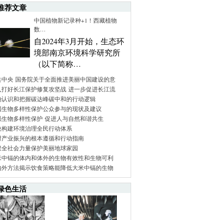
推荐文章
中国植物新记录种+1！西藏植物
数…
自2024年3月开始，生态环
境部南京环境科学研究所
（以下简称…
共中央 国务院关于全面推进美丽中国建设的意
入打好长江保护修复攻坚战 进一步促进长江流
确认识和把握碳达峰碳中和的行动逻辑
国生物多样性保护公众参与的现状及建议
强生物多样性保护 促进人与自然和谐共生
快构建环境治理全民行动体系
村产业振兴的根本遵循和行动指南
聚全社会力量保护美丽地球家园
米中镉的体内和体外的生物有效性和生物可利
内外方法揭示饮食策略能降低大米中镉的生物
绿色生活