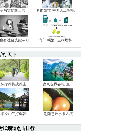
高脂饮食毁三代
直面隐忧 中国人工智能…
也有社会技能学习…
汽车“喝酒” 生物燃料…
驴行天下
森林疗养将成养生…
盘点世界各地“童…
丰顺投10亿打造韩…
别随意带水果入境
考试频道点击排行