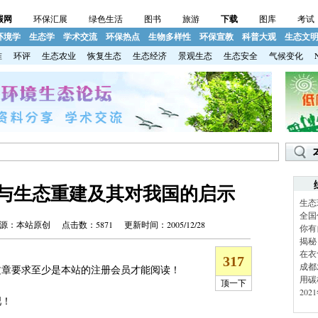
碳网
环保汇展
绿色生活
图书
旅游
下载
图库
考试
环境学
生态学
学术交流
环保热点
生物多样性
环保宣教
科普大观
生态文
准
环评
生态农业
恢复生态
生态经济
景观生态
生态安全
气候变化
与生态重建及其对我国的启示
生态
全国
本站原创 点击数：5871 更新时间：2005/12/28
你有
揭秘
在衣
成都
章要求至少是本站的注册会员才能阅读！
用碳
20
吧！