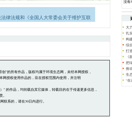
没有
关法律法规和《全国人大常委会关于维护互联
大
络道德，并承担一切因您的行为而直接或间接
扎
构
员有权保留或删除其管辖留言中的任意内容。
综
论，环境生态网有权在网站内转载或引用。
打
《
阅读并接受上述条款，如您对管理有意见请向
把
推
本站原创”的所有作品，版权均属于环境生态网，未经本网授权，
生
本网授权使用作品的，应在授权范围内使用，并注明
“
网）” 的作品，均转载自其它媒体，转载目的在于传递更多信息，
责。
网联系的，请在30日内进行。