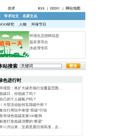
供求
RSS
|
EEDU
|
网站地图
明
学术论文
名家文丛
NGO研究
人物
环保节日
环境生态招聘信息
益友资讯台
水处理专区
本站搜索
绿色进行时
环境部：将扩大碳市场行业覆盖范围…
低碳日，你低碳了吗？
自己的个人碳账户吗？
！大型活动如何实现碳中和？
食住行用玩中体现“双碳”行动
发布绿色低碳发展100案例
标签打造低碳消费的“桥梁”
21年11月以来，交易意愿日渐高涨，企…