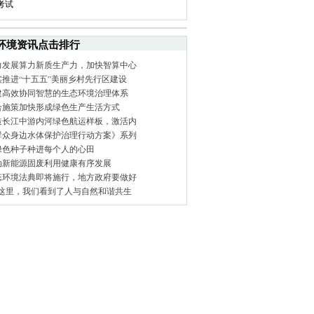
考试
环境资讯点击排行
力发展算力新质生产力，加快智算中心
实推进“十五五”美丽乡村先行区建设
建高效协同智慧的生态环境治理体系
合施策加快形成绿色生产生活方式
造长江中游内河绿色航运样板，激活内
群众身边水体保护治理行动方案》系列
绿色种子种进每个人的心田
动新能源固废利用健康有序发展
态环境法典即将施行，地方政府要做好
在这里，我们看到了人与自然和谐共生