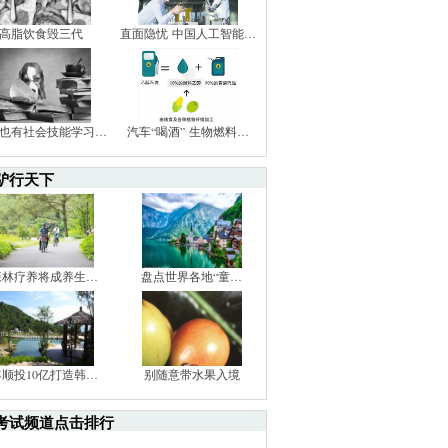
高脂饮食毁三代
直面隐忧 中国人工智能…
也有社会技能学习…
汽车“喝酒” 生物燃料…
驴行天下
森林疗养将成养生…
盘点世界各地“童…
丰顺投10亿打造韩…
别随意带水果入境
考试频道点击排行