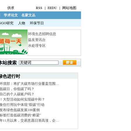
供求
RSS
|
EEDU
|
网站地图
明
学术论文
名家文丛
NGO研究
人物
环保节日
环境生态招聘信息
益友资讯台
水处理专区
本站搜索
绿色进行时
环境部：将扩大碳市场行业覆盖范围…
低碳日，你低碳了吗？
自己的个人碳账户吗？
！大型活动如何实现碳中和？
食住行用玩中体现“双碳”行动
发布绿色低碳发展100案例
标签打造低碳消费的“桥梁”
21年11月以来，交易意愿日渐高涨，企…