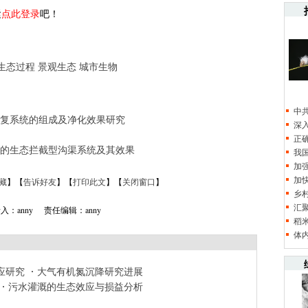
紧
点此登录
吧！
生态过程
景观生态
城市生物
中
复系统的组成及净化效果研究
深
正
的生态拦截型沟渠系统及其效果
我
加
加
藏
】【
告诉好友
】【
打印此文
】【
关闭窗口
】
乡
汇
入：anny 责任编辑：anny
稻
体
应研究
大气有机氮沉降研究进展
污水灌溉的生态效应与损益分析