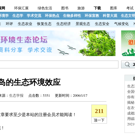
碳网
环保汇展
绿色生活
图书
旅游
下载
图库
考试
环境学
生态学
学术交流
环保热点
生物多样性
环保宣教
科普大观
生态文
准
环评
生态农业
恢复生态
生态经济
景观生态
生态安全
气候变化
岛的生态环境效应
生态
全国
源：
生态学报
点击数：5351 更新时间：2006/1/17
你有
揭秘
在衣
成都
章要求至少是本站的注册会员才能阅读！
用碳
20
吧！