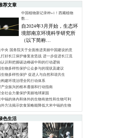
推荐文章
中国植物新记录种+1！西藏植物
数…
自2024年3月开始，生态环
境部南京环境科学研究所
（以下简称…
共中央 国务院关于全面推进美丽中国建设的意
入打好长江保护修复攻坚战 进一步促进长江流
确认识和把握碳达峰碳中和的行动逻辑
国生物多样性保护公众参与的现状及建议
强生物多样性保护 促进人与自然和谐共生
快构建环境治理全民行动体系
村产业振兴的根本遵循和行动指南
聚全社会力量保护美丽地球家园
米中镉的体内和体外的生物有效性和生物可利
内外方法揭示饮食策略能降低大米中镉的生物
绿色生活