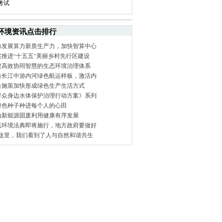
考试
环境资讯点击排行
力发展算力新质生产力，加快智算中心
实推进“十五五”美丽乡村先行区建设
建高效协同智慧的生态环境治理体系
造长江中游内河绿色航运样板，激活内
合施策加快形成绿色生产生活方式
群众身边水体保护治理行动方案》系列
绿色种子种进每个人的心田
动新能源固废利用健康有序发展
态环境法典即将施行，地方政府要做好
在这里，我们看到了人与自然和谐共生
|