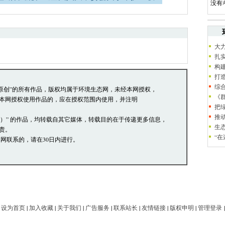
没有
络道德，并承担一切因您的行为而直接或间接
员有权保留或删除其管辖留言中的任意内容。
大
论，环境生态网有权在网站内转载或引用。
扎
阅读并接受上述条款，如您对管理有意见请向
构
打
综
本站原创”的所有作品，版权均属于环境生态网，未经本网授权，
《
本网授权使用作品的，应在授权范围内使用，并注明
把
推
网）” 的作品，均转载自其它媒体，转载目的在于传递更多信息，
生
责。
“
网联系的，请在30日内进行。
|
设为首页
|
加入收藏
|
关于我们
|
广告服务
|
联系站长
|
友情链接
|
版权申明
|
管理登录