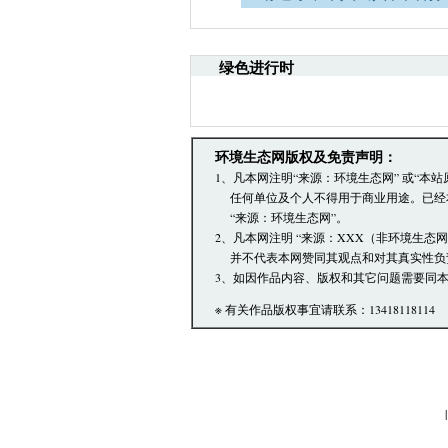
网安全的决定》。
·请注意语言文明，尊重网
引起的法律责任。
绿色进行时
·环境生态网文章跟帖管理
·您在环境生态网发表的言
·发表本评论即表明您已经
文章跟帖管理员反映。
环境生态网版权及免责声明：
1、凡本网注明“来源：环境生态网” 或“
任何单位及个人不得用于商业用途。已经
“来源：环境生态网”。
2、凡本网注明 “来源：XXX（非环境生态
并不代表本网赞同其观点和对其真实性负
3、如因作品内容、版权和其它问题需要同本
※ 有关作品版权事宜请联系：13418118114