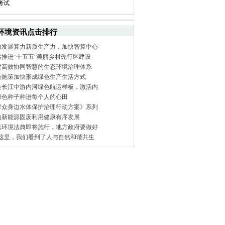
考试
环境资讯点击排行
力发展算力新质生产力，加快智算中心
实推进“十五五”美丽乡村先行区建设
建高效协同智慧的生态环境治理体系
合施策加快形成绿色生产生活方式
造长江中游内河绿色航运样板，激活内
绿色种子种进每个人的心田
群众身边水体保护治理行动方案》系列
动新能源固废利用健康有序发展
态环境法典即将施行，地方政府要做好
在这里，我们看到了人与自然和谐共生