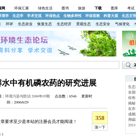
碳网
环保汇展
绿色生活
图书
旅游
下载
图库
考试
环境学
生态学
学术交流
环保热点
生物多样性
环保宣教
科普大观
生态文
准
环评
生态农业
恢复生态
生态经济
景观生态
生态安全
气候变化
解水中有机磷农药的研究进展
生态
全国
源：
环境污染与防治 2006年05期
点击数：6546 更新时
你有
间：2006/6/29
揭秘
在衣
成都
用碳
章要求至少是本站的注册会员才能阅读！
20
吧！