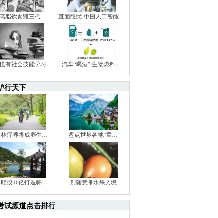
高脂饮食毁三代
直面隐忧 中国人工智能…
也有社会技能学习…
汽车“喝酒” 生物燃料…
驴行天下
森林疗养将成养生…
盘点世界各地“童…
丰顺投10亿打造韩…
别随意带水果入境
考试频道点击排行