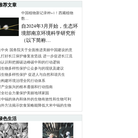
推荐文章
中国植物新记录种+1！西藏植物
数…
自2024年3月开始，生态环
境部南京环境科学研究所
（以下简称…
共中央 国务院关于全面推进美丽中国建设的意
入打好长江保护修复攻坚战 进一步促进长江流
确认识和把握碳达峰碳中和的行动逻辑
国生物多样性保护公众参与的现状及建议
强生物多样性保护 促进人与自然和谐共生
快构建环境治理全民行动体系
村产业振兴的根本遵循和行动指南
聚全社会力量保护美丽地球家园
米中镉的体内和体外的生物有效性和生物可利
内外方法揭示饮食策略能降低大米中镉的生物
绿色生活