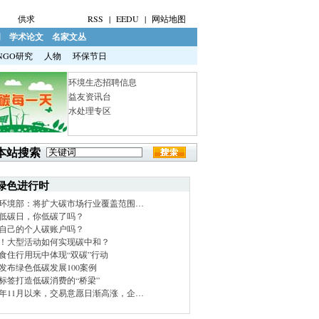
供求
RSS
|
EEDU
|
网站地图
明
学术论文
名家文丛
NGO研究
人物
环保节日
环境生态招聘信息
益友资讯台
水处理专区
本站搜索
绿色进行时
环境部：将扩大碳市场行业覆盖范围…
低碳日，你低碳了吗？
自己的个人碳账户吗？
！大型活动如何实现碳中和？
食住行用玩中体现“双碳”行动
发布绿色低碳发展100案例
标签打造低碳消费的“桥梁”
21年11月以来，交易意愿日渐高涨，企…