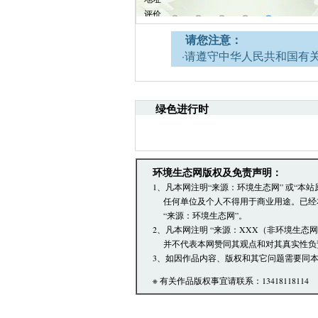
请您注意：
·请遵守中华人民共和国有
网安全的决定》。
·请注意语言文明，尊重网
引起的法律责任。
绿色进行时
·环境生态网文章跟帖管理
·您在环境生态网发表的言
·发表本评论即表明您已经
文章跟帖管理员反映。
环境生态网版权及免责声明：
1、凡本网注明“来源：环境生态网” 或“
任何单位及个人不得用于商业用途。已经
“来源：环境生态网”。
2、凡本网注明 “来源：XXX（非环境生态
并不代表本网赞同其观点和对其真实性负
3、如因作品内容、版权和其它问题需要同本
※ 有关作品版权事宜请联系：13418118114