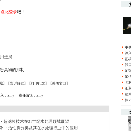
紧
点此登录
吧！
中
深
用进展
正
我
场恶臭物的抑制
加
加
乡
藏
】【
告诉好友
】【
打印此文
】【
关闭窗口
】
汇
稻
入：anny 责任编辑：anny
体
超滤膜技术在21世纪水处理领域展望
势
活性炭分类及其在水处理行业中的应用