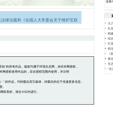
没有
关法律法规和《全国人大常委会关于维护互联
大
扎
络道德，并承担一切因您的行为而直接或间接
构
综
员有权保留或删除其管辖留言中的任意内容。
打
论，环境生态网有权在网站内转载或引用。
把
《
阅读并接受上述条款，如您对管理有意见请向
推
生
本站原创”的所有作品，版权均属于环境生态网，未经本网授权，
“
本网授权使用作品的，应在授权范围内使用，并注明
网）” 的作品，均转载自其它媒体，转载目的在于传递更多信息，
责。
网联系的，请在30日内进行。