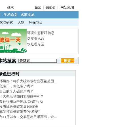
供求
RSS
|
EEDU
|
网站地图
明
学术论文
名家文丛
NGO研究
人物
环保节日
环境生态招聘信息
益友资讯台
水处理专区
本站搜索
绿色进行时
环境部：将扩大碳市场行业覆盖范围…
低碳日，你低碳了吗？
自己的个人碳账户吗？
！大型活动如何实现碳中和？
食住行用玩中体现“双碳”行动
发布绿色低碳发展100案例
标签打造低碳消费的“桥梁”
21年11月以来，交易意愿日渐高涨，企…