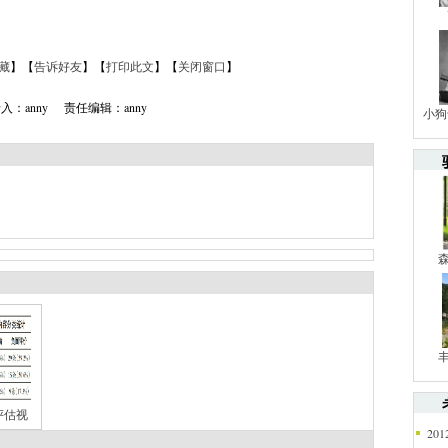
藏
】【
告诉好友
】【
打印此文
】【
关闭窗口
】
入：anny 责任编辑：anny
小狗
评估视
2