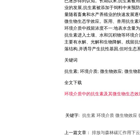
已逐步得到认知。长期以来,抗生素被
业的发展,抗生素被添加于饲料中来预
量随着畜禽和水产养殖业的快速发展逐
微生物生态学效应。医用、兽用抗生素
环境介质中残留浓度不一:地表水含量为μg/L
抗生素进入土壤、水和沉积物等环境介质
主要有水解、光解和生物降解。残留抗
落结构,并诱导产生抗性基因,但对生
关键词
抗生素; 环境介质; 微生物效应; 微生物
全文下载
环境介质中的抗生素及其微生物生态效应.
关键字:
抗生素
环境介质
微生物效应
上一篇文章：
排放与森林碳汇作用下云