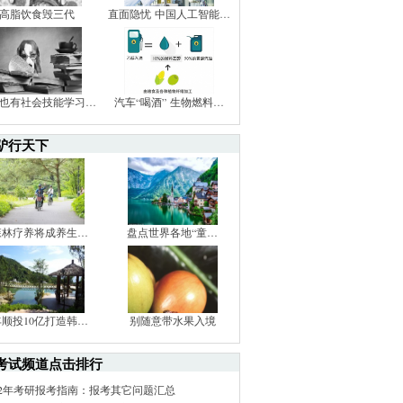
高脂饮食毁三代
直面隐忧 中国人工智能…
也有社会技能学习…
汽车“喝酒” 生物燃料…
驴行天下
森林疗养将成养生…
盘点世界各地“童…
丰顺投10亿打造韩…
别随意带水果入境
考试频道点击排行
012年考研报考指南：报考其它问题汇总