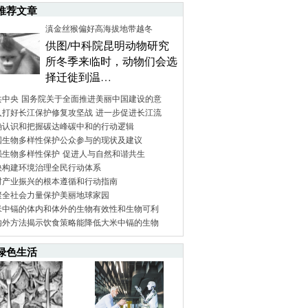
推荐文章
滇金丝猴偏好高海拔地带越冬
供图/中科院昆明动物研究
所冬季来临时，动物们会选
择迁徙到温…
共中央 国务院关于全面推进美丽中国建设的意
入打好长江保护修复攻坚战 进一步促进长江流
确认识和把握碳达峰碳中和的行动逻辑
国生物多样性保护公众参与的现状及建议
强生物多样性保护 促进人与自然和谐共生
快构建环境治理全民行动体系
村产业振兴的根本遵循和行动指南
聚全社会力量保护美丽地球家园
米中镉的体内和体外的生物有效性和生物可利
内外方法揭示饮食策略能降低大米中镉的生物
绿色生活