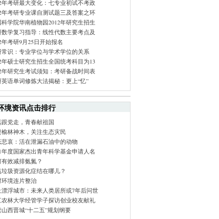
012年考研最大变化：七专业初试不考政
012年考研专业课自测试题三及答案之环
国科学院华南植物园2012年研究生招生
研数学复习指导：线性代数主要考点及
12年考研9月25日开始报名
研常识：专业学位与学术学位的关系
12年硕士研究生招生全国统考科目为13
012年研究生考试须知：考研备战时间表
研英语单词修炼大法揭秘：更上“忆”
环境资讯点击排行
远跟党走，青春献祖国
进榆林神木，关注生态灾民
态悲哀：活在泄漏石油中的动物
011年度国家杰出青年科学基金申请人名
何有效减排氨氮？
筑垃圾资源化症结在哪儿？
村环境连片整治
上漂浮城市：未来人类居所或7年后问世
江农林大学经管学子探访创业校友献礼
读山西晋城“十二五”规划纲要