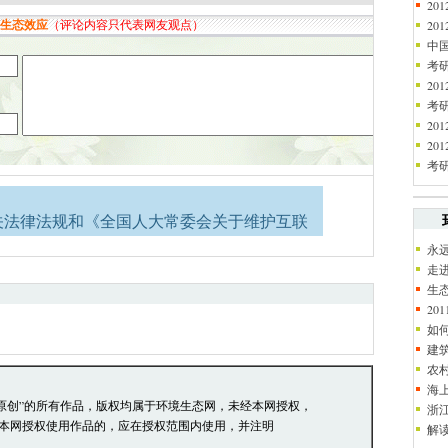
2
2
中
考
20
考
20
2
考
关法律法规和《全国人大常委会关于维护互联
永
络道德，并承担一切因您的行为而直接或间接
走
生
2
员有权保留或删除其管辖留言中的任意内容。
如
论，环境生态网有权在网站内转载或引用。
建
阅读并接受上述条款，如您对管理有意见请向
农
海
本站原创”的所有作品，版权均属于环境生态网，未经本网授权，
浙
本网授权使用作品的，应在授权范围内使用，并注明
解