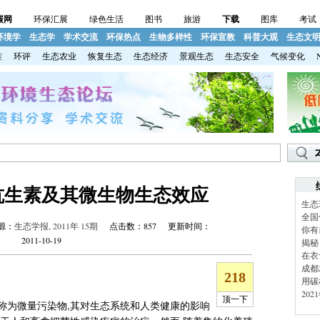
碳网
环保汇展
绿色生活
图书
旅游
下载
图库
考试
环境学
生态学
学术交流
环保热点
生物多样性
环保宣教
科普大观
生态文
准
环评
生态农业
恢复生态
生态经济
景观生态
生态安全
气候变化
抗生素及其微生物生态效应
生态
全国
源：
生态学报, 2011年 15期
点击数：
857 更新时间：
你有
2011-10-19
揭秘
在衣
成都
用碳
20
称为微量污染物,其对生态系统和人类健康的影响