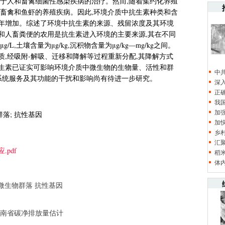
用于人和畜禽细菌性感染疾病的治疗。然而,随着集约化养殖
防畜禽和鱼虾的养殖疾病。因此,环境介质中抗生素种类和含
年增加。综述了环境中抗生素的来源、残留浓度及其环境
和人畜粪便的农用是抗生素进入环境的主要来源,其在不同
,土壤含量为μg/kg,沉积物含量为μg/kg—mg/kg之间。
,经吸附-解吸、迁移和降解等过程重新分配,其降解方式
生素已证实可影响环境介质中微生物的生物量、活性和群
中
态系统服务及其功能的干扰和影响尚有待进一步研究。
深
正
我
加
群落; 抗性基因
加
乡
汇
pdf
稻
体
微生物群落
抗性基因
南省碳净排放量估计