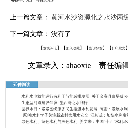
关键字:
水利
可持续水利
上一篇文章：
黄河水沙资源化之水沙两
下一篇文章： 没有了
【
】【
】【
】【
发表评论
加入收藏
告诉好友
打印此文
文章录入：ahaoxie 责任编辑：
延伸阅读
水利水电蓄能运行有利于节能减排发展
关于金寨县白塔畈乡
生态型河道建设刍议
墨西哥之水利行
世界水日：紧紧围绕服务民生推进水利发展
陈雷：发展水利
[原创]水利学子关注新农村饮用水安全
汪恕诚：加快水利发
绿色水利、黄色水利与黑色水利
姜文来：中国“十五”水利