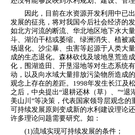
还没有能够反映到水利规划、建设、管
因此，目前在水资源开发利用中已出
发展的征兆，将对我国今后社会经济的
如北方河流的断流、华北地区地下水大
斗、湖泊干枯或萎缩、绿洲消失、植被
场退化、沙尘暴、虫害等起源于人类大
成的生态退化。森林砍伐及坡地垦荒造
化，围湖造田、开垦湿地等对生态系统
动，以及向水域大量排放污染物所造成
观念上存在的差距。1998年发生长江及
之后，中央提出“退耕还林（草）、”“退
美山川”等决策，代表国家领导层观念的
可持续发展原则变成新的水利建设理论
许多理论问题需要研究。如：
(1)流域实现可持续发展的条件；