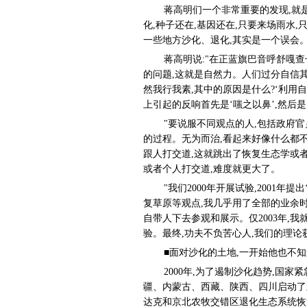
蒋高明们一个非常重要的发现,就是
化,种子还在,基因还在,只要来场雨水
一些地方沙化、退化,其实是一个误会
蒋高明说:"在正蓝旗巴音呼舒嘎
的问题,这就是自然力。人们过分自信其
然我行我素,其中的原因是什么?‘利用
上引起的反响首先是‘嗤之以鼻’,然后是
"要说服不同观点的人,包括政府
的过程。无为而治,看起来好像什么都
跟人打交道,这就跳出了恢复生态学或
或者个人打交道,难度就更大了。
"我们2000年开展试验,2001年提
复草原等观点,我几乎用了全部的业余
自带人下去参观和展示。仅2003年,
验。最终,功夫不负苦心人,我们的理论
■面对沙化的土地,一开始他也不知
2000年,为了遏制沙化趋势,国
疆、内蒙古、西藏、陕西、四川启动了
达克和京北农牧交错区退化生态系统恢