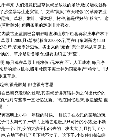
。几千年来,人们潜意识里草原就是放牧的场所,牧民增收就得
沙尘暴等生态灾害,而"文革"期间"靠天吃饭"的草原农业
昆虫、草籽、嫩叶、灌木籽、树种,都是很好的"粮食"。这
(草叶除外),但两条腿的鸡则非常喜欢。
资金在内蒙古正蓝旗巴音胡舒嘎查和山东平邑县蒋家庄丰产林下
上2000只鸡消耗粮食2300公斤,而在山东则高达4838
7公斤,节粮率达52%。省出来的"粮食"完全是鸡从草原上
换的。草原是后备粮仓,但要由鸡去"开荒"。
明,每只鸡在草原上耗粮仅5元左右,不计人工成本,每只净
带来新的就业机会,吸引牧民不离土并为国家生产"粮食"。"以
恢复草原。
起来,很是酸楚,但也很有意思
讲自己研究发现的过程,其实就是讲真话并为之付出代价的
,他对有些事一直记忆犹新。"现在回忆起来,很是酸楚,但
呢。"
是蒋高明上小学一年级的时候,一群孩子在农民的菜地边玩
孩子们太淘气了,一哄而上地去追赶那只可怜的小猪,还不断
许是一个叫刘安的大孩子扔出去的土块太大了,且打到了小
一声,在地下挣扎了几下就不动了。这下子,小伙伴们都知道