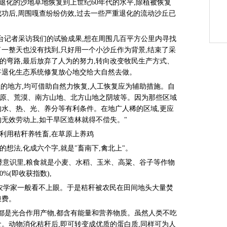
退化的沙地草地恢复到上世纪60年代的水平,除植被恢复
成功后,周围嘎查纷纷仿效,过去一些严重退化的流动沙丘已
个电视台记者采访我们的试验成果,想在周围几百平方公里内寻找
了一整天也没有找到,只好用一个小沙丘作为背景,结束了采
的弯路,最后放弃了人为的努力,转向改变牧民生产方式、
将退化生态系统修复放心地交给大自然去做。
的地方,均可借助自然力恢复,人工恢复应为辅助措施。自
原、荒漠、南方山地、北方山地之阴坡等。因为那些区域
的水、热、光、养分等有利条件。在地广人稀的区域,更应
无效劳动上,如干旱区造林就得不偿失。"
区利用秸秆养牲畜,在草原上养鸡
的想法,化成六个字,就是"畜南下,禽北上"。
潜意识里,粮食就是小麦、水稻、玉米、高粱、谷子等作物
%(即收获指数),
物,农学家一般看不上眼。于是秸秆被农民在田间地头大量焚
浪费。
样都是光合作用产物,都含有能量和营养物质。虽然人类不吃
食。动物消化秸秆后,即可转变成优质的蛋白质,同样可为人