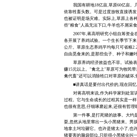
我国有耕地18亿亩,草原60亿亩
依靠牲畜头数。可是过度放牧直接诱发了
也被证明是场灾难。实际上,草原上各种
些"粮食"人虽无法下口,牛羊也不屑采食
2007年,蒋高明研究小组自筹
各开展了养鸡试验。一个生长季节下来,草原
公斤。草原生态养鸡平均每只可省粮2.2
自由觅食来的,是那些虫子、种子和嫩叶
草原养鸡经济效益也不菲。试验表
赚15元以上。"禽北上"草原可为牧民
禽代畜"还可以消除牲口对草原的破坏,
■讲真话是要付出代价的,现在回忆
对蒋高明来说,作为科学家到处宣
过程。它与生命成长的过程其实是一样的
也很有意思,仔细琢磨起来,还很有哲理
第一件事,是打死猪的故事。大约
耍,忽然从地里窜出一头小黑猪来。男
地拿土坷垃砸它。也许是猪太小了,也
猪要害的脑袋部位,只听得小黑猪尖叫