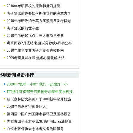
2010年考研择校的原则和复习提醒
考研复试前你要如何抓住导师的注意力？
2010年考研政治改革方案预测及备考指导
考研复试的前世今生
2010年考研起飞点：三大事项早准备
考研阅卷2月底结束 复试分数线4月初公布
2010年农学专业考研之黄金择校指南
2009考研复试在即 焦虑心情化解大法
环境新闻点击排行
2009年“地球一小时” 我们一起熄灯一小
ITT携手环保部开启斯德哥尔摩年度水科技
新《森林防火条例》于2009新年起开始施
2008年自然灾害损失巨大
第四届中国广州国际市容环卫及园林设备
内蒙古四子王旗草原发现新油田 石油储量
白银市环保协会志愿者义务为民服务