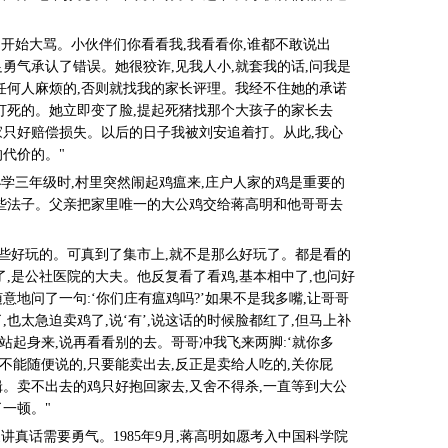
,开始大骂。小伙伴们你看看我,我看看你,谁都不敢说出
勇气承认了错误。她很狡诈,见我人小,就套我的话,问我是
找任何人麻烦的,否则就找我的家长评理。我经不住她的承诺
安打死的。她立即变了脸,提起死猪找那个大孩子的家长去
家只好赔偿损失。以后的日子我被刘安追着打。从此,我心
代价的。"
学三年级时,村里突然闹起鸡瘟来,庄户人家的鸡是重要的
出些法子。父亲把家里唯一的大公鸡交给蒋高明和他哥哥去
。
有些好玩的。可真到了集市上,就不是那么好玩了。都是看的
了,是公社医院的大夫。他反复看了看鸡,基本相中了,也问好
意地问了一句:‘你们庄有瘟鸡吗?’如果不是我多嘴,让哥哥
也太急迫卖鸡了,说‘有’,说这话的时候脸都红了,但马上补
即站起身来,说再看看别的去。哥哥冲我飞来两脚:‘就你多
是不能随便说的,只要能卖出去,反正是卖给人吃的,关你屁
辑。卖不出去的鸡只好抱回家去,又舍不得杀,一直等到大公
一顿。"
真话需要勇气。1985年9月,蒋高明如愿考入中国科学院