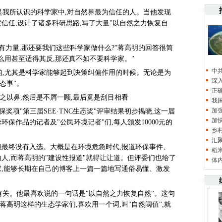
是我所认识的科学家中,对自然界最为信任的人。当他发现
信任,设计了诸多科研思路,写了大量"以自然之力恢复自
有力量,那还要我们这些科学家做什么?"蒋高明的回答很简
么用甚至适得其反,那还真不如不要科学家。"
中
的,尤其是科学家能够起到决策纠偏作用的时候。无论是为
深
态事"。
正
之以鼻,然后是不屑一顾,最后竟是刮目相看
我
加
环保奖项"第三届SEE·TNC生态奖"评审结果初步揭晓,这一届
加
环保作品的记者及"公民环境记者"们,每人颁发10000元的
乡
汇
,但最终没有入选。大概是在环境危急时代,报道环保事件、
稻
人,而蒋高明的"建设性报道"就得让让道。但评委们也给了
体
家,能够长期在自己的博客上一篇一篇地写通俗易懂、激发
有关。他最喜欢说的一句话是"以自然之力恢复自然"。这句
蒋高明这样的生态学家们,喜欢用一个词,叫"自然阈值",就