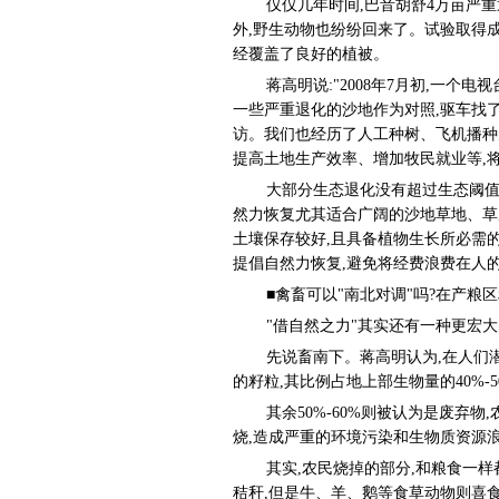
仅仅几年时间,巴音胡舒4万亩严重
外,野生动物也纷纷回来了。试验取得
经覆盖了良好的植被。
蒋高明说:"2008年7月初,一
一些严重退化的沙地作为对照,驱车找
访。我们也经历了人工种树、飞机播种
提高土地生产效率、增加牧民就业等,
大部分生态退化没有超过生态阈值
然力恢复尤其适合广阔的沙地草地、草
土壤保存较好,且具备植物生长所必需
提倡自然力恢复,避免将经费浪费在人的
■禽畜可以"南北对调"吗?在产粮
"借自然之力"其实还有一种更宏大
先说畜南下。蒋高明认为,在人们
的籽粒,其比例占地上部生物量的40%-50
其余50%-60%则被认为是废弃
烧,造成严重的环境污染和生物质资源
其实,农民烧掉的部分,和粮食一
秸秆,但是牛、羊、鹅等食草动物则喜