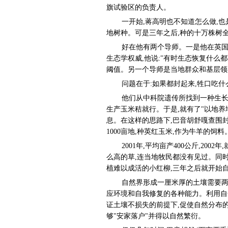
旗试验区的负责人。
一开始,蒋高明也不知道怎么做,也
地树种。可是三年之后,种的十万株树
好在他有两个导师。一是他在英
生态学权威,他说:"有时生态恢复什么
阈值。另一个导师是当地群众和基层领导
问题在于:如果都封起来,牲口吃什
他们从中科院遗传所找到一种生长
生产玉米秸就行。于是,就有了"以地养
息。在这样的思路下,巴音胡舒嘎查围封
1000亩地,种英红玉米,作为牛羊的饲料
2001年,平均亩产400公斤,200
么高的草,连当地牧民都没有见过。同
植难以成活的小红柳,三年之后就开始
自然界形成一厘米厚的土壤需要两
应环境和自我修复的各种能力。利用自
证土壤不损失的前提下,促使自然分布
够"安家落户"并得以自然繁衍。