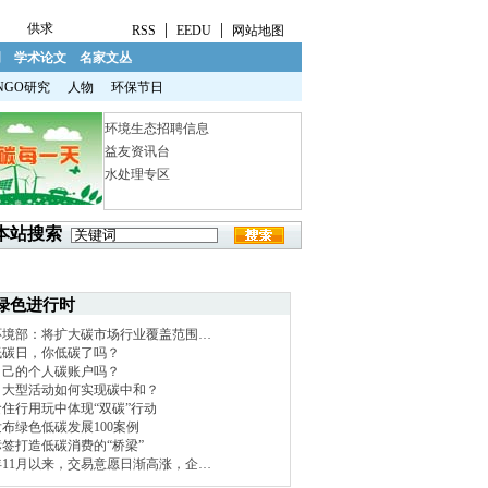
|
|
供求
RSS
EEDU
网站地图
明
学术论文
名家文丛
NGO研究
人物
环保节日
环境生态招聘信息
益友资讯台
水处理专区
本站搜索
绿色进行时
环境部：将扩大碳市场行业覆盖范围…
低碳日，你低碳了吗？
自己的个人碳账户吗？
！大型活动如何实现碳中和？
住行用玩中体现“双碳”行动
布绿色低碳发展100案例
签打造低碳消费的“桥梁”
1年11月以来，交易意愿日渐高涨，企…