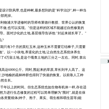
是设计防风带,也是种树,最多想到的是"科学治沙",种一种当
全部死掉。
国利物浦大学进修时的导师布莱德什教授、世界公认的恢复
都不做,也可以实现。"但是这样的区域不能越过自然修复的
。面对沙化的土地,基层领导告诉他:"封起来就长草了。"
么?
期只有3个月的英红玉米,这种玉米不需要它结棒子,只需要
地"。以一小块地,养退化的土地,让自然生态系统休养生
了4万亩土地,是这个嘎查土地的三分之一左右。同时,拿出
。
2年,就高达6000公斤。同时,围起来的草原,草长到半人高了。这
时,沙地榆的疏林种群也得到了快速的恢复。以前靠人工种
自然生长。
千年以上的时间。但生态系统也如生物有机体一样,存在适
然力进行生态修复的过程可以简单理解为"围封",就是在保
的各类繁殖体(种子、孢子、果实、萌生根和萌生苗等)能