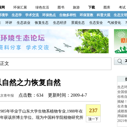
碳网
环保汇展
绿色生活
图书
旅游
下载
图库
考试
环境学
生态学
学术交流
环保热点
生物多样性
环保宣教
科普大观
生态文
准
环评
生态农业
恢复生态
生态经济
景观生态
生态安全
气候变化
 正文
以自然之力恢复自然
生态
全国
点击数：
634 更新时间：2009-4-7
北京青年报
你有
揭秘
在衣食
985年毕业于山东大学生物系植物专业,1988年在
成都发
用碳标
93年获该所博士学位。现为中国科学院植物研究所
202