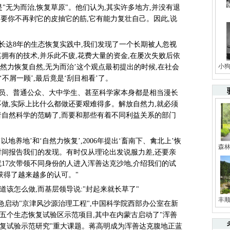
"无为而治,恢复草原"。他们认为,其实许多地方,并没有退
,只要你不再剥它的皮抽它的筋,它有能力复壮自己。因此,说
。
查长达8年的生态恢复实践中,我们发现了一个长期被人忽视
拥有的技术,并乐此不疲,花费大量的资金,在屡次失败后依
小
自然力恢复自然,无为而治’这个观点最初提出的时候,在社会
‘不屑一顾’,最后竟是‘刮目相看’了。
官员、普通公众、大中学生、甚至科学家本身都是相当漫长
不做,实际上比什么都做还要艰难得多。解放自然力,就必须
者自然科学的范畴了,而要和那些有着不同利益关系的部门
出‘以地养地’和‘自然力恢复’,2006年提出‘畜南下、禽北上’恢
森
时间报告我们的发现。有时仅从理论出发说服力差,还要亲
我就17次带领不同身份的人进入浑善达克沙地,介绍我们的试
获得了越来越多的认可。"
道该怎么做,而基层领导说:"封起来就长草了"
丰顺
家紧急启动"京津风沙源治理工程",中国科学院西部办公室在新
五个生态恢复试验区示范项目,其中在内蒙古启动了"浑善
复试验示范研究"重大课题。蒋高明成为浑善达克腹地正蓝