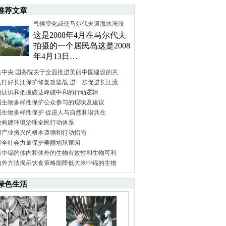
推荐文章
气候变化或使马尔代夫遭海水淹没
这是2008年4月在马尔代夫
拍摄的一个居民岛这是2008
年4月13日…
共中央 国务院关于全面推进美丽中国建设的意
入打好长江保护修复攻坚战 进一步促进长江流
确认识和把握碳达峰碳中和的行动逻辑
国生物多样性保护公众参与的现状及建议
强生物多样性保护 促进人与自然和谐共生
快构建环境治理全民行动体系
村产业振兴的根本遵循和行动指南
聚全社会力量保护美丽地球家园
米中镉的体内和体外的生物有效性和生物可利
内外方法揭示饮食策略能降低大米中镉的生物
绿色生活