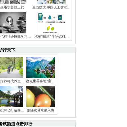
高脂饮食毁三代
直面隐忧 中国人工智能…
狗也有社会技能学习…
汽车“喝酒” 生物燃料…
驴行天下
林疗养将成养生…
盘点世界各地“童…
投10亿打造韩…
别随意带水果入境
考试频道点击排行