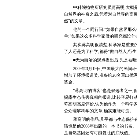
中科院植物所研究员蒋高明,大概
自然界的神奇之后,凭着对自然界的高度
然"的文章。
他的一个同行问:"如果自然界那么
单:"如果这么多科学家做的研究都没什
其实蒋高明很清楚,科学家是重要
了人还是为了科学,都得"做自然人,行生
■无为而治的观点提出后,先是被嗤
2009年3月19日,中国最大的民间
增加了环境报道奖,准备给20名写出优秀
奖金。
"蒋高明的博客"也是候选者之一
揭露生态伤害真相的报道,比较容易打动
蒋高明高度评价,认为他作为一个科学
公众理解科学的文章,确实难能可贵。
蒋高明的作品,几乎都与生态保护
话也是他2008年出版的一本书的书名。
是自然基因还有可能复壮的底线值。