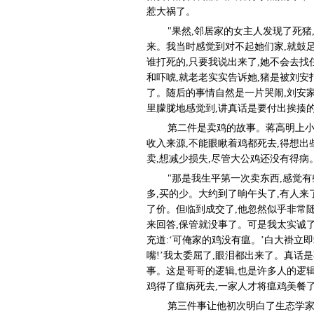
惹大祸了。
"果然,邻居家的女主人发现了死猪
来。我当时感觉到对不起她们家,就鼓足
谁打死的,只要我说出来了,她不会去
和吓唬,就老老实实告诉她,猪是被刘
了。随后的事情自然是一片哭闹,刘安
里朦胧地感觉到,讲真话是要付出挨揍的
第二件是卖鸡的故事。蒋高明上小
收入来源,不能眼瞅着鸡都死去,得想
卖,想减少损失,尽管大公鸡还没有得病
"那是我生平第一次卖东西,感觉
多,买的少。大约到了晌午头了,有人来
了价。但临到成交了,他忽然似乎非常随
来回答,保管就没事了。可是我太实诚了,
充道:‘可俺家的鸡没有瘟。’白大褂立
嘴!’我太委屈了,眼泪都出来了。真话
事。这是哥哥的逻辑,也是许多人的逻
鸡得了瘟病死去,一家人才将瘟鸡美餐了
第三件事让他初次明白了生态学家讲