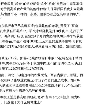
秆也应是"粮食"的组成部分,这个"粮食"被已故生态学家侯
相对于提高粮食产量的其他种种途径,保障我国粮食安全最容
是与袁隆平不一样的一条路。他的办法是提高粮食的单产,
"
在山东临沂市平邑县蒋家庄(也就是他的老家),开展了"畜南
草,发展秸秆养殖业。研究小组随机选择20头肉牛,进行了严
。蒋高明介绍说,在短短4个月的育肥期中,每头牛平均获益
000多亩,年生产秸秆800吨,以及大量的麦麸等辅料,可育肥
,带来约171万元的经济收入,是粮食收入的3.4倍。如育肥期延
草原2.33倍。如将7亿吨作物秸秆中的3.5亿吨配若干精饲
其中,肉牛3375万头(等于我国牛肉现产量);奶牛1625万头,日
获了1.25亿吨粮和1.27亿吨奶。
河南、河北、湖南这样的农业大省。而在内蒙古、新疆、西
仅制约了畜牧业发展,还付出了昂贵的生态成本。如2002
入的退化草原治理费用近100亿,净效益只有十几个亿;而同
基本没有投入生态退化治理的费用。
教授王堃是蒋高明的朋友,他对"畜南下"没有疑义,因为即
了。问题在于为什么要禽北上?