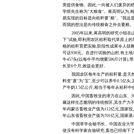
类提供食物。因此,一向被人们废弃的秸
学煜先生称为"大粮食"。蒋高明认为,
易实现的目标是向秸秆要"粮"。"我这
而我的想法是向传统粮食之外去要粮。
2005年以来,蒋高明的研究小组
下"试验,即利用农区秸秆取代草原上的
格的秸秆育肥实验,阶段性成果令人鼓舞
可达930元。在进行试验的山村,有土地1
牛457头(以每牛平均增重500斤计算)
长至6个月,效益会更好。
我国农区每年生产的秸秆量,是天然
料变"废"为"宝",至少可以养牛0.5亿头,
产牛奶3.5亿公斤,相当于每年从秸秆中收
因此,中国畜牧业的潜力在山东、
藏这样生态脆弱的传统牧区,其生产力不
年内蒙古畜牧业产值为112亿元,国家投
年山东省畜牧业产值为701亿元,国家
中国草学会秘书长、中国农业大学
使没有科学家在做研究,畜也已经南下