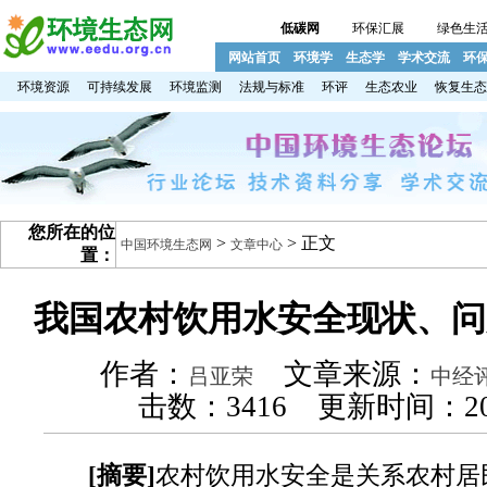
低碳网
环保汇展
绿色生
网站首页
环境学
生态学
学术交流
环
环境资源
可持续发展
环境监测
法规与标准
环评
生态农业
恢复生态
您所在的位
>
> 正文
中国环境生态网
文章中心
置：
我国农村饮用水安全现状、问
作者：
文章来源：
吕亚荣
中经
击数：
3416 更新时间：200
[摘要]
农村饮用水安全是关系农村居