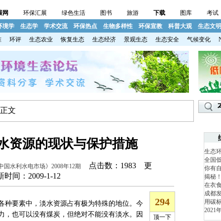
碳网
环保汇展
绿色生活
图书
旅游
下载
图库
考试
环境学
生态学
学术交流
环保热点
生物多样性
环保宣教
科普大观
生态文
准
环评
生态农业
恢复生态
生态经济
景观生态
生态安全
气候变化
 正文
水资源的现状与保护措施
生态
全国
点击数：
1983 更
中国水利水电市场》2008年12期
你有
新时间：2009-1-12
揭秘
在衣食
成都发
用碳标
种要素中，淡水资源占有极为特殊的地位。今
202
力，也可以没有煤炭，但绝对不能没有淡水。因