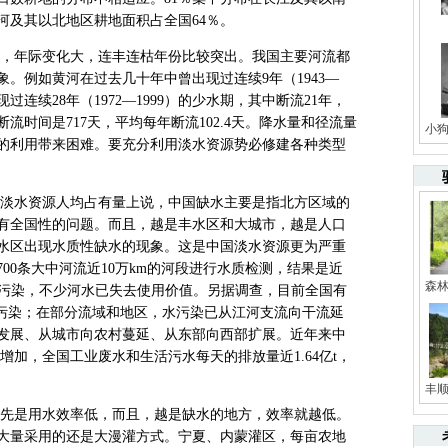
河及其以北地区耕地面积占全国64％。
，年际变化大，连丰连枯年份比较突出。我国主要河流都
。例如黄河在过去几十年中曾出现过连续9年（1943—
过连续28年（1972—1999）的少水期，其中断流21年，
总断流时间是717天，平均每年断流102.4天。降水量和径流量
小
的利用带来困难。要充分利用淡水资源势必修建各种类型
淡水资源人均占有量上说，中国缺水主要是指北方区域的
有全国性的问题。而且，越是丰水区和大城市，越是人口
水区出现水质性缺水的现象。这是中国淡水资源更为严重
00条大中河流近10万km的河段进行水质检测，结果是近
森
被严重污染，不少河水已失去使用价值。另据调查，目前全国有
的污染；在部分流域和地区，水污染已从江河支流向干流延
发展、从城市向农村蔓延、从东部向西部扩展。近年来中
增加，全国工业废水和生活污水每天的排放量近1.64亿t，
丰顺
先是用水效率低，而且，越是缺水的地方，效率就越低。
大量采用的还是大漫灌方式。宁夏、内蒙灌区，每亩农地