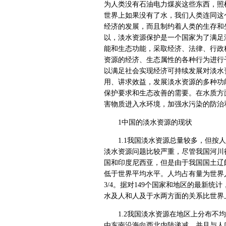
为人类没有石油电力煤炭这些东西，照
世界上如果没有了水，我们人类连同这
经济的发展，而且制约着人类的生存和
以，淡水资源保护是一个国家为了满足
能和生态功能，采取经济、法律、行政
资源的经济、生态属性的各种行为进行
以满足社会实现经济可持续发展对淡水
用、讲求效益，发展淡水资源的多种功
保护要求和生态改善的需要。在水质方
害物质进入水环境，加强水污染的防治
1中国的淡水资源的现状
1.1我国淡水资源总量较多，但按人
淡水资源问题比较严重，尽管我国河川
国和印度尼西亚，但是由于我国国土辽
低于世界平均水平。人均占有量为世界
3/4。据对149个国家和地区的最新统
水及人和人及于水两方面的关系比世界
1.2我国淡水资源在地区上分布不均
由东南沿海向西北内陆递减，并且与人