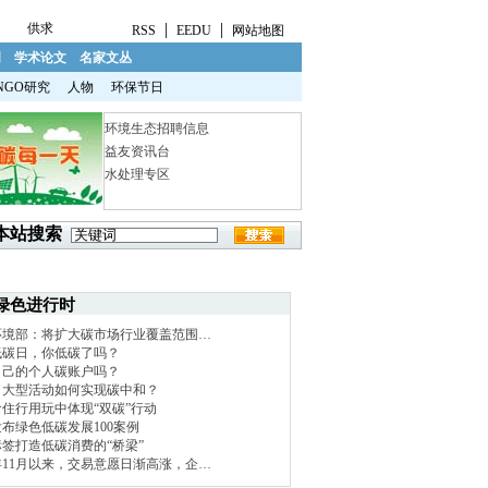
|
|
供求
RSS
EEDU
网站地图
明
学术论文
名家文丛
NGO研究
人物
环保节日
环境生态招聘信息
益友资讯台
水处理专区
本站搜索
绿色进行时
环境部：将扩大碳市场行业覆盖范围…
低碳日，你低碳了吗？
自己的个人碳账户吗？
！大型活动如何实现碳中和？
住行用玩中体现“双碳”行动
布绿色低碳发展100案例
签打造低碳消费的“桥梁”
1年11月以来，交易意愿日渐高涨，企…