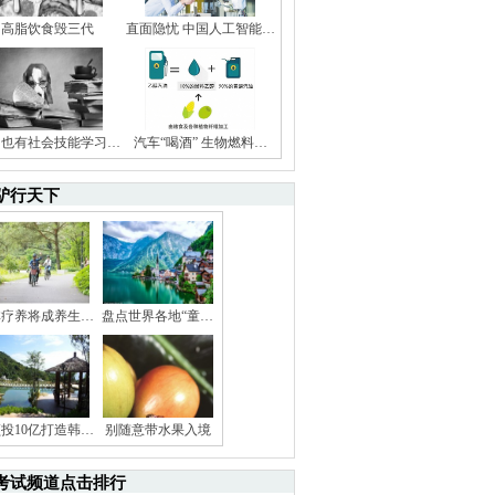
高脂饮食毁三代
直面隐忧 中国人工智能…
狗也有社会技能学习…
汽车“喝酒” 生物燃料…
驴行天下
林疗养将成养生…
盘点世界各地“童…
投10亿打造韩…
别随意带水果入境
考试频道点击排行