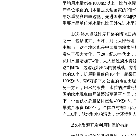
平均用水量都在1000m3以上，比节
产单位粮食的用水量是发达国家的2倍~
用水重复利用率远低于先进国家75%的
重要产品单位耗水量也比国外先进水平
1.6对淡水资源过度开采的情况日趋
之一，包括北京、天津、河北大部分地
中城市。这个地区也是中国最为缺水的地
发生了很大变化。同20世纪50年代比，
总用水量增加了4倍，大大超过淡水资
达到98%，远远超出40%的警戒线。据
代的56个，扩展到目前的164个，超采面
100亿m3，有6万多平方公里的地面
另一方面，用水的浪费，水质的严重污
国的缺水现象由局部逐渐蔓延至全国，
下，中国缺水总量估计已达400亿m3，
旱减产粮食350亿kg。全国农村有3.
有110座，缺水和水的污染，对环境和
2淡水资源开发利用和保护措施