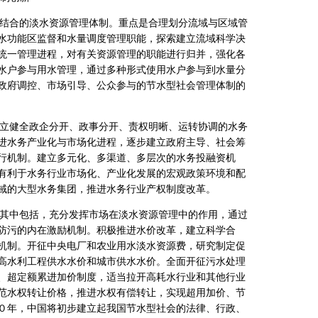
结合的淡水资源管理体制。重点是合理划分流域与区域管
水功能区监督和水量调度管理职能，探索建立流域科学决
统一管理进程，对有关资源管理的职能进行归并，强化各
水户参与用水管理，通过多种形式使用水户参与到水量分
政府调控、市场引导、公众参与的节水型社会管理体制的
立健全政企分开、政事分开、责权明晰、运转协调的水务
进水务产业化与市场化进程，逐步建立政府主导、社会筹
行机制。建立多元化、多渠道、多层次的水务投融资机
有利于水务行业市场化、产业化发展的宏观政策环境和配
域的大型水务集团，推进水务行业产权制度改革。
其中包括，充分发挥市场在淡水资源管理中的作用，通过
防污的内在激励机制。积极推进水价改革，建立科学合
机制。开征中央电厂和农业用水淡水资源费，研究制定促
高水利工程供水水价和城市供水水价。全面开征污水处理
、超定额累进加价制度，适当拉开高耗水行业和其他行业
范水权转让价格，推进水权有偿转让，实现超用加价、节
０年，中国将初步建立起我国节水型社会的法律、行政、