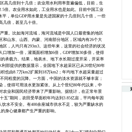
水灌区高几倍到十几倍；农业用水利用率普遍偏低，目前，生
2.5倍。农业用水如此，工业用水也是如此。目前中国工业
水平，单位GDP用水量是先进国家的十几倍到几十倍，一些
高几倍，甚至几十倍。
严重。比如海河流域，海河流域是中国人口最密集的地区
区和山东、山西、内蒙、河南部分地区，区域内有26个大
区，人均只有293m3。这些年来，这里的社会经济的状况
人口增加一倍，灌溉面积增加6倍，GDP增加30多倍，使得
源的承载力。结果，地表水、地下水长期过度开采，开采率
水利部提供的数据显示，全国地下水超采区已从20世纪80年
积也由8.7万km2扩展到18万km2；年均地下水超采量超过
出现不同程度的沉降。一方面，中国的淡水资源就不够丰富；
染，使得可用淡水更加紧张。从上个世纪80年代以来，中
对农业和国民经济带来了严重影响。据统计，在正常年景
“十五”期间，农田受旱面积年均达到3.85亿亩，平均每年因
2亿人饮水不安全。有400余座城市供水不足，较为严重缺水的
人的身心健康都产生严重的影响。