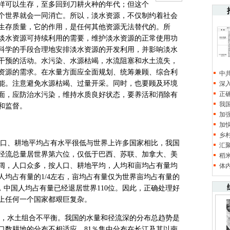
样可以生存，至多回到刀耕火种的年代；但这个
个世界就会一同消亡。所以，淡水资源，不仅制约着社会
生存质量，它的作用，是任何其他资源无法替代的。所
淡水资源可持续利用的需要，维护淡水资源的正常使用功
科学的手段合理地安排淡水资源的开发利用，并影响淡水
干预的活动。水污染、水源枯竭，水流阻塞和水土流失，
资源的需求。在水量方面应全面规划、统筹兼顾、综合利
中
能。注意避免水源枯竭、过量开采。同时，也要顾及环境
深
正
面，应防治水污染，维持水质良好状态，要养活和消除有
我
和监督。
加
加
乡
口、耕地平均占有水平很低与世界上许多国家相比，我国
汇
径流总量居世界第六位，仅低于巴西、苏联、加拿大、美
稻
阔，人口众多，按人口、耕地平均，人均和亩均占有量均
体
人均占有量的1/4左右，亩均占有量仅为世界亩均占有量的
计，中国人均占有量已经退居世界110位。因此，正确处理好
上任何一个国家都艰巨复杂。
，水土组合不平衡。我国的水量和径流深的分布总趋势是
口数耕地的分布不相适应。81％集中分布在长江及其以南