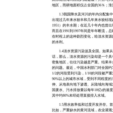
地区，而耕地面积仅占全国的36％；淮
1.3我国降水及河川的年内分配集中
出现过几年来水较丰和几年来水较枯现象
1951）的丰水期；在近几十年内也曾出现
而且在1991到1997年间是年年断流，
在时程上的这种剧烈变化，给淡水资源
的水利。
1.4淡水资源污染波及全国。如果从
话，那么，淡水资源的污染却是一个具
密集地区，往往污染越是严重。结果丰
的问题。最近，中国水利部门对全国约7
1/2的河段受到污染，1/10的河段
90%以上的城市水域，受到不同程度
伸、从地表向地下渗透、从陆域向海域
国废水、污水排放量以每年18亿t的速度
其中约80%未经处理直接排入水域。
1.5用水效率低和过度开发并存。首
比如，严重缺水的黄河流域，农业灌溉