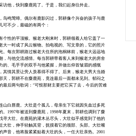
访他，快到麋鹿苑了。于是，我们起身往外走。
鸟鸣莺啼。偶尔有鹿影闪过，郭耕像个兴奋的孩子与鹿
儿可不少，最磁的有两个：
个性的平顶猴。猴老大刚来时，郭耕领着人给它盖了一
老大一时成了风云猴物。拍电视的、写文章的，它的照片
光。每次郭耕路过猴老大住所的泡桐林前，猴老大远远地
翻，与他交流感情。每当郭耕带着客人来到猴老大的房舍
力的、毛乎乎的双手与他紧握，并做出仰首皱眉的感慨
，其情其景让旁人羡慕得不得了。后来，猴老大男大当婚
那天，郭耕不在麋鹿苑，竟连最后一面都未见到。郁闷之
的最后两句歌词：“可恨那财主要把它买了去，今后的苦难
山白唇鹿。大壮是个孤儿，母亲生下它就因失血过多死
。1997年被送到麋鹿苑，1998年夏末，郭耕也调到了麋
找寻大壮。在鹿苑的灌木丛尽头，大壮似乎感觉到了他的
近大壮，伸手轻触其背，抚摸着它的颈部、头部。大壮嘴
声音，他将脸紧紧贴着大壮的头，一任大壮亲热。2001