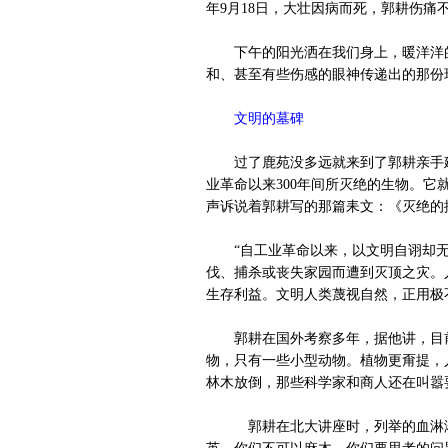
年9月18日，大壮因病而死，郭耕伤痛
下午的阳光洒在我们身上，暖洋洋的
和、甚至有些伤感的眼神传递出的那份
文明的墓碑
过了鹿苑没多远就来到了郭耕亲手建
业革命以来300年间所灭绝的生物。
声诉说着郭耕写的那篇耒文：《灭绝的
“自工业革命以来，以文明自诩却无
伐、捕杀或丧失家园而遭到灭顶之灾。
生存利益。文明人类蔑视自然，正用极
郭耕在国外考察多年，据他讲，目前
物，只有一些小型动物。植物更甭提，
林木放倒，那些科学家和商人还在叫嚣
郭耕在北大讲座时，列举的血淋淋的