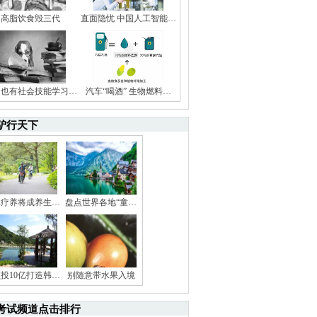
高脂饮食毁三代
直面隐忧 中国人工智能…
狗也有社会技能学习…
汽车“喝酒” 生物燃料…
驴行天下
林疗养将成养生…
盘点世界各地“童…
投10亿打造韩…
别随意带水果入境
考试频道点击排行