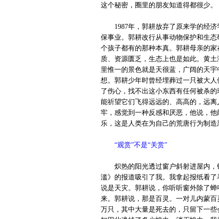
这个秘密，圈里的朋友知道得都很少。
1987年，郭耕放弃了原来学的经济
保事业。郭耕改行从事动物保护和生态
个孩子都有的那种本真。郭耕母亲的家
质、资源匮乏，生态上也是如此。黄土
里惟一的景色就是天很蓝，广阔的天宇
想。郭耕少年时曾经埋葬过一只被大人
了伤心，找不出这小东西有任何被杀的
能祈望它们飞得远远的、高高的，远离
牢，感觉到一种反感和厌恶，他说，他
乐，这是人类在为自己的荒唐行为制造
“观赏”不是“关赏”
炽热的阳光透过窗户斜射进屋内，铺
滥》的报道吸引了我。我拿起报纸看了
说是天灾。郭耕说，你听听窗外除了蝉
来。郭耕说，那是百灵。一对儿内蒙百
万只，其中大量是死去的，只留下一些