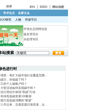
|
|
供求
RSS
EEDU
网站地图
明
学术论文
名家文丛
NGO研究
人物
环保节日
环境生态招聘信息
益友资讯台
水处理专区
本站搜索
绿色进行时
环境部：将扩大碳市场行业覆盖范围…
低碳日，你低碳了吗？
自己的个人碳账户吗？
！大型活动如何实现碳中和？
住行用玩中体现“双碳”行动
布绿色低碳发展100案例
签打造低碳消费的“桥梁”
1年11月以来，交易意愿日渐高涨，企…