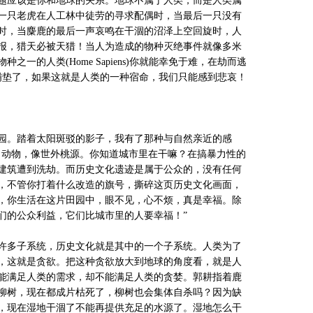
题应该是你和地球的关系。地球不属于人类，而是人类属
一只老虎在人工林中徒劳的寻求配偶时，当最后一只没有
时，当麋鹿的最后一声哀鸣在干涸的沼泽上空回旋时，人
报，猎天必被天猎！当人为造成的物种灭绝事件就像多米
一的人类(Home Sapiens)你就能幸免于难，在劫而逃
都铺垫了，如果这就是人类的一种宿命，我们只能感到悲哀！
。踏着太阳斑驳的影子，我有了那种与自然亲近的感
、动物，像世外桃源。你知道城市里在干嘛？在搞暴力性的
建筑遭到洗劫。而历史文化遗迹是属于公众的，没有任何
，不管你打着什么改造的旗号，撕碎这页历史文化画面，
，你生活在这片田园中，眼不见，心不烦，真是幸福。除
们的公众利益，它们比城市里的人要幸福！”
多子系统，历史文化就是其中的一个子系统。人类为了
，这就是贪欲。把这种贪欲放大到地球的角度看，就是人
能满足人类的需求，却不能满足人类的贪婪。郭耕指着鹿
柳树，现在都成片枯死了，柳树也会集体自杀吗？因为缺
，现在湿地干涸了不能再提供充足的水源了。湿地怎么干