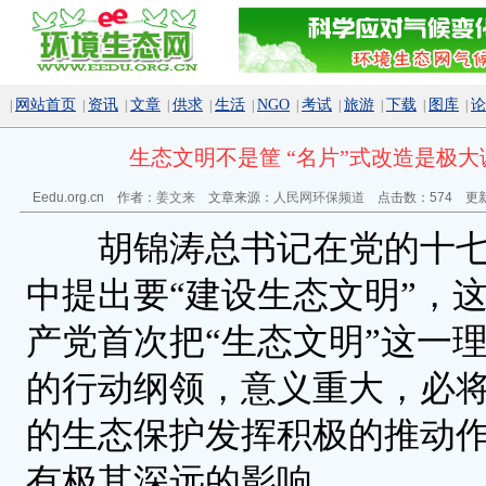
网站首页
资讯
文章
供求
生活
NGO
考试
旅游
下载
图库
论
|
|
|
|
|
|
|
|
|
|
|
生态文明不是筐 “名片”式改造是极大
Eedu.org.cn 作者：
姜文来
文章来源：
人民网环保频道
点击数：
574 更新
胡锦涛总书记在党的十七
中提出要“建设生态文明”，
产党首次把“生态文明”这一
的行动纲领，意义重大，必
的生态保护发挥积极的推动
有极其深远的影响。