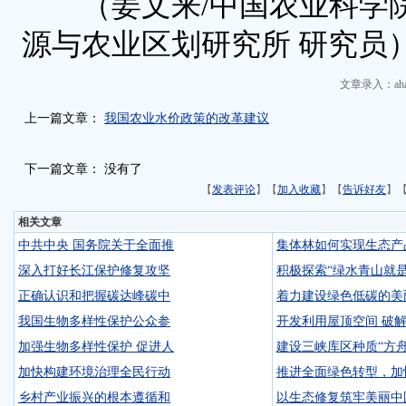
（姜文来/中国农业科学
源与农业区划研究所 研究员
文章录入：aha
上一篇文章：
我国农业水价政策的改革建议
下一篇文章： 没有了
【
发表评论
】【
加入收藏
】【
告诉好友
】
相关文章
中共中央 国务院关于全面推
集体林如何实现生态产
深入打好长江保护修复攻坚
积极探索“绿水青山就
正确认识和把握碳达峰碳中
着力建设绿色低碳的美
我国生物多样性保护公众参
开发利用屋顶空间 破
加强生物多样性保护 促进人
建设三峡库区种质“方舟
加快构建环境治理全民行动
推进全面绿色转型，加
乡村产业振兴的根本遵循和
以生态修复筑牢美丽中