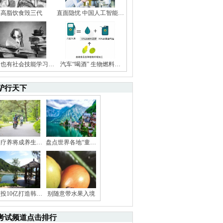
高脂饮食毁三代
直面隐忧 中国人工智能…
狗也有社会技能学习…
汽车“喝酒” 生物燃料…
驴行天下
林疗养将成养生…
盘点世界各地“童…
投10亿打造韩…
别随意带水果入境
考试频道点击排行