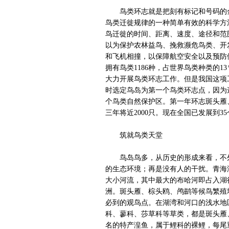
鸟类环志就是把刻有标记和号码的金
鸟类迁徙规律的一种简单有效的科学方
鸟迁徙的时间、距离、速度、途径和范
以为保护农林益鸟、挽救濒危鸟类、开
和飞机相撞，以保障航空安全以及预防
拥有鸟类1186种，占世界鸟类种类的1
大力开展鸟类环志工作。但是我国这项工
时选定鸟岛为第一个鸟类环志点，因为
个鸟类自然保护区。第一年环志斑头雁、鱼
三年将近2000只。现在全国已发展到35
筑就鸟类天堂
鸟岛鸟多，从历史的形成来看，不外
的生态环境；再是没有人的干扰。青海
大小河流，其中最大的布哈河即占入湖径
洲。斑头雁、棕头鸥、鸬鹚等候鸟繁殖
必到的观鸟点。在湖湾和河口的浅水地
科、蓼科、莎草科等草类，都是斑头雁
名的特产湟鱼，属于鲤科的裸鲤，每尾