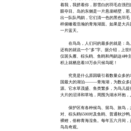
着我，我挤着你，那雪白的羽毛在强烈
眼夺目。岛的东侧是一片悬崖峭壁，那
出一队队鸬鹚，它们清一色的黑色羽毛
样俯瞰着浩瀚的青海湖面。如果是大兵
一片蓝天。
在鸟岛，人们问的最多的就是：岛上
还有的就说一个“多”字。据介绍，上世
仅斑头雁、棕头鸥、鱼鸥和鸬鹚这4种主
积上就栖息着10万余只候鸟呢！
究竟是什么原因吸引着数量众多的鸟
国最大的湖泊———青海湖，为数众多
源。它水草茂盛、鱼类繁多，为鸟儿提
大片的沼泽和草地，周围为湖水环抱，
保护区有各种候鸟、留鸟、旅鸟，共计1
对、棕头鸥6500对及鱼鸥、普通秋沙
裸鲤，俗称青海湟鱼。每年五六月间，
鸟岛奇观。