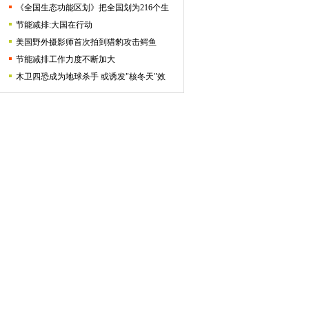
《全国生态功能区划》把全国划为216个生
节能减排:大国在行动
美国野外摄影师首次拍到猎豹攻击鳄鱼
节能减排工作力度不断加大
木卫四恐成为地球杀手 或诱发"核冬天"效