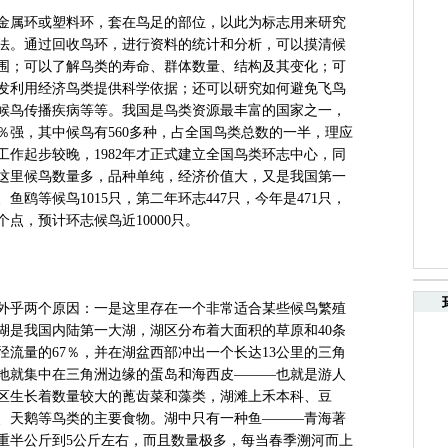
属环或塑料环，套在鸟足的部位，以此为标志用来研究
法。通过回收鸟环，进行资料的统计和分析，可以摸清候
围；可以了解鸟类的寿命、群体数量、结构及其变化；可
发利用经济鸟类提供科学依据；还可以研究如何避免飞鸟
候鸟传播疾病等等。我国是鸟类资源最丰富的国家之一，
3％强，其中候鸟有560多种，占全国鸟类总数的一半，理应
作起步较晚，1982年才正式建立全国鸟类环志中心，同
这里候鸟数量多，品种单纯，经济价值大，又是我国第一
鸥等候鸟1015只，第二年环志447只，今年是471只，
个点，预计环志候鸟近10000只。
乎两个原因：一是这里存在一个非常适合某些候鸟繁殖
湖是我国内陆第一大湖，湖区分布着大面积的草原和40条
流量的67％，并在湖盆西部冲出一个长达13公里的三角
地就集中在三角洲边缘的蛋岛和海西皮———也就是游人
区生长着数量较大的蓖齿菜和藻类，湖滩上禾本科、豆
、天鹅等鸟类的主要食物。湖中只有一种鱼———青海著
重半公斤到5公斤左右，而且数量极多，每当春季溯河而上