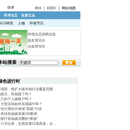
|
|
供求
RSS
EEDU
网站地图
明
学术论文
名家文丛
NGO研究
人物
环保节日
环境生态招聘信息
益友资讯台
水处理专区
本站搜索
绿色进行时
环境部：将扩大碳市场行业覆盖范围…
低碳日，你低碳了吗？
自己的个人碳账户吗？
！大型活动如何实现碳中和？
住行用玩中体现“双碳”行动
布绿色低碳发展100案例
签打造低碳消费的“桥梁”
1年11月以来，交易意愿日渐高涨，企…