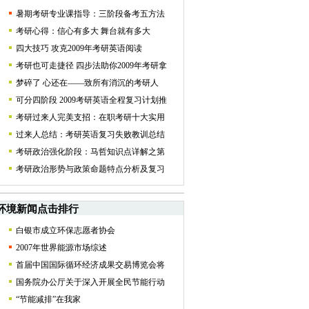
暑期考研专业课指导：三阶段备考五方法
考研心得：信心有多大 舞台就有多大
四大技巧 攻克2009年考研英语阅读
考研也可走捷径 四步法助你2009年考研拿
梦碎了 心还在——致所有消沉的考研人
可分四阶段 2009考研英语全程复习计划推
考研过来人完美支招：在职考研十大实用
过来人总结：考研英语复习失败教训总结
考研政治强化阶段：马哲知识点详解之第
考研政治形势与政策命题特点分析及复习
环境新闻点击排行
白银市成立环保志愿者协会
2007年世界能源市场综述
首届中国国际循环经济成果交易博览会将
国务院办公厅关于深入开展全民节能行动
“节能减排”在我家