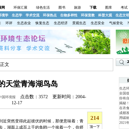
碳网
环保汇展
绿色生活
图书
旅游
下载
图库
考试
环境学
生态学
学术交流
环保热点
生物多样性
环保宣教
科普大观
生态文
准
环评
生态农业
恢复生态
生态经济
景观生态
生态安全
气候变化
 正文
的天堂青海湖鸟岛
生态
全国
点击数：
3572 更新时间：2004-
中国环境报
你有
12-17
揭秘
在衣食
成都发
用碳标
近突然变得此起彼伏的时候，那便意味着：青
202
去，湖面上成百上千的鱼鸥一个挨着一个，你挤