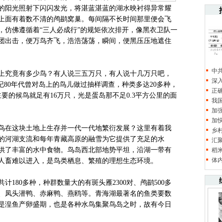
的阳光照射下闪闪发光，将湛蓝湛蓝的湖水映衬得异常耀
上面有着数不清的鸬鹚窝巢。每间隔不长时间那里便会飞
，仿佛遵循着“三人必成行”的规矩依次排开，像黑衣卫队一
团出击，便万鸟齐飞，浩浩荡荡，瞬间，便黑压压地遮住
中
究竟有多少鸟？有人说三五万只，有人说十几万只吧，
深
纪80年代曾对岛上的鸟儿做过抽样调查，种类多达20多种，
正
要的候鸟就足有16万只，光是蛋岛那不足0.3平方公里的面
我
加
加
在这块土地上生存并一代一代地繁衍发展？这里有着我
乡
的河湖支流和每年青藏高原的融雪为它提供了充足的水
汇
供了丰富的水中食物。鸟岛西北部地势平坦，沿湖一带有
稻
体
人畜难以进入，是鸟类栖息、繁殖的理想生态环境。
80多种，种群数量大的有斑头雁2300对、鸬鹚500多
鸭、凤头潜鸭、赤麻鸭、燕鸥等。青海湖最著名的鱼类要数
是湟鱼产卵盛期，也是各种水鸟集聚鸟岛之时，故有今日