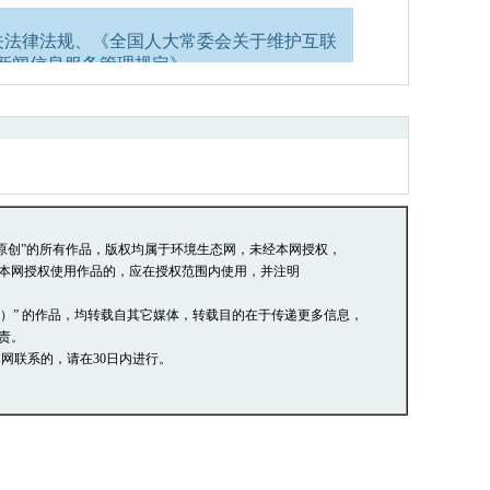
关法律法规、《全国人大常委会关于维护互联
新闻信息服务管理规定》。
络道德，并承担一切因您的行为而直接或间接
管理员有权保留或删除其管辖留言中的任意内
的言论，中国环境生态网有权在网站内转载或
阅读并接受上述条款，如您对管理有意见请向
本站原创”的所有作品，版权均属于环境生态网，未经本网授权，
本网授权使用作品的，应在授权范围内使用，并注明
网）” 的作品，均转载自其它媒体，转载目的在于传递更多信息，
责。
网联系的，请在30日内进行。