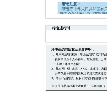
请您注意：
·请遵守中华人民共和国有
网安全的决定》及《互联网
·请注意语言文明，尊重网
引起的法律责任。
绿色进行时
·中国环境生态网文章跟帖
容。
·您在中国环境生态网发表
引用。
·发表本评论即表明您已经
环境生态网版权及免责声明：
文章跟帖管理员反映。
1、凡本网注明“来源：环境生态网” 或“
任何单位及个人不得用于商业用途。已经
“来源：环境生态网”。
2、凡本网注明 “来源：XXX（非环境生态
并不代表本网赞同其观点和对其真实性负
3、如因作品内容、版权和其它问题需要同本
※ 有关作品版权事宜请联系：13418118114