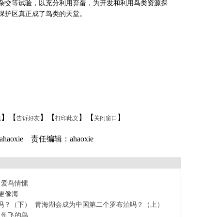
杂交等试验，以充分利用弃蛋，为开发和利用鸟类资源探
保护区真正成了鸟类的天堂。
】【
】【
】【
】
藏
告诉好友
打印此文
关闭窗口
aoxie 责任编辑：ahaoxie
爱鸟情愫
更像海
吗？（下）
青海湖会成为中国第二个罗布泊吗？（上）
倒飞的鸟