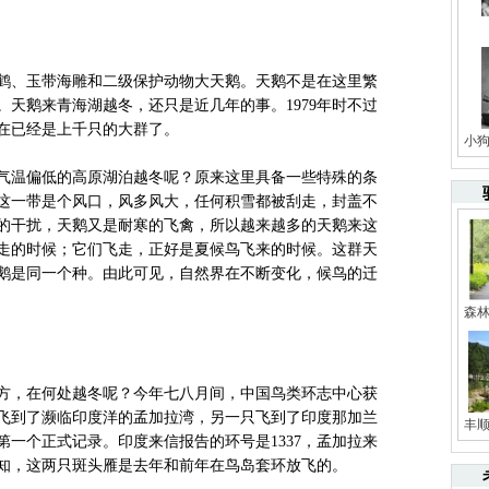
、玉带海雕和二级保护动物大天鹅。天鹅不是在这里繁
天鹅来青海湖越冬，还只是近几年的事。1979年时不过
在已经是上千只的大群了。
小
温偏低的高原湖泊越冬呢？原来这里具备一些特殊的条
这一带是个风口，风多风大，任何积雪都被刮走，封盖不
的干扰，天鹅又是耐寒的飞禽，所以越来越多的天鹅来这
走的时候；它们飞走，正好是夏候鸟飞来的时候。这群天
鹅是同一个种。由此可见，自然界在不断变化，候鸟的迁
森
方，在何处越冬呢？今年七八月间，中国鸟类环志中心获
飞到了濒临印度洋的孟加拉湾，另一只飞到了印度那加兰
丰顺
一个正式记录。印度来信报告的环号是1337，孟加拉来
得知，这两只斑头雁是去年和前年在鸟岛套环放飞的。