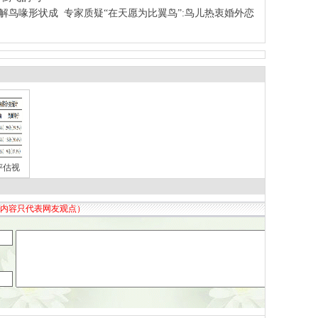
家解鸟喙形状成
专家质疑“在天愿为比翼鸟”:鸟儿热衷婚外恋
评估视