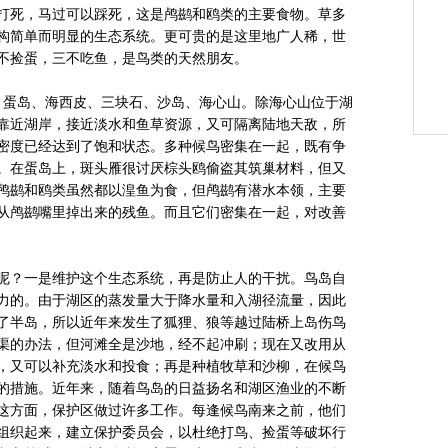
打死，马过可以踩死，这是鸬鹚和鸥类的主要食物。草多
构简单而明显的生态系统。更可贵的是这里地广人稀，世
不捡蛋，三不吃鱼，是鸟类的天然朋友。
蛋岛、海西皮、三块石、沙岛、海心山。除海心山位于湖
靠近湖岸，接近淡水和鱼草资源，又可隔离陆地天敌，所
密度已经达到了饱和状态。多种候鸟密集在一起，既有争
。在蛋岛上，斑头雁很讨厌棕头鸥偷盗其筑巢材料，但又
鸬鹚和鸥类虽然都以湟鱼为食，但鸬鹚有潜水本领，主要
从鸬鹚嘴里掉出来的残鱼。而且它们密集在一起，对改善
？一是维护这个生态系统，再是防止人的干扰。鸟岛自
力的。由于湖区的蒸发量大于降水量和入湖径流量，因此
了半岛，所以近年来发生了狐狸、狼等越过陆桥上岛伤鸟
渠的办法，但河滩全是沙地，经不起冲刷；现在又改用从
，又可以补充淡水和投食；再是种植牧草和沙柳，在候鸟
的措施。近年来，随着鸟岛的日益扬名和湖区渔业的不断
这方面，保护区做过许多工作。每逢候鸟南来之前，他们
组织起来，建立保护委员会，以杜绝打鸟、捡蛋等破坏行