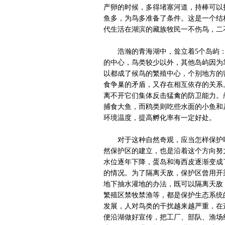
产卵的时候，多得堵塞河道，持棒可以
鱼多，为鸟多准备了条件。这是一个结
代生活在湖滨的藏族牧民一不伤鸟，二
浩瀚的青海湖中，耸立着5个岛屿：
的中心，鸟类较少以外，其他岛屿因为
以都成了候鸟的繁殖中心，个别地方的
食争巢的矛盾，又存在相互依存的关系
离不开它们集体反击猛禽的防卫能力。
捕食大鱼，而鸥类则吃些水面的小鱼和
环境温度，提高孵化率有一定好处。
对于这种自然奇观，应当怎样保护呢
然保护区的建立，也是沿着这个方向努
水位逐年下降，蛋岛和海西皮逐渐变成
的情况。为了隔离天敌，保护区曾用开
地下抽水灌地的办法，既可以隔离天敌
繁殖区禁牧禁渔等，都是保护生态系统
发展，人对鸟类的干扰越来越严重，在
便沿湖做好宣传，把工厂、部队、渔场