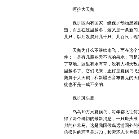
呵护大天鹅
保护区内有国家一级保护动物黑颈鹤
殖，而是在这里越冬，这又是一条新闻。
几只，以后发展到几十只、几百只，现
天鹅为什么不继续南飞，而在这个气
件：一是有几股冬天不冻的泉水；再是
了草地。这里有水有草，没有人和天敌
里越冬了。它们飞来，正好是夏候鸟飞
鹅属于大天鹅，和新疆巴音布鲁克的天
徙也不是一成不变的。
保护斑头雁
鸟岛10万只夏候鸟，每年都飞往何
得了两个确切的最新消息，一只斑头雁
邦的科希马。这是我国候鸟远游国外的第
信报告的环号是3773，检索环志卡片