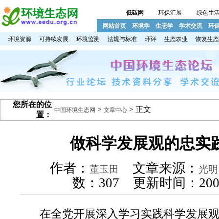
低碳网
环保汇展
绿色生
网站首页
环境学
生态学
学术交流
环
环境资源
可持续发展
环境监测
法规与标准
环评
生态农业
恢复生态
您所在的位
>
> 正文
中国环境生态网
文章中心
置：
做科学发展观的忠实
作者：
文章来源：
董玉田
光明
数：
307 更新时间：2009
在全党开展深入学习实践科学发展观