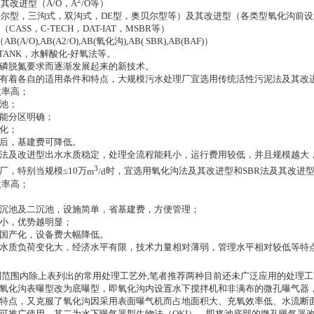
2
及其改进型（
A/O
，
A
/O
等）
塞尔型，三沟式，双沟式，
DE
型，奥贝尔型等）及其改进型（各类型氧化沟前设
（
CASS
，
C-TECH
，
DAT-IAT
，
MSBR
等）
（
AB(A/O),AB(A2/O),AB(
氧化沟
),AB( SBR),AB(BAF)
）
TANK
，水解酸化
-
好氧法等。
脱氮要求而逐渐发展起来的新技术。
着各自的适用条件和特点，大规模污水处理厂宜选用传统活性污泥法及其改
效率高；
池；
能分区明确；
化；
后，基建费可降低。
及改进型出水水质稳定，处理全流程能耗小，运行费用较低，并且规模越大
3
厂，特别当规模
≤10
万
m
/d
时，宜选用氧化沟法及其改进型和
SBR
法及其改进
效率高；
池及二沉池，设施简单，省基建费，方便管理；
小，优势越明显；
产化，设备费大幅降低。
质负荷变化大，经济水平有限，技术力量相对薄弱，管理水平相对较低等特
别范围内除上表列出的常用处理工艺外
,
笔者推荐两种目前还未广泛应用的处理工
氧化沟表曝型改为底曝型，即氧化沟内设置水下搅拌机和非满布的微孔曝气器
特点，又克服了氧化沟因采用表面曝气机而占地面积大、充氧效率低、水流断
可推广使用。其二为水下曝气器型生物法（
OKI
），即将池底部的微孔曝气器