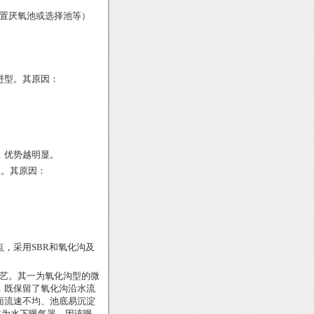
置厌氧池或选择池等）
进型。其原因：
，优势越明显。
型。其原因：
点，采用
SBR
和氧化沟及
艺。其一为氧化沟型的微
，既保留了氧化沟沿水流
面流速不均、池底易沉淀
改为水下曝气器，因该曝