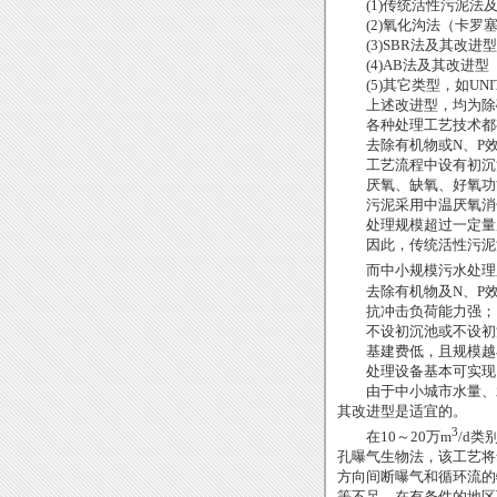
(1)
传统活性污泥法
(2)
氧化沟法（卡罗
(3)SBR
法及其改进型
(4)AB
法及其改进型
(5)
其它类型，如
UNI
上述改进型，均为除磷
各种处理工艺技术都有
去除有机物或
N
、
P
工艺流程中设有初沉
厌氧、缺氧、好氧功
污泥采用中温厌氧消
处理规模超过一定量
因此，传统活性污泥法
而中小规模污水处理
去除有机物及
N
、
P
抗冲击负荷能力强；
不设初沉池或不设初沉
基建费低，且规模越
处理设备基本可实现国
由于中小城市水量、水
其改进型是适宜的。
3
在
10
～
20
万
m
/d
类
孔曝气生物法，该工艺将
方向间断曝气和循环流的
等不足，在有条件的地区