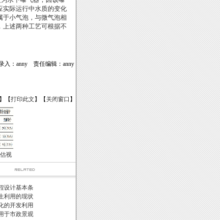
应实际运行中水质的变化
属于小气泡，与微气泡相
，上述两种工艺可根据不
录入：anny 责任编辑：anny
】【
打印此文
】【
关闭窗口
】
估视
程设计基本条
生利用的现状
化的开发利用
用于市政景观