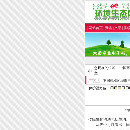
|
网站首页
|
资讯
|
文章
|
供
您现在的位置：
中国环
文
不同规模的城市
…保护视力色：
ht
传统氧化沟法包括单沟、
从表中可以看出，国内