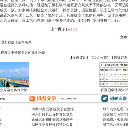
混合搅拌的多种功能，既避免了微孔曝气堵塞后充氧效率下降的缺点，又可适
成厌、缺、好多种排列组合方式运行，操作灵活，适应性强。该工艺曝气气泡
设置水深可达
十二米
，提高了氧的分压，从而提高了氧的利用率。设计选用时
比选后确定。该工艺已在厦门海仓投资区嵩屿污水处理厂使用并投产运行。
上一页
[1]
[2]
[3]
文章
处理工程设计基本条件
工程设计中值得探讨的几个问题
【
发表评论
】【
加入收藏
】【
告诉好友
众身边水体保护治
联合国全球海洋评
价
中共中央 国务院关于全面推
城市污水处理工
深入打好长江保护修复攻坚
我国城市污水再
城
正确认识和把握碳达峰碳中
论城市污水资源
市
我国生物多样性保护公众参
城市污水再生利