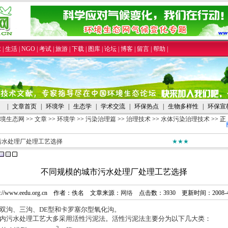
求
|
生活
|
NGO
|
考试
|
旅游
|
下载
|
图库
|
论坛
|
博客
|
留言
|
帮助
|
|
文章首页
|
环境学
|
生态学
|
学术交流
|
环保热点
|
生物多样性
|
环保宣
境生态网
>>
文章
>>
环境学
>>
污染治理篇
>>
治理技术
>>
水体污染治理技术
>> 正
污水处理厂处理工艺选择
★★★
不同规模的城市污水处理厂处理工艺选择
tp://www.eedu.org.cn 作者：佚名 文章来源：
网络
点击数：
3930 更新时间：2008-4
双沟、三沟、
DE
型和卡罗塞尔型氧化沟。
污水处理工艺大多采用活性污泥法。活性污泥法主要分为以下几大类：