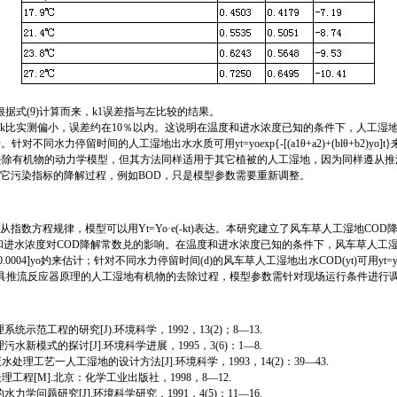
据式(9)计算而来，k1误差指与左比较的结果。
测偏小，误差约在10％以内。这说明在温度和进水浓度已知的条件下，人工湿地k可用k=(-0
4]yo来估计。针对不同水力停留时间的人工湿地出水水质可用yt=yoexp{-[(a1θ+a2)+(blθ+b2
去除有机物的动力学模型，但其方法同样适用于其它植被的人工湿地，因为同样遵从推
它污染指标的降解过程，例如BOD，只是模型参数需要重新调整。
程规律，模型可以用Yt=Yo·e(-kt)表达。本研究建立了风车草人工湿地COD降解动力
进水浓度对COD降解常数兑的影响。在温度和进水浓度已知的条件下，风车草人工湿地CO
0-5) θ-0.0004]yo妁来估计；针对不同水力停留时间(d)的风车草人工湿地出水COD(yt)可用yt=yoexp{-
用于具推流反应器原理的人工湿地有机物的去除过程，模型参数需针对现场运行条件进行
统示范工程的研究[J).环境科学，1992，13(2)；8—13.
污水新模式的探讨[J].环境科学进展，1995，3(6)：1—8.
处理工艺一人工湿地的设计方法[J].环境科学，1993，14(2)：39—43.
理工程[M].北京：化学工业出版社，1998，8—12.
力学问题研究[J].环境科学研究，1991，4(5)；11—16.