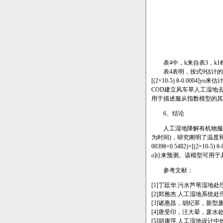
表4中，k来自表3，k1根
表4表明，按式9估计的k比实
[(2×10-5) θ-0.000
COD建立风车草人工湿地
用于描述服从指数模型的其
6、结论
人工湿地降解有机物服从指数方
为时间)，研究阐明了温度和
0039θ+0.5482)+[(2×1
o]t}来预测。该模型可
参考文献：
[1]丁廷华.污水芦苇湿地处理系
[2]郑雅杰.人工湿地系统处理
[3]诸惠昌，胡纪萃，新型废水
[4]唐受印，汪大晕，废水处
[5]胡康萍.人工湿地设计中的水