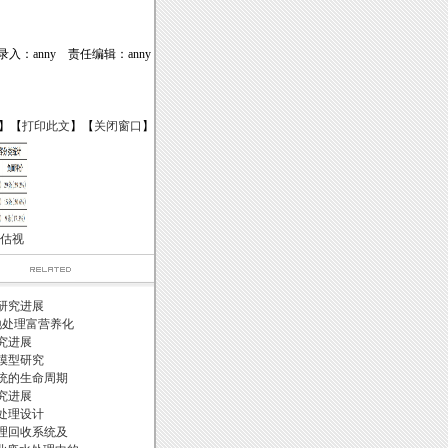
录入：anny 责任编辑：anny
】【
打印此文
】【
关闭窗口
】
估视
研究进展
地处理富营养化
究进展
模型研究
统的生命周期
究进展
处理设计
理回收系统及