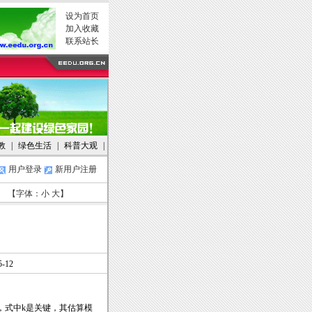
设为首页
加入收藏
联系站长
教
|
绿色生活
|
科普大观
|
用户登录
新用户注册
【字体：
小
大
】
-12
，式中k是关键，其估算模