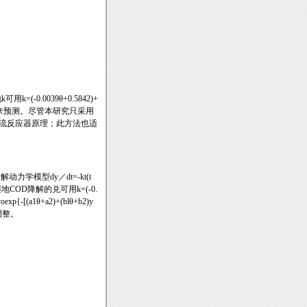
.0039θ+0.5842)+
)yo]t}来预测。尽管本研究只采用
流反应器原理；此方法也适
学模型dy／dt=-kt(t
D降解的兑可用k=(-0.
[(a1θ+a2)+(blθ+b2)y
调整。