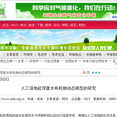
求
|
生活
|
NGO
|
考试
|
旅游
|
下载
|
图库
|
论坛
|
博客
|
留言
|
帮助
|
|
文章首页
|
环境学
|
生态学
|
学术交流
|
环保热点
|
生物多样性
|
环保宣
境生态网
>>
文章
>>
环境学
>>
污染治理篇
>>
治理技术
>>
水体污染治理技术
>> 正
理废水有机物动态模型的研究
热
荐
★★★
人工湿地处理废水有机物动态模型的研究
tp://www.eedu.org.cn 作者：佚名 文章来源：
网络
点击数：
2021 更新时间：2008-5
实际系统的进水浓度和水力停留时间以及运行温度环境，预测出人工湿地的出水水质