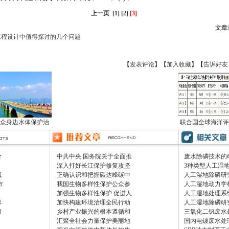
上一页
[1]
[2]
[3]
文章
工程设计中值得探讨的几个问题
【
发表评论
】【
加入收藏
】【
告诉好友
众身边水体保护治
联合国全球海洋评
价
中共中央 国务院关于全面推
废水除磷技术的
深入打好长江保护修复攻坚
3种类型人工湿
城
正确认识和把握碳达峰碳中
人工湿地除磷研
市
我国生物多样性保护公众参
人工湿地动力学
加强生物多样性保护 促进人
人工湿地处理系
形
加快构建环境治理全民行动
人工湿地除磷研
根
乡村产业振兴的根本遵循和
三氧化二钒废水
汇聚全社会力量保护美丽地
国内电镀废水处