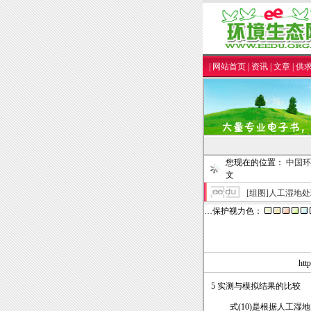
|
网站首页
|
资讯
|
文章
|
供
您现在的位置：
中国环
文
[组图]
人工湿地处
…保护视力色：
ht
5 实测与模拟结果的比较
式(10)是根据人工湿地