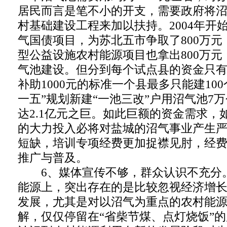
居民而言是笔不小的开支，需要政府将
村基础建设工程来加以扶持。2004年开
气国债项目，为苏北五市争取了800万
型公益设施农村能源项目也拿出800万
气池建设。但分到每个试点县的资金只有
补助1000元的标准一个县最多只能建10
一五”规划新建“一池三改”户用沼气池7
达2.1亿元之巨。如此巨额的资金需求，
的大力投入必将对盐城的沼气事业产生
短缺，培训专项经费更加捉襟见肘，经
推广与普及。
6、媒体宣传不够，群众认识不充分
能源上，突出存在的是比较忽视经济增
发展，尤其是对以沼气为重点的农村能
解，仅仅停留在“省柴节煤、点灯烧饭”