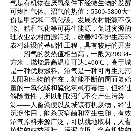
气是有机物在厌氧条件下经微生物的发
可燃性气体。沼气的热值：5500-5800
份是甲烷和二氧化碳。发展农村能源不
能、秸秆气化等可再生能源，促进资源
理农业农村面源污染，改善和保护生态
农村建设的基础性工程，具有较好的开
沼气的发热值相当高，一般为20934——
方米，燃烧最高温度可达1400℃，高于
是一种优质燃料。沼气是一种可再生无
太阳和生物的存在，就能不断的周而复
量的一氧化碳和硫化氢虽有毒性，但经
解除毒性，所以制取沼气不会产生污染
源——人畜粪便以及城镇有机废物，经
沉淀作用，能杀灭病菌和寄生虫卵，有
沼气原料来源广泛，可以就地取材，人
植物的枯枝落叶、污泥垃圾、含有机物