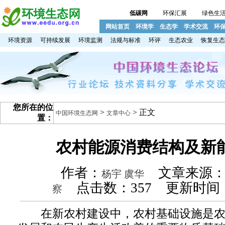
低碳网
环保汇展
绿色生
网站首页
环境学
生态学
学术交流
环
环境资源
可持续发展
环境监测
法规与标准
环评
生态农业
恢复生态
您所在的位
>
> 正文
中国环境生态网
文章中心
置：
农村能源消费结构及新
作者：
文章来源
杨宇 虞华
点击数：
357 更新时间：2
察
在新农村建设中，农村基础设施是农