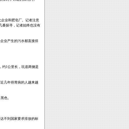
日化企业和肥皂厂。记者注意
几番探寻，记者始终也没有
皂企业产生的污水都直接排
，约1公里长，坑道两侧是
村近几年得胃病的人越来越
了黑色。
“达不到国家要求排放的标