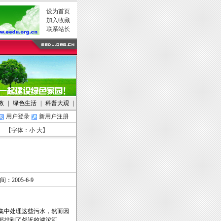
设为首页
加入收藏
联系站长
教
|
绿色生活
|
科普大观
|
用户登录
新用户注册
【字体：
小
大
】
：2005-6-9
集中处理这些污水，然而因
部排到了邻近的滹沱河。