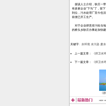
据该人士介绍，耿庄一带原
有多家企业“下马”了，留
到位，污水处理厂至今也没
前便已开工生产。
对于企业肆意排污给当地
的桥头乡耿庄办事处加快建
关键字:
水环境
水污染
废水
上一篇文章：
《捍卫水环
下一篇文章：
《捍卫水环
《群