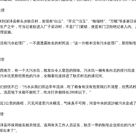
处理
到深泽县桥头乡耿庄村，发现有“白云”、“开元”“洁玉”、“格瑞特”、“万顺”等多家
生产之中，可当记者欲进入厂子采访时，不是厂门紧锁，便是有门卫拒绝记者入内。
理设施。
没有污水处理厂，一不愿透露姓名的村民说：“这一片根本没有污水处理厂，那些制
叫苦
西南方，有一个大污水坑，散发出令人窒息的怪味。污水坑一侧有条向北的排污坑道
污水坑里那些黑色的污水，全顺着坑道排进了耿庄村北的滹沱河。
们担忧不已：“污水从我们田边常年流淌，吃了粮食有没有危害我们不清楚，但秀武
。浅层地下水都不敢吃了，吃水打井都得在200米以下。”
近2公里的路程，只见河道里污水横流，气味臭不可闻，河道中央的泥沙被污水染成
理
泽县环保局核实相关情况。该局有关工作人员证实，耿庄一带的制皂企业排出的污水
排出来了”。