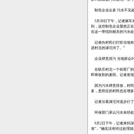
制皂企业众多 污水不见
5月30日下午，记者驱车来
到，这些制皂企业显然正在
在这一带找到相关的污水处
记者向村民们打听当地有
进村北的滹沱河了。”
企业肆意排污 当地群众
在耿庄村北一个砖窑厂的
即将收割的麦田。记者发现
因为污水肆意排放，村民
多，患癌症的村民也在增多
记者沿着滹沱河道步行了
环保部门承认污水未经处
6月2日下午，记者来到深
准”，“确实没有经过处理就