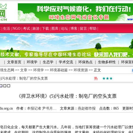
求
|
生活
|
NGO
|
考试
|
旅游
|
下载
|
图库
|
论坛
|
博客
|
留言
|
帮助
|
|
文章首页
|
环境学
|
生态学
|
学术交流
|
环保热点
|
生物多样性
|
环保宣
境生态网
>>
文章
>>
环境学
>>
环境基础篇
>>
环境资源
>> 正文
5)污水处理：制皂厂的空头支票
热
★★★
《捍卫水环境》(5)污水处理：制皂厂的空头支票
eedu.org.cn 作者：
本报记者 尹书月…
文章来源：
燕赵都市报
点击数：
865 更新时间
皂日化企业，每天都要产生大量污水。几年前，当地打算筹资建一个污水处理厂以便
未建成。在此期间，这些制皂企业受利益驱使，把大量的、未经任何处理的污水，全