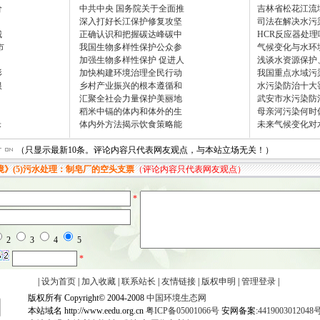
价
中共中央 国务院关于全面推
吉林省松花江流
深入打好长江保护修复攻坚
司法在解决水污
城
正确认识和把握碳达峰碳中
HCR反应器处
市
我国生物多样性保护公众参
气候变化与水环
加强生物多样性保护 促进人
浅谈水资源保护
形
加快构建环境治理全民行动
我国重点水域污
根
乡村产业振兴的根本遵循和
水污染防治十大
汇聚全社会力量保护美丽地
武安市水污染防
稻米中镉的体内和体外的生
母亲河污染何时
米
体内外方法揭示饮食策略能
未来气候变化对
（只显示最新10条。评论内容只代表网友观点，与本站立场无关！）
|
设为首页
|
加入收藏
|
联系站长
|
友情链接
|
版权申明
|
管理登录
|
版权所有 Copyright© 2004-2008
中国环境生态网
本站域名 http://www.eedu.org.cn
粤ICP备05001066号
安网备案:
4419003012048