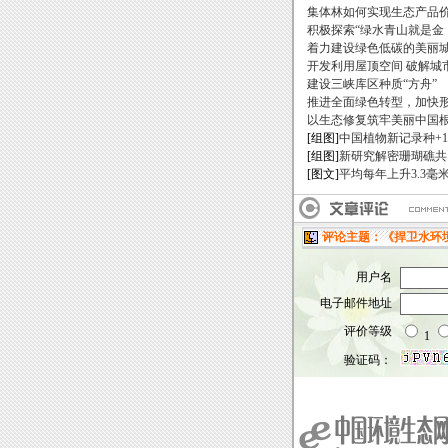
集体林如何实现生态产品
积极探索“绿水青山就是金
着力建设绿色低碳的美丽
开发利用屋顶空间 破解城
建设三峡库区种质“方舟”
推进全面绿色转型，加快
以生态修复筑牢美丽中国
[组图]
中国植物新记录种+1
[组图]
新研究解密珊瑚礁共
[图文]
平均每年上升3.3毫