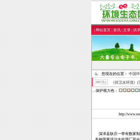
|
网站首页
|
资讯
|
文章
|
供
您现在的位置：
中国环
《捍卫水环境》(
…保护视力色：
http://www.
深泽县耿庄一带有数家制
多种因素该污水处理厂至今