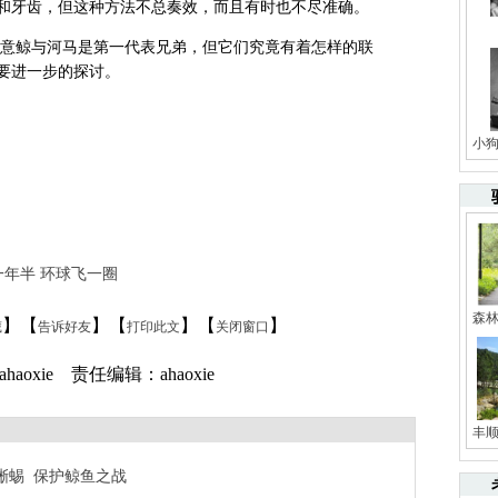
和牙齿，但这种方法不总奏效，而且有时也不尽准确。
意鲸与河马是第一代表兄弟，但它们究竟有着怎样的联
要进一步的探讨。
小
一年半 环球飞一圈
森
】【
】【
】【
】
藏
告诉好友
打印此文
关闭窗口
aoxie 责任编辑：ahaoxie
丰顺
蜥蜴
保护鲸鱼之战