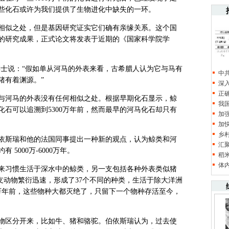
些化石或许为我们提供了生物进化中缺失的一环。
似之处，但是基因研究证实它们确有亲缘关系。这个国
的研究成果，正式论文将发表于近期的《国家科学院学
士说：“假如单从河马的外表来看，古希腊人认为它与马有
中
猪有着渊源。”
深
正
河马的外表没有任何相似之处。根据早期化石显示，鲸
我
类化石可以追溯到5300万年前，然而最早的河马化石却只有
加
加
乡
斯瑞和他的法国同事提出一种新的观点，认为鲸类和河
汇
5000万-6000万年。
稻
体
习惯生活于深水中的鲸类，另一支包括各种外表类似猪
es，这支动物繁衍迅速，形成了37个不同的种类，生活于除大洋洲
0万年前，这些物种大都灭绝了，只留下一个物种存活至今，
区分开来，比如牛、猪和骆驼。伯依斯瑞认为，过去使