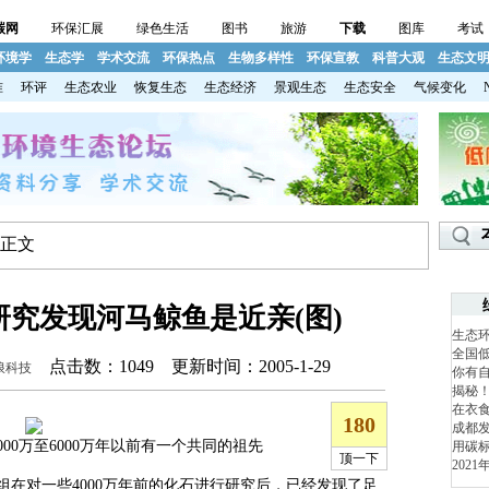
碳网
环保汇展
绿色生活
图书
旅游
下载
图库
考试
环境学
生态学
学术交流
环保热点
生物多样性
环保宣教
科普大观
生态文
准
环评
生态农业
恢复生态
生态经济
景观生态
生态安全
气候变化
 正文
究发现河马鲸鱼是近亲(图)
生态
全国
点击数：
1049 更新时间：2005-1-29
浪科技
你有
揭秘
在衣食
成都发
00万至6000万年以前有一个共同的祖先
用碳标
202
对一些4000万年前的化石进行研究后，已经发现了足