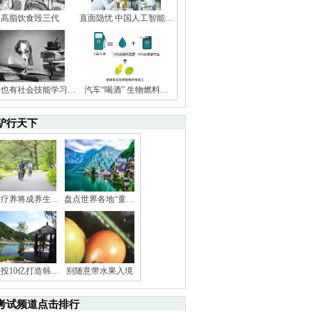
高脂饮食毁三代
直面隐忧 中国人工智能…
狗也有社会技能学习…
汽车“喝酒” 生物燃料…
驴行天下
林疗养将成养生…
盘点世界各地“童…
投10亿打造韩…
别随意带水果入境
考试频道点击排行