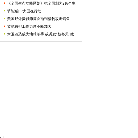
《全国生态功能区划》把全国划为216个生
节能减排:大国在行动
美国野外摄影师首次拍到猎豹攻击鳄鱼
节能减排工作力度不断加大
木卫四恐成为地球杀手 或诱发"核冬天"效