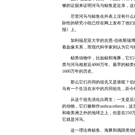
够的证据来证明河马与鲸鱼是近亲，这
尽管河马与鲸鱼在外表上没有什么相
际性的研究小组已经在网上发布了他们
报》上。
加利福尼亚大学的吉恩-伯依斯瑞博
着血缘关系，而现代科学家则认为它与
鲸类动物中，比如鲸和海豚，它们与
类与河马相差近4000万年。最早的鲸
1600万年的历史。
那么它们共同的祖先又是谁呢？伯依
马有一个生活在水中的共同祖先，距今约有 
从这个祖先演化出两支：一支是后来
的动物，它们被称作anthracother
和南美洲之外的地球之上，但是在25
它就是河马。
这一理论将鲸鱼、海豚和偶蹄类动物