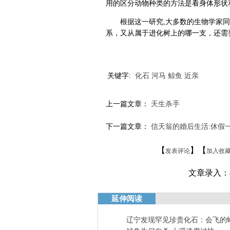
用的区分动物种类的方法是看身体形状
根据这一研究,大多数的生物学家同
系，又从属于进化树上的哪一支，还需
关键字:
化石
河马
鲸鱼
近亲
上一篇文章：
天生杀手
下一篇文章：
信天翁的婚后生活:休假
【
】【
发表评论
加入收
文章录入：ah
延伸阅读
辽宁发现罕见珍贵化石：会飞的