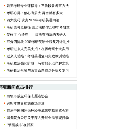
暑期考研专业课指导：三阶段备考五方法
考研心得：信心有多大 舞台就有多大
四大技巧 攻克2009年考研英语阅读
考研也可走捷径 四步法助你2009年考研拿
梦碎了 心还在——致所有消沉的考研人
可分四阶段 2009考研英语全程复习计划推
考研过来人完美支招：在职考研十大实用
过来人总结：考研英语复习失败教训总结
考研政治强化阶段：马哲知识点详解之第
考研政治形势与政策命题特点分析及复习
环境新闻点击排行
白银市成立环保志愿者协会
2007年世界能源市场综述
首届中国国际循环经济成果交易博览会将
国务院办公厅关于深入开展全民节能行动
“节能减排”在我家