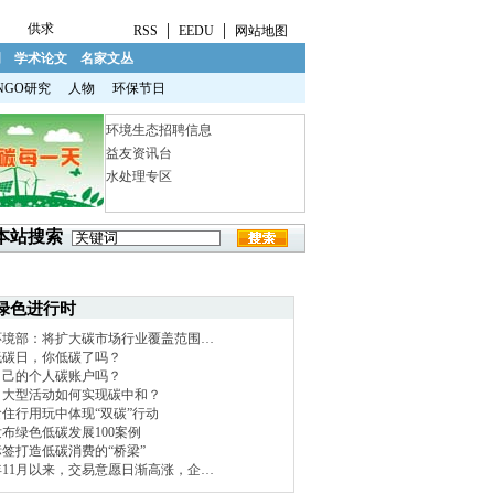
|
|
供求
RSS
EEDU
网站地图
明
学术论文
名家文丛
NGO研究
人物
环保节日
环境生态招聘信息
益友资讯台
水处理专区
本站搜索
绿色进行时
环境部：将扩大碳市场行业覆盖范围…
低碳日，你低碳了吗？
自己的个人碳账户吗？
！大型活动如何实现碳中和？
住行用玩中体现“双碳”行动
布绿色低碳发展100案例
签打造低碳消费的“桥梁”
1年11月以来，交易意愿日渐高涨，企…