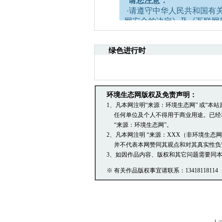
请您注意：
·请遵守中华人民共和国有
网安全的决定》及《互联网
·请注意语言文明，尊重网
引起的法律责任。
绿色进行时
·中国环境生态网文章跟帖
容。
·您在中国环境生态网发表
引用。
·发表本评论即表明您已经
环境生态网版权及免责声明：
文章跟帖管理员反映。
1、凡本网注明“来源：环境生态网” 或“
任何单位及个人不得用于商业用途。已经
“来源：环境生态网”。
2、凡本网注明 “来源：XXX（非环境生态
并不代表本网赞同其观点和对其真实性负
3、如因作品内容、版权和其它问题需要同本
※ 有关作品版权事宜请联系：13418118114