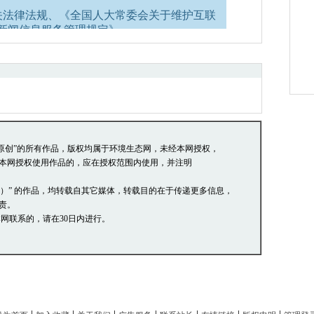
关法律法规、《全国人大常委会关于维护互联
新闻信息服务管理规定》。
络道德，并承担一切因您的行为而直接或间接
管理员有权保留或删除其管辖留言中的任意内
的言论，中国环境生态网有权在网站内转载或
阅读并接受上述条款，如您对管理有意见请向
本站原创”的所有作品，版权均属于环境生态网，未经本网授权，
本网授权使用作品的，应在授权范围内使用，并注明
网）” 的作品，均转载自其它媒体，转载目的在于传递更多信息，
责。
网联系的，请在30日内进行。