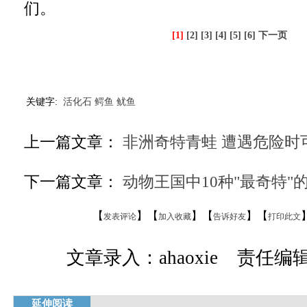
们。
[1]
[2]
[3]
[4]
[5]
[6]
下一页
关键字:
活化石
鳄鱼
鱿鱼
上一篇文章：
非洲奇特青蛙 遭遇危险时
下一篇文章：
动物王国中10种"最奇特"
【
】【
】【
】【
发表评论
加入收藏
告诉好友
打印此文
文章录入：ahaoxie 责任编辑：
延伸阅读