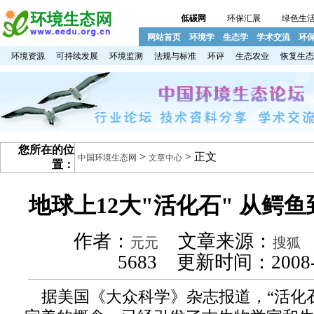
低碳网
环保汇展
绿色生
网站首页
环境学
生态学
学术交流
环
环境资源
可持续发展
环境监测
法规与标准
环评
生态农业
恢复生态
您所在的位
>
> 正文
中国环境生态网
文章中心
置：
地球上12大"活化石" 从鳄
作者：
文章来源：
元元
搜狐
5683 更新时间：2008-
据美国《大众科学》杂志报道，“活化石