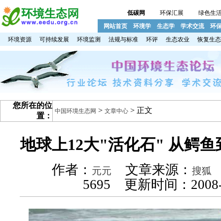
低碳网
环保汇展
绿色生
网站首页
环境学
生态学
学术交流
环
环境资源
可持续发展
环境监测
法规与标准
环评
生态农业
恢复生态
您所在的位
>
> 正文
中国环境生态网
文章中心
置：
地球上12大"活化石" 从鳄
作者：
文章来源：
元元
搜狐
5695 更新时间：2008-