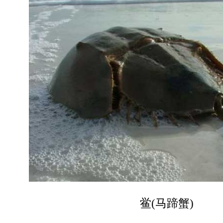
鲎(马蹄蟹)