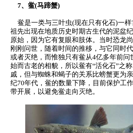
7、鲎(马蹄蟹)
鲎是一类与三叶虫(现在只有化石)一样
祖先出现在地质历史时期古生代的泥盆纪
原始，因为它有复眼和肢体。当时恐龙
刚刚问世，随着时间的推移，与它同时
或者灭绝，而惟独只有鲎从4亿多年前问
始而古老的相貌，所以鲎有“活化石”之
戚，但与蜘蛛和蝎子的关系比螃蟹更为亲
纪70年代，鲎的数量下降，目前保护工
带开展，以避免鲎走向灭绝。