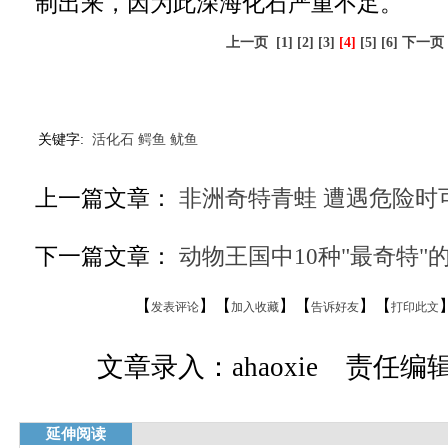
制出来，因为此深海化石严重不足。
上一页
[1]
[2]
[3]
[4]
[5]
[6]
下一页
关键字:
活化石
鳄鱼
鱿鱼
上一篇文章：
非洲奇特青蛙 遭遇危险时
下一篇文章：
动物王国中10种"最奇特"
【
】【
】【
】【
发表评论
加入收藏
告诉好友
打印此文
文章录入：ahaoxie 责任编辑：
延伸阅读