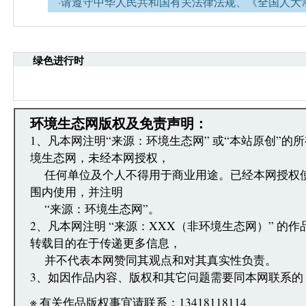
·请遵守中华人民共和国有关法律法规、《全国人大
网安全的决定》及《互联网新闻信息服务管理规定》
·请注意语言文明，尊重网络道德，并承担一切因您
引起的法律责任。
绿色进行时
·环境生态网文章跟帖管理员有权保留或删除其管辖
·您在环境生态网发表的言论，环境生态网有权在网
·发表本评论即表明您已经阅读并接受上述条款，如
文章跟帖管理员反映。
环境生态网版权及免责声明：
1、凡本网注明“来源：环境生态网” 或“本站原创”的
境生态网，未经本网授权，
任何单位及个人不得用于商业用途。已经本网授权
围内使用，并注明
“来源：环境生态网”。
2、凡本网注明 “来源：XXX（非环境生态网）” 的
转载目的在于传递更多信息，
并不代表本网赞同其观点和对其真实性负责。
3、如因作品内容、版权和其它问题需要同本网联系的
※ 有关作品版权事宜请联系：13418118114