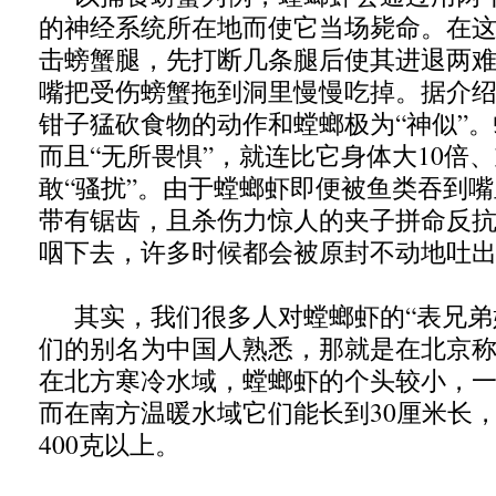
的神经系统所在地而使它当场毙命。在
击螃蟹腿，先打断几条腿后使其进退两
嘴把受伤螃蟹拖到洞里慢慢吃掉。据介
钳子猛砍食物的动作和螳螂极为“神似”
而且“无所畏惧”，就连比它身体大10倍、
敢“骚扰”。由于螳螂虾即便被鱼类吞到
带有锯齿，且杀伤力惊人的夹子拼命反
咽下去，许多时候都会被原封不动地吐
其实，我们很多人对螳螂虾的“表兄弟
们的别名为中国人熟悉，那就是在北京
在北方寒冷水域，螳螂虾的个头较小，一
而在南方温暖水域它们能长到30厘米长
400克以上。