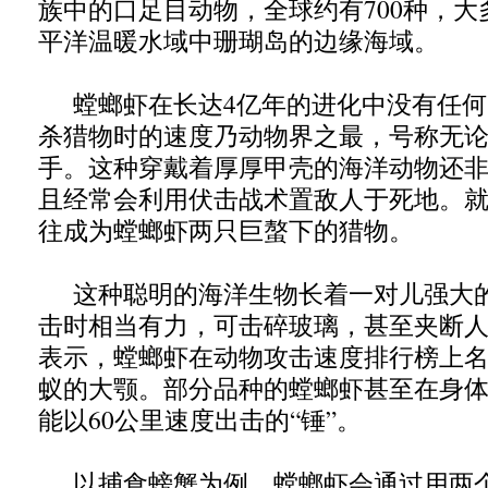
族中的口足目动物，全球约有700种，
平洋温暖水域中珊瑚岛的边缘海域。
螳螂虾在长达4亿年的进化中没有任何
杀猎物时的速度乃动物界之最，号称无
手。这种穿戴着厚厚甲壳的海洋动物还非
且经常会利用伏击战术置敌人于死地。
往成为螳螂虾两只巨螯下的猎物。
这种聪明的海洋生物长着一对儿强大
击时相当有力，可击碎玻璃，甚至夹断
表示，螳螂虾在动物攻击速度排行榜上
蚁的大颚。部分品种的螳螂虾甚至在身
能以60公里速度出击的“锤”。
以捕食螃蟹为例，螳螂虾会通过用两