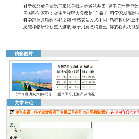
科学家给猴子戴隐形眼镜寻找人类近视基因
猴子天性爱冒险
美国科学家称：野生黑猩猩大多都是“左撇子
科学家发现昆
科学家揭开猫狗不和之谜 情感表达方式不同
乌鸦聪明不亚于
思维移物研究获重大进展 猴子用意念喂香蕉
你的心思我能猜
精彩图片
《群众身边水体保护治
联合国全球海洋评估视
文章评论