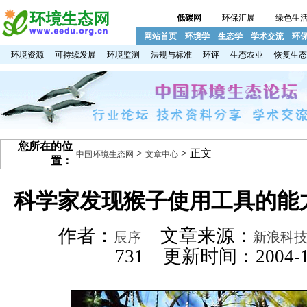
低碳网
环保汇展
绿色生
网站首页
环境学
生态学
学术交流
环
环境资源
可持续发展
环境监测
法规与标准
环评
生态农业
恢复生态
您所在的位
>
> 正文
中国环境生态网
文章中心
置：
科学家发现猴子使用工具的能力
作者：
文章来源：
辰序
新浪科
731 更新时间：2004-1