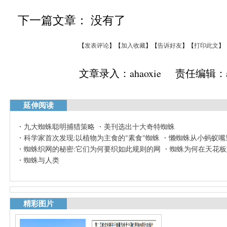
下一篇文章： 没有了
【
发表评论
】【
加入收藏
】【
告诉好友
】【
打印此文
】
文章录入：ahaoxie 责任编辑：ah
延伸阅读
九大蜘蛛聪明捕猎策略
美刊选出十大奇特蜘蛛
科学家首次发现:以植物为主食的"素食"蜘蛛
懒蜘蛛从小蚂蚁嘴
蜘蛛织网的秘密:它们为何要织如此规则的网
蜘蛛为何在天花板
蜘蛛与人类
精彩图片