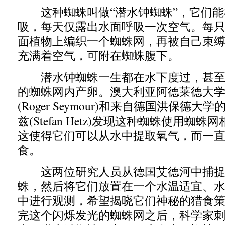
这种蜘蛛叫做“潜水钟蜘蛛”，它们能
吸，每天仅露出水面呼吸一次空气。每
面植物上编织一个蜘蛛网，再被自己束
充满着空气，可附在蜘蛛腹下。
潜水钟蜘蛛一生都在水下度过，甚至
的蜘蛛网内产卵。澳大利亚阿德莱德大学
(Roger Seymour)和来自德国洪保德大
兹(Stefan Hetz)发现这种蜘蛛使用蜘
这使得它们可以从水中提取氧气，而一
食。
这两位研究人员从德国艾德河中捕捉
蛛，然后将它们放置在一个水温适宜、
中进行观测，希望揭晓它们神秘的猎食
完这个闪烁发光的蜘蛛网之后，科学家