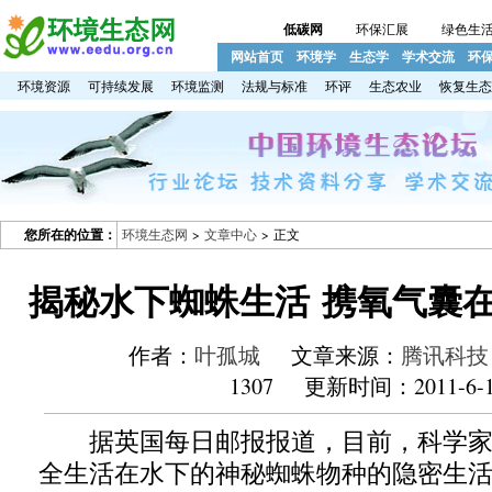
低碳网
环保汇展
绿色生
网站首页
环境学
生态学
学术交流
环
环境资源
可持续发展
环境监测
法规与标准
环评
生态农业
恢复生态
您所在的位置：
环境生态网
>
文章中心
> 正文
揭秘水下蜘蛛生活 携氧气囊
作者：
叶孤城
文章来源：
腾讯科技
1307 更新时间：2011-6-1
据英国每日邮报报道，目前，科学家
全生活在水下的神秘蜘蛛物种的隐密生