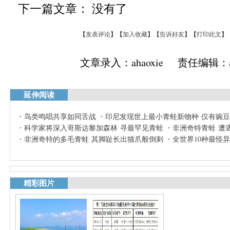
下一篇文章： 没有了
【
发表评论
】【
加入收藏
】【
告诉好友
】【
打印此文
】
文章录入：ahaoxie 责任编辑：ah
延伸阅读
鸟类鸣唱共享如同舌战
印尼发现世上最小青蛙新物种 仅有豌
科学家将深入哥斯达黎加森林 寻最罕见青蛙
非洲奇特青蛙 遭
非洲奇特的多毛青蛙 其脚趾长出猫爪般倒刺
全世界10种最怪
精彩图片