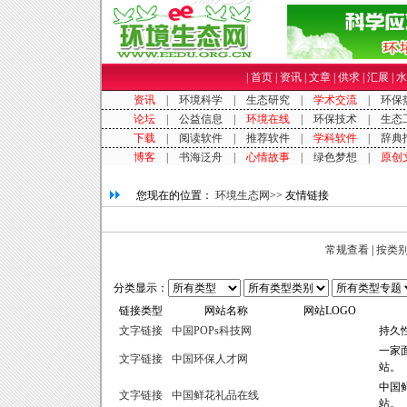
|
首页
|
资讯
|
文章
|
供求
|
汇展
|
水
您现在的位置：
环境生态网
>> 友情链接
常规查看
|
按类
分类显示：
链接类型
网站名称
网站LOGO
文字链接
中国POPs科技网
持久
一家
文字链接
中国环保人才网
站。
中国
文字链接
中国鲜花礼品在线
站。