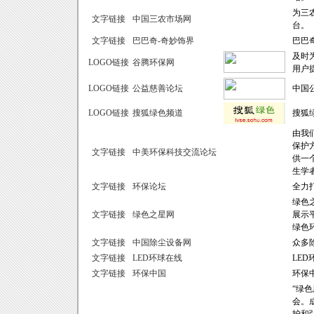
为三
文字链接
中国三农市场网
台。
文字链接
巴巴奇-奇妙饰界
巴巴
及时
LOGO链接
谷腾环保网
用户
LOGO链接
公益慈善论坛
中国
LOGO链接
搜狐绿色频道
搜狐
由我
保护
文字链接
中美环保科技交流论坛
供一
生学
文字链接
环保论坛
全力
绿色
文字链接
绿色之星网
展示
绿色
文字链接
中国除尘设备网
众多
文字链接
LED环球在线
LE
文字链接
环保中国
环保
“绿
会。