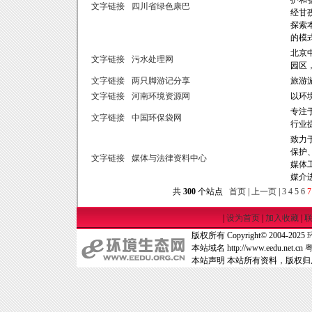
护和
文字链接
四川省绿色康巴
经甘
探索
的模
北京
文字链接
污水处理网
园区
文字链接
两只脚游记分享
旅游
文字链接
河南环境资源网
以环
专注
文字链接
中国环保袋网
行业
致力
保护
文字链接
媒体与法律资料中心
媒体
媒介
共
300
个站点
首页
|
上一页
|
3
4
5
6
7
|
设为首页
|
加入收藏
|
版权所有 Copyright© 2004-2025
本站域名 http://www.eedu.net.cn
粤
本站声明 本站所有资料，版权归