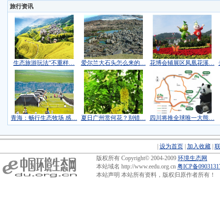
旅行资讯
生态旅游玩法“不重样…
爱尔兰大石头怎么来的…
花博会辅展区凤凰花溪…
青海：畅行生态牧场 感…
夏日广州赏何花？别错…
四川将推全球唯一大熊…
|
设为首页
|
加入收藏
|
版权所有 Copyright© 2004-2009
环境生态网
本站域名 http://www.eedu.org.cn
粤ICP备090313
本站声明 本站所有资料，版权归原作者所有！