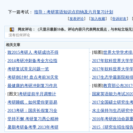
下一篇考试：
指导：考研英语知识点归纳及六月复习计划
【
发表评论
】【
加入收藏
】【
告诉好友
】
网友评论：
（只显示最新10条。评论内容只代表网友观点，与本站立场无
没有任何评论
相关文章
·
致2015考研人 考研成功不得
·
[组图]
世界大学学术排
·
2014考研冲刺备考全方位指
·
2017年软科世界大学
·
考研复试常见问题一览
·
2017年软科世界大学
·
考研倒计时 盘点考前30天常
·
2017生态学最新院校
·
最健康的考研冲刺复习作息
·
[组图]
教育部公布201
·
[图文]
考研提前半月调整计
·
国家英语能力考试202
·
考研睡眠，如何爱你更容易
·
2017全国硕士研究生
·
2013考研：国庆长假复习全
·
水土保持与生态研究中
·
坚持不懈 考研复习愚公精神
·
2016年考研政治命题重
·
暑期考研备考季 2013年考研
·
2015《研究生招生报