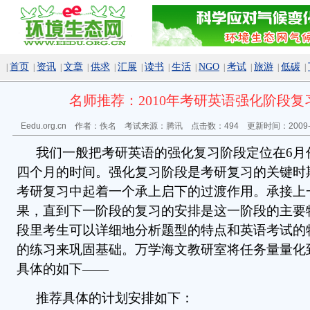
首页
资讯
文章
供求
汇展
读书
生活
NGO
考试
旅游
低碳
|
|
|
|
|
|
|
|
|
|
|
|
名师推荐：2010年考研英语强化阶段复
Eedu.org.cn 作者：佚名 考试来源：
腾讯
点击数：
494 更新时间：2009-
我们一般把考研英语的强化复习阶段定位在6月份
四个月的时间。强化复习阶段是考研复习的关键时
考研复习中起着一个承上启下的过渡作用。承接上
果，直到下一阶段的复习的安排是这一阶段的主要
段里考生可以详细地分析题型的特点和英语考试的
的练习来巩固基础。万学海文教研室将任务量量化
具体的如下——
推荐具体的计划安排如下：