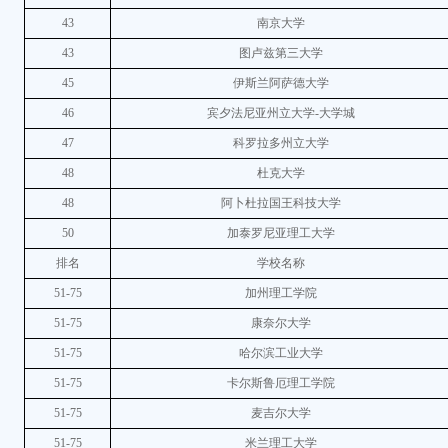
43
南京大学
43
图卢兹第三大学
45
伊斯兰阿萨德大学
46
宾夕法尼亚州立大学-大学城
47
科罗拉多州立大学
48
杜克大学
48
阿卜杜拉国王科技大学
50
加泰罗尼亚理工大学
排名
学校名称
51-75
加州理工学院
51-75
康奈尔大学
51-75
哈尔滨工业大学
51-75
卡尔斯鲁厄理工学院
51-75
麦吉尔大学
51-75
米兰理工大学