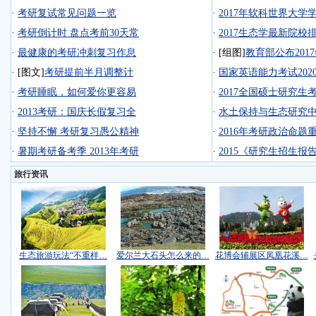
·
考研复试常见问题一览
·
2017年软科世界大学
·
考研倒计时 盘点考前30天常
·
2017生态学最新院校
·
最健康的考研冲刺复习作息
·
[组图]
教育部公布201
·
[图文]
考研提前半月调整计
·
国家英语能力考试202
·
考研睡眠，如何爱你更容易
·
2017全国硕士研究生
·
2013考研：国庆长假复习全
·
水土保持与生态研究中
·
坚持不懈 考研复习愚公精神
·
2016年考研政治命题重
·
暑期考研备考季 2013年考研
·
2015《研究生招生报
旅行资讯
生态旅游玩法“不重样…
爱尔兰大石头怎么来的…
花博会辅展区凤凰花溪…