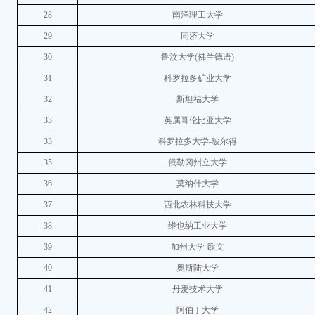
28
南洋理工大学
29
同济大学
30
鲁汶大学(佛兰德语)
31
科罗拉多矿业大学
32
斯坦福大学
33
英属哥伦比亚大学
33
科罗拉多大学-玻尔得
35
俄勒冈州立大学
36
莫纳什大学
37
西北农林科技大学
38
维也纳工业大学
39
加州大学-欧文
40
奥斯陆大学
41
丹麦技术大学
42
阿伯丁大学