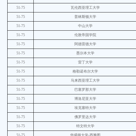
51-75
瓦伦西亚理工大学
51-75
普林斯顿大学
51-75
中山大学
51-75
伦敦帝国学院
51-75
阿德雷德大学
51-75
墨尔本大学
51-75
雷丁大学
51-75
格勒诺布尔大学
51-75
马来西亚理工大学
51-75
巴塞罗那大学
51-75
博洛尼亚大学
51-75
埃克塞特大学
51-75
佛罗里达大学
51-75
特文特大学
51-75
华盛顿大学-西雅图