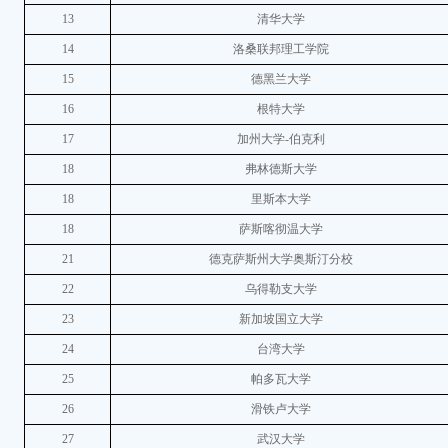
13
清华大学
14
洛桑联邦理工学院
15
德黑兰大学
16
根特大学
17
加州大学-伯克利
18
弗林德斯大学
18
里斯本大学
18
萨斯喀彻温大学
21
德克萨斯州大学奥斯汀分校
22
乌得勒支大学
23
新加坡国立大学
24
台湾大学
25
帕多瓦大学
26
滑铁卢大学
27
武汉大学