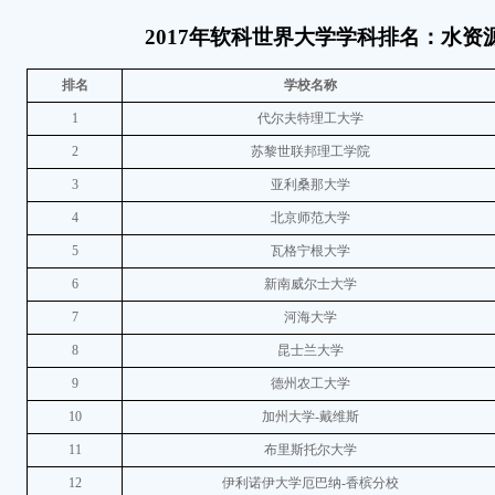
2017年软科世界大学学科排名：水资
排名
学校名称
1
代尔夫特理工大学
2
苏黎世联邦理工学院
3
亚利桑那大学
4
北京师范大学
5
瓦格宁根大学
6
新南威尔士大学
7
河海大学
8
昆士兰大学
9
德州农工大学
10
加州大学-戴维斯
11
布里斯托尔大学
12
伊利诺伊大学厄巴纳-香槟分校