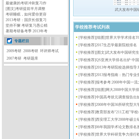
最健康的考研冲刺复习作
[图文]
考研提前半月调整
武大发布中国
考研睡眠，如何爱你更容
2013考研：国庆长假复习
坚持不懈 考研复习愚公精
学校推荐考试列表
暑期考研备考季 2013年考
[
学校推荐
]
[组图]
世界大学学术排名TO
专题栏目
[
学校推荐
]
2017生态学最新院校排名
2009考研
2008考研
环评师考试
[
学校推荐
]
[图文]
武大发布中国研究
2007考研
考研题库
[
学校推荐
]
QS亚洲大学排名出炉 中
[
学校推荐
]
2013年考研院校选择指导
[
学校推荐
]
2013报考指南：热门专
[
学校推荐
]
报考参考:2008年中国一
[
学校推荐
]
[组图]
网大2008中国大学
[
学校推荐
]
中国高考状元调查报告出
[
学校推荐
]
2008年中国36所研究型
[
学校推荐
]
教育部发布“211工程”学校
[
学校推荐
]
西安理工大学2008年硕
[
学校推荐
]
06年我国学术论文数排名
[
学校推荐
]
世界大学科研竞争力排行榜2