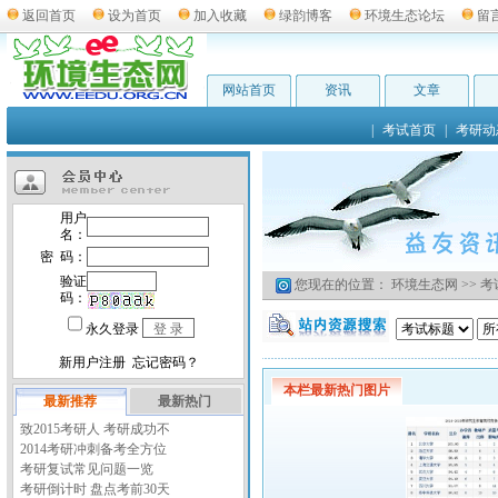
返回首页
设为首页
加入收藏
绿韵博客
环境生态论坛
留
网站首页
资讯
文章
|
考试首页
|
考研动
您现在的位置：
环境生态网
>>
考
本栏最新热门图片
最新推荐
最新热门
致2015考研人 考研成功不
2014考研冲刺备考全方位
考研复试常见问题一览
考研倒计时 盘点考前30天