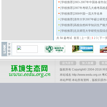
[
学校推荐
]
2003-2007年中国各省
[
学校推荐
]
2007年考研几大难考高校
[
学校推荐
]
2006中国一流大学名单
[
学校推荐
]
清华大学2007年硕士研究
[
学校推荐
]
高校自然科学知识生产能
[
学校推荐
]
北京师范大学研究生院综
共
51
篇考试 首页 | 上一页 |
1
2
3
|
下一
设为首页
加入收藏
联
版权所有 Copyright© 2004-2016
环
本站域名 http://www.eedu.org.cn
粤I
本站声明 本站所有资料，版权归原作