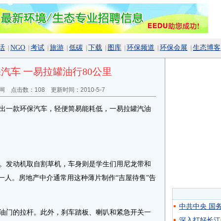
活
NGO
考试
旅游
低碳
下载
图库
环保频道
环保会展
生态博客
|
|
|
|
|
|
|
|
|
汽车 一易拉罐油行80公里
网
点击数：
108 更新时间：2010-5-7
出一款环保汽车，轻便简易能耗低，一易拉罐汽油
。发动机取自割草机，车身则是学生们用尼龙带和
一人。房地产中介通常用这种薄片制作“吉屋待售”告
中共中央 国
油门的拉杆。此外，刹车踏板、喇叭和紧急开关一
深入打好长江