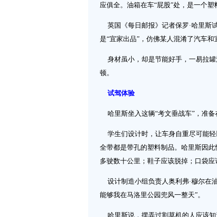
应俱全。油箱在车“屁股”处，是一个
英国《每日邮报》记者保罗·哈里斯试
是“宜家出品”，仿佛某人混淆了汽车
身材虽小，却是节能好手，一易拉罐
顿。
试驾体验
哈里斯坐入这辆“考文垂战车”，准备
学生们设计时，让车身自重尽可能轻
全带都是带孔的塑料制品。哈里斯因此
多驶数十公里；鞋子应该脱掉；口袋应
设计制造小组负责人奥利弗·穆尔在油
能够我在马洛里公园兜风一整天”。
哈里斯说，摆弄过割草机的人应该知