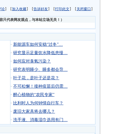
评论
】【
加入收藏
】【
告诉好友
】【
打印此文
】【
关闭窗口
】
内容只代表网友观点，与本站立场无关！）
·
新能源车如何安稳“过冬”…
·
研究显示足量饮水降低患慢…
·
如何应对臭氧污染？
·
研究表明睡少、睡多都会导…
·
叶子花，是叶子还是花？
·
不可松懈！接种疫苗后仍需…
·
醉心植物的“农民专家”
·
比利时人为何钟情自行车？
·
废旧大家具将去哪儿？
·
洗手液、消毒湿巾选用有门…