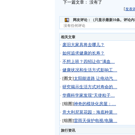
下一篇文章： 没有了
【
发表
网友评论：
（只显示最新10条。评论
没有任何评论
相关文章
·
废旧大家具将去哪儿？
·
如何追求健康的长寿？
·
不想上班？四招让你“满血…
·
健康状况和生活方式影响工…
·
[图文]
太阳能道路 让电动汽…
·
研究揭示生活方式对寿命的…
·
华裔科学家发现“天使粒子…
·
[组图]
神奇的模块化房屋：…
·
意大利尼莫花园：海底种菜…
·
[组图]
雷雨天保护电视/电脑…
旅行资讯