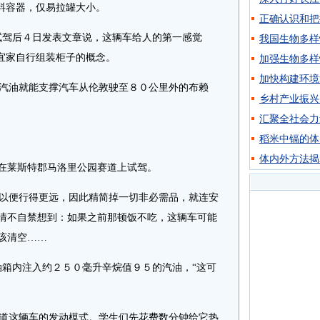
塑料容器，仅易拉罐大小。
正确认识和把
驾后４日发表文章说，这辆车给人的第一感觉
我国生物多样
和宜家自行组装柜子的概念。
加强生物多样
加快构建环境
汽油就能支撑汽车从伦敦驶至８０公里外的布赖
乡村产业振兴
汇聚全社会力
稻米中镉的体
体内外方法揭
在莱斯特郡马洛里公园赛道上试驾。
以便行得更远，因此精简掉一切非必需品，就连安
情不自禁想到：如果之前那顿饭不吃，这辆车可能
该清空……
箱内注入约２５０毫升辛烷值９５的汽油，“这可
道这辆车的发动模式。学生们先花费数分钟给它热