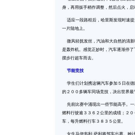
身，再用扳手稍作调整，然后点火，启
适应一段路程后，哈里斯发现时速提
一片陆地上。
微风轻抚发丝，汽油和大自然的清新
是轰炸机。感觉正妙时，汽车逐渐停了
摆步行超车而去。
节能竞技
学生们计划携这辆汽车参加５日在德
的２００多辆车同场竞技，决出世界最
先前比赛中涌现出一些节能高手。一
燃料行驶逾３３６２公里的成绩；２０
车，每升燃料行车３８３５公里。
女生马伊韦利·萨利将驾车出赛。她计