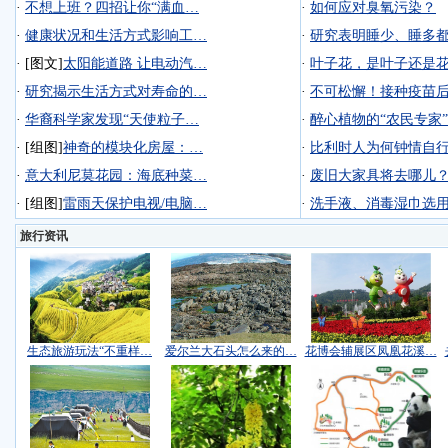
·
不想上班？四招让你“满血…
·
如何应对臭氧污染？
·
健康状况和生活方式影响工…
·
研究表明睡少、睡多
·
[图文]
太阳能道路 让电动汽…
·
叶子花，是叶子还是
·
研究揭示生活方式对寿命的…
·
不可松懈！接种疫苗
·
华裔科学家发现“天使粒子…
·
醉心植物的“农民专家”
·
[组图]
神奇的模块化房屋：…
·
比利时人为何钟情自
·
意大利尼莫花园：海底种菜…
·
废旧大家具将去哪儿
·
[组图]
雷雨天保护电视/电脑…
·
洗手液、消毒湿巾选
旅行资讯
生态旅游玩法“不重样…
爱尔兰大石头怎么来的…
花博会辅展区凤凰花溪…