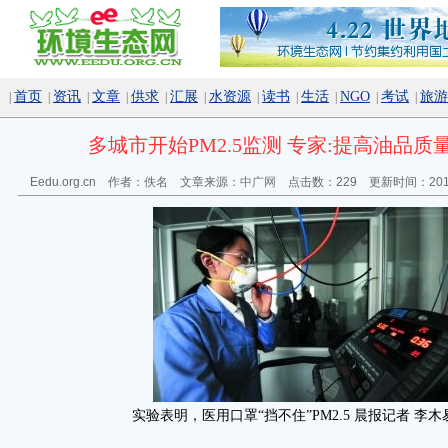
首页
资讯
文章
供求
汇展
水资源
读书
生活
NGO
考试
旅游
|
|
|
|
|
|
|
|
|
|
|
多城市开始PM2.5监测 专家:提高油品质
Eedu.org.cn 作者：佚名 文章来源：
中广网
点击数：
229 更新时间：2012
实验表明，医用口罩“挡不住”PM2.5 晨报记者 李木