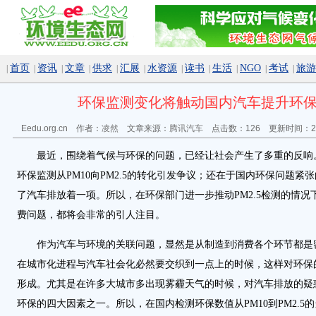
首页
资讯
文章
供求
汇展
水资源
读书
生活
NGO
考试
旅游
|
|
|
|
|
|
|
|
|
|
|
环保监测变化将触动国内汽车提升环
Eedu.org.cn 作者：
凌然
文章来源：
腾讯汽车
点击数：
126 更新时间：20
最近，围绕着气候与环保的问题，已经让社会产生了多重的反响
环保监测从PM10向PM2.5的转化引发争议；还在于国内环保问题紧
了汽车排放着一项。所以，在环保部门进一步推动PM2.5检测的情况
费问题，都将会非常的引人注目。
作为汽车与环境的关联问题，显然是从制造到消费各个环节都是
在城市化进程与汽车社会化必然要交织到一点上的时候，这样对环保
形成。尤其是在许多大城市多出现雾霾天气的时候，对汽车排放的疑
环保的四大因素之一。所以，在国内检测环保数值从PM10到PM2.5