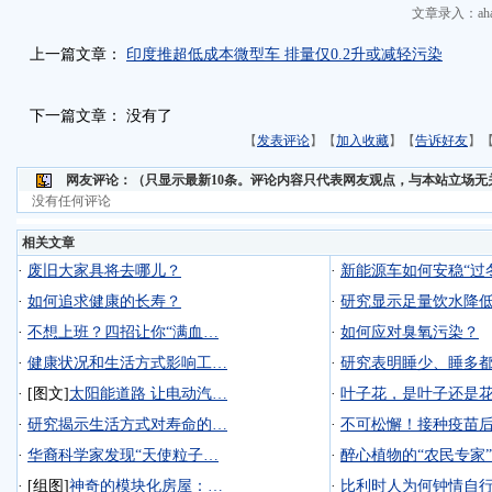
文章录入：aha
上一篇文章：
印度推超低成本微型车 排量仅0.2升或减轻污染
下一篇文章： 没有了
【
发表评论
】【
加入收藏
】【
告诉好友
】
网友评论：
（只显示最新10条。评论内容只代表网友观点，与本站立场无
没有任何评论
相关文章
·
废旧大家具将去哪儿？
·
新能源车如何安稳“过
·
如何追求健康的长寿？
·
研究显示足量饮水降
·
不想上班？四招让你“满血…
·
如何应对臭氧污染？
·
健康状况和生活方式影响工…
·
研究表明睡少、睡多
·
[图文]
太阳能道路 让电动汽…
·
叶子花，是叶子还是
·
研究揭示生活方式对寿命的…
·
不可松懈！接种疫苗
·
华裔科学家发现“天使粒子…
·
醉心植物的“农民专家”
·
[组图]
神奇的模块化房屋：…
·
比利时人为何钟情自