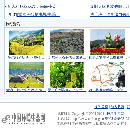
·
意大利尼莫花园：海底种菜…
·
废旧大家具将去哪儿
·
[组图]
雷雨天保护电视/电脑…
·
洗手液、消毒湿巾选
旅行资讯
生态旅游玩法“不重样…
爱尔兰大石头怎么来的…
花博会辅展区凤凰花溪…
青海：畅行生态牧场 感…
夏日广州赏何花？别错…
四川将推全球唯一大熊…
|
设为首页
|
加入收藏
|
版权所有 Copyright© 2004-20011
环境生态网
本站域名 http://www.eedu.org.cn
粤ICP备090313
本站声明 本站所有资料，版权归原作者所有！