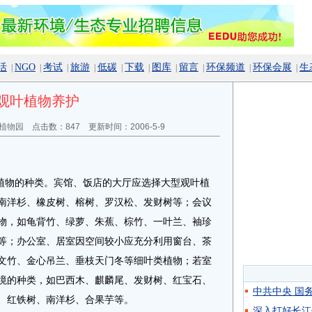
活
NGO
考试
旅游
低碳
下载
图库
留言
环保频道
环保会展
生
|
|
|
|
|
|
|
|
|
|
观叶植物养护
植物园
点击数：
847 更新时间：2006-5-9
物的种类。宾馆、饭店的大厅应选择大型观叶植
南洋杉、橡皮树、榕树、罗汉松、发财树等；会议
物，如龟背竹、绿萝、朱蕉、棕竹、一叶兰、袖珍
等；办公室、居室因空间较小应充分利用窗台、茶
文竹、金心吊兰、垂枝天门冬等细叶类植物；若室
境的种类，如巴西木、麒麟尾、发财树、红宝石、
中共中央 国
、红铁树、南洋杉、合果芋等。
深入打好长江