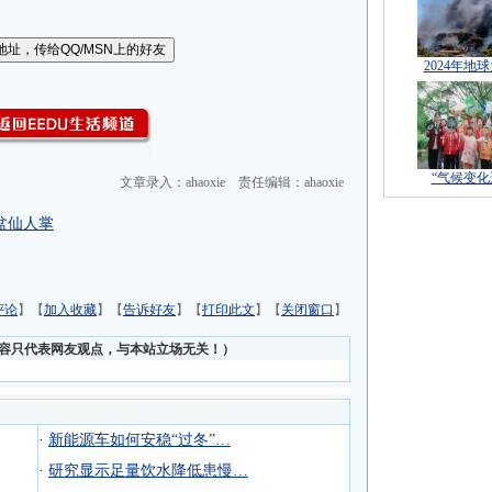
2024年地
“气候变化
文章录入：ahaoxie 责任编辑：ahaoxie
盆仙人掌
评论
】【
加入收藏
】【
告诉好友
】【
打印此文
】【
关闭窗口
】
内容只代表网友观点，与本站立场无关！）
·
新能源车如何安稳“过冬”…
·
研究显示足量饮水降低患慢…