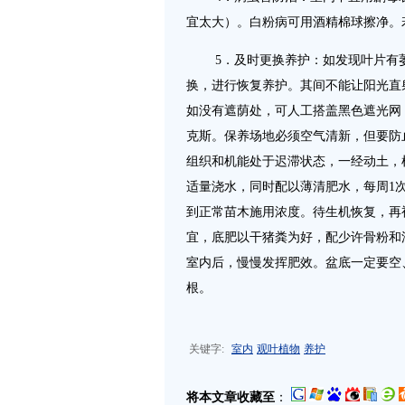
宜太大）。白粉病可用酒精棉球擦净。
5．及时更换养护：如发现叶片有萎
换，进行恢复养护。其间不能让阳光直
如没有遮荫处，可人工搭盖黑色遮光网，透
克斯。保养场地必须空气清新，但要防
组织和机能处于迟滞状态，一经动土，
适量浇水，同时配以薄清肥水，每周1
到正常苗木施用浓度。待生机恢复，再
宜，底肥以干猪粪为好，配少许骨粉和
室内后，慢慢发挥肥效。盆底一定要空
根。
关键字:
室内
观叶植物
养护
将本文章收藏至
：