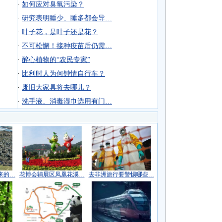
·
如何应对臭氧污染？
·
研究表明睡少、睡多都会导…
·
叶子花，是叶子还是花？
·
不可松懈！接种疫苗后仍需…
·
醉心植物的“农民专家”
·
比利时人为何钟情自行车？
·
废旧大家具将去哪儿？
·
洗手液、消毒湿巾选用有门…
来的…
花博会辅展区凤凰花溪…
去非洲旅行要警惕哪些…