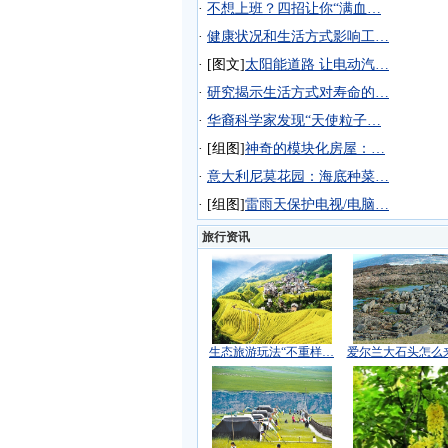
·
不想上班？四招让你“满血…
·
健康状况和生活方式影响工…
·
[图文]
太阳能道路 让电动汽…
·
研究揭示生活方式对寿命的…
·
华裔科学家发现“天使粒子…
·
[组图]
神奇的模块化房屋：…
·
意大利尼莫花园：海底种菜…
·
[组图]
雷雨天保护电视/电脑…
旅行资讯
生态旅游玩法“不重样…
爱尔兰大石头怎么