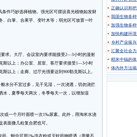
正确认识和把
条件巧妙选择植物。强光区可摆设喜光植物如发财
我国生物多样
冬、白掌、合果芋、变叶木等；弱光区可放置一叶
加强生物多样
加快构建环境
乡村产业振兴
汇聚全社会力
求。大厅、会议室内要求能接受2—3小时的漫射
稻米中镉的体
勒克斯以上；办公室、居室、客厅要求接受1—3小时
体内外方法揭
勒克斯以上；走廊、过厅光强要达到900勒克斯以上。
般水分不宜过多，见干见湿，一次浇透，切勿浇拦
洒水，夏季每天两次，冬季每天一次，以增加湿
次或一个月叶面喷一次1‰尿素。此外，用淘米水浇
盆表面撒几粒复合肥也可。
药。蚜虫可用1‰洗衣粉或灭蚊药物喷洒（用量不