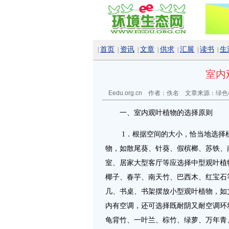
首页
资讯
文章
供求
汇展
读书
生
|
|
|
|
|
|
|
室内
Eedu.org.cn 作者：佚名 文章来源：
绿色
一、室内观叶植物的选择原则
1．根据空间的大小，恰当地选择植
物，如散尾葵、针葵、假槟榔、苏铁、
室、居家大型客厅等应选择中型观叶植
椰子、春芋、南天竹、巴西木、红宝石
几、书桌、书架摆放小型观叶植物，如
内有空调，还可选择既耐阴又耐空调环
龟背竹、一叶兰、棕竹、绿萝、万年青