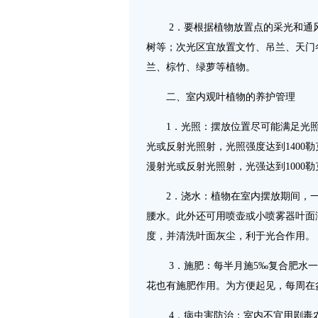
2．要根据植物放置点的采光和通风
树等；次光区宜放置文竹、吊兰、天门
兰、棕竹、绿萝等植物。
二、室内观叶植物的养护管理
1．光照：摆放位置尽可能满足光照要
光或反射光照射，光照强度达到1400
漫射光或反射光照射，光强达到1000
2．浇水：植物在室内摆放期间，一
腰水。此外还可用喷壶或小喷雾器叶面
度，并清洗叶面灰尘，利于光合作用。
3．施肥：每半月施5‰复合肥水一
花也有施肥作用。为方便起见，每周在
4．病虫害防治：室内不宜用剧毒农