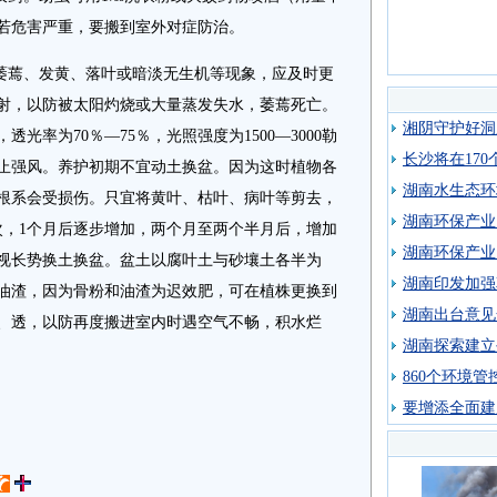
若危害严重，要搬到室外对症防治。
蔫、发黄、落叶或暗淡无生机等现象，应及时更
射，以防被太阳灼烧或大量蒸发失水，萎蔫死亡。
湘阴守护好洞
光率为70％—75％，光照强度为1500—3000勒
长沙将在17
止强风。养护初期不宜动土换盆。因为这时植物各
湖南水生态环
根系会受损伤。只宜将黄叶、枯叶、病叶等剪去，
湖南环保产业
次，1个月后逐步增加，两个月至两个半月后，增加
湖南环保产业
视长势换土换盆。盆土以腐叶土与砂壤土各半为
湖南印发加强
油渣，因为骨粉和油渣为迟效肥，可在植株更换到
湖南出台意见
、透，以防再度搬进室内时遇空气不畅，积水烂
湖南探索建立
860个环境
要增添全面建