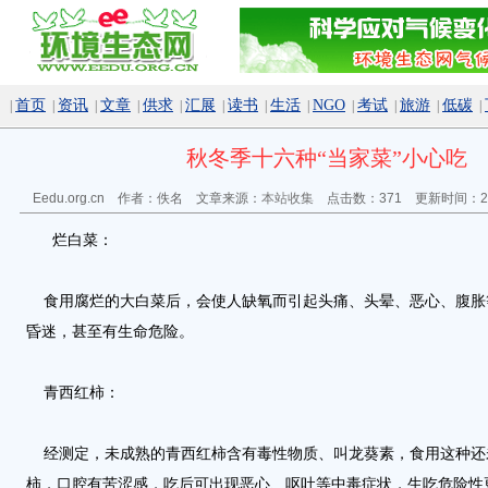
首页
资讯
文章
供求
汇展
读书
生活
NGO
考试
旅游
低碳
|
|
|
|
|
|
|
|
|
|
|
|
秋冬季十六种“当家菜”小心吃
Eedu.org.cn 作者：佚名 文章来源：
本站收集
点击数：
371 更新时间：200
烂白菜：
食用腐烂的大白菜后，会使人缺氧而引起头痛、头晕、恶心、腹胀
昏迷，甚至有生命危险。
青西红柿：
经测定，未成熟的青西红柿含有毒性物质、叫龙葵素，食用这种还
柿，口腔有苦涩感，吃后可出现恶心、呕吐等中毒症状，生吃危险性