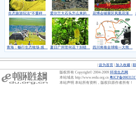
生态旅游玩法“不重样…
爱尔兰大石头怎么来的…
花博会辅展区凤凰花溪…
青海：畅行生态牧场 感…
夏日广州赏何花？别错…
四川将推全球唯一大熊…
|
设为首页
|
加入收藏
|
版权所有 Copyright© 2004-2009
环境生态网
本站域名 http://www.eedu.org.cn
粤ICP备090313
本站声明 本站所有资料，版权归原作者所有！