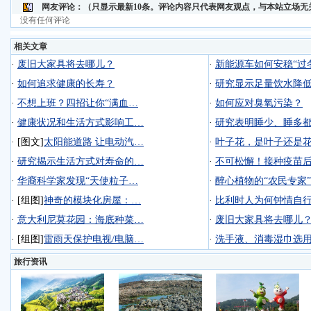
网友评论：
（只显示最新10条。评论内容只代表网友观点，与本站立场无
没有任何评论
相关文章
·
废旧大家具将去哪儿？
·
新能源车如何安稳“过
·
如何追求健康的长寿？
·
研究显示足量饮水降
·
不想上班？四招让你“满血…
·
如何应对臭氧污染？
·
健康状况和生活方式影响工…
·
研究表明睡少、睡多
·
[图文]
太阳能道路 让电动汽…
·
叶子花，是叶子还是
·
研究揭示生活方式对寿命的…
·
不可松懈！接种疫苗
·
华裔科学家发现“天使粒子…
·
醉心植物的“农民专家”
·
[组图]
神奇的模块化房屋：…
·
比利时人为何钟情自
·
意大利尼莫花园：海底种菜…
·
废旧大家具将去哪儿
·
[组图]
雷雨天保护电视/电脑…
·
洗手液、消毒湿巾选
旅行资讯