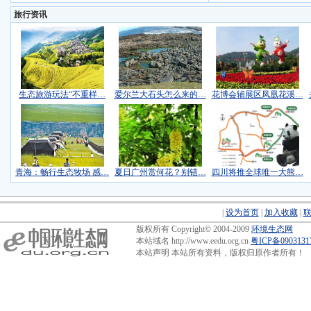
旅行资讯
生态旅游玩法“不重样…
爱尔兰大石头怎么来的…
花博会辅展区凤凰花溪…
青海：畅行生态牧场 感…
夏日广州赏何花？别错…
四川将推全球唯一大熊…
|
设为首页
|
加入收藏
|
版权所有 Copyright© 2004-2009
环境生态网
本站域名 http://www.eedu.org.cn
粤ICP备090313
本站声明 本站所有资料，版权归原作者所有！