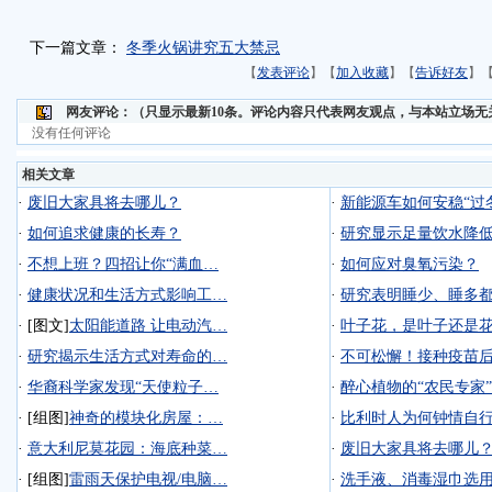
下一篇文章：
冬季火锅讲究五大禁忌
【
发表评论
】【
加入收藏
】【
告诉好友
】
网友评论：
（只显示最新10条。评论内容只代表网友观点，与本站立场无
没有任何评论
相关文章
·
废旧大家具将去哪儿？
·
新能源车如何安稳“过
·
如何追求健康的长寿？
·
研究显示足量饮水降
·
不想上班？四招让你“满血…
·
如何应对臭氧污染？
·
健康状况和生活方式影响工…
·
研究表明睡少、睡多
·
[图文]
太阳能道路 让电动汽…
·
叶子花，是叶子还是
·
研究揭示生活方式对寿命的…
·
不可松懈！接种疫苗
·
华裔科学家发现“天使粒子…
·
醉心植物的“农民专家”
·
[组图]
神奇的模块化房屋：…
·
比利时人为何钟情自
·
意大利尼莫花园：海底种菜…
·
废旧大家具将去哪儿
·
[组图]
雷雨天保护电视/电脑…
·
洗手液、消毒湿巾选