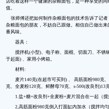
店吃着这样一个健康的杂粮面包，是一种享受的同
值。
张师傅还把如何制作杂粮面包的技术告诉了记者
杂粮面包的朋友，不妨自己跟做。相信自己做出来
番风味。
器具：
搅拌机(小型)、电子称、面棍、切面刀、不锈钢
于起面) 、家用小烤箱。
材料:
麦片140克(在超市可买到) 、 高筋面粉980克、
克、全麦粉120克、鲜酵母70克、s-500(改良剂)1
1.盐+糖+改良剂+全麦粉+麦片混合在一起（搅
2,高筋面粉980克倒入打面缸内加水（搅拌均