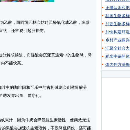
正确认识和把
我国生物多样
为乙酸，而阿司匹林会妨碍乙醛氧化成乙酸，造成
加强生物多样
症状，还容易引起肝损伤。
加快构建环境
乡村产业振兴
汇聚全社会力
被分解成鞣酸，而鞣酸会沉淀黄连素中的生物碱，降
稻米中镉的体
时内不能饮茶。
体内外方法揭
咖啡中的咖啡因和可乐中的古柯碱则会刺激胃酸分
至诱发胃出血、胃穿孔。
或果汁，因为牛奶会降低抗生素活性，使药效无法
富含的果酸会加速抗生素溶解，不仅降低药效，还可能