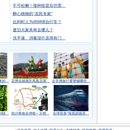
·
不可松懈！接种疫苗后仍需…
·
醉心植物的“农民专家”
·
比利时人为何钟情自行车？
·
废旧大家具将去哪儿？
·
洗手液、消毒湿巾选用有门…
来的…
花博会辅展区凤凰花溪…
去非洲旅行要警惕哪些…
别错…
四川将推全球唯一大熊…
全球首条“海底超级高…