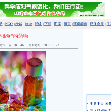
活
NGO
考试
旅游
低碳
下载
图库
留言
环保频道
环保会展
生
|
|
|
|
|
|
|
|
|
|
种“挑食”的药物
时报
点击数：
469 更新时间：2006-11-27
中共中央 国
深入打好长江