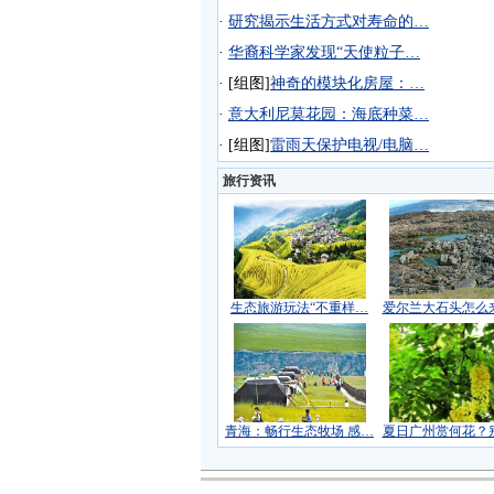
·
研究揭示生活方式对寿命的…
·
华裔科学家发现“天使粒子…
·
[组图]
神奇的模块化房屋：…
·
意大利尼莫花园：海底种菜…
·
[组图]
雷雨天保护电视/电脑…
旅行资讯
生态旅游玩法“不重样…
爱尔兰大石头怎么
青海：畅行生态牧场 感…
夏日广州赏何花？