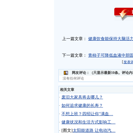
上一篇文章：
健康饮食能保持大脑活力
下一篇文章：
青柿子可降低血液中胆
【
发表
网友评论：
（只显示最新10条。评论
没有任何评论
相关文章
·
废旧大家具将去哪儿？
·
如何追求健康的长寿？
·
不想上班？四招让你“满血…
·
健康状况和生活方式影响工…
·
[图文]
太阳能道路 让电动汽…