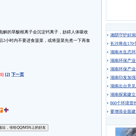
解的草酸根离子会沉淀钙离子，妨碍人体吸收
湘阴守护好洞
后2小时内不要进食菠菜，或将菠菜先煮一下再食
长沙将在17
湖南水生态环
湖南环保产业
湖南环保产业
[1]
[2]
下一页
湖南印发加强
湖南出台意见
湖南探索建立
860个环境
要增添全面建