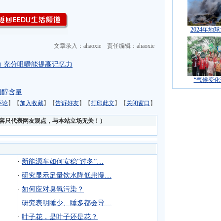
2024年地
文章录入：ahaoxie 责任编辑：ahaoxie
 充分咀嚼能提高记忆力
“气候变化
固醇含量
评论
】【
加入收藏
】【
告诉好友
】【
打印此文
】【
关闭窗口
】
内容只代表网友观点，与本站立场无关！）
·
新能源车如何安稳“过冬”…
·
研究显示足量饮水降低患慢…
·
如何应对臭氧污染？
·
研究表明睡少、睡多都会导…
·
叶子花，是叶子还是花？