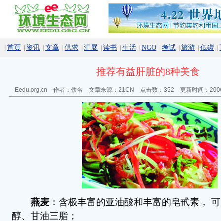
首页
资讯
文章
供求
汇展
读书
生活
NGO
考试
旅游
低碳
|
|
|
|
|
|
|
|
|
|
|
|
推荐有益肝脏的8种美食
Eedu.org.cn 作者：佚名 文章来源：
21CN
点击数：
352 更新时间：2006
燕麦
：含极丰富的亚油酸和丰富的皂甙素， 
醇、甘油三脂；