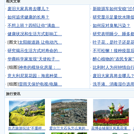
相关文章
·
废旧大家具将去哪儿？
·
新能源车如何安稳“过
·
如何追求健康的长寿？
·
研究显示足量饮水降
·
不想上班？四招让你“满血…
·
如何应对臭氧污染？
·
健康状况和生活方式影响工…
·
研究表明睡少、睡多
·
[图文]
太阳能道路 让电动汽…
·
叶子花，是叶子还是
·
研究揭示生活方式对寿命的…
·
不可松懈！接种疫苗
·
华裔科学家发现“天使粒子…
·
醉心植物的“农民专家”
·
[组图]
神奇的模块化房屋：…
·
比利时人为何钟情自
·
意大利尼莫花园：海底种菜…
·
废旧大家具将去哪儿
·
[组图]
雷雨天保护电视/电脑…
·
洗手液、消毒湿巾选
旅行资讯
生态旅游玩法“不重样…
爱尔兰大石头怎么来的…
花博会辅展区凤凰花溪…