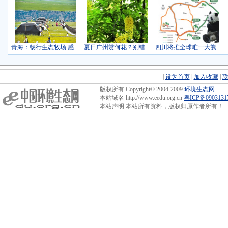
青海：畅行生态牧场 感…
夏日广州赏何花？别错…
四川将推全球唯一大熊…
|
设为首页
|
加入收藏
|
版权所有 Copyright© 2004-2009
环境生态网
本站域名 http://www.eedu.org.cn
粤ICP备090313
本站声明 本站所有资料，版权归原作者所有！