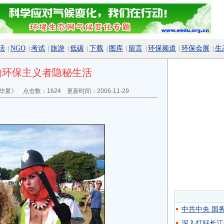
活
NGO
考试
旅游
低碳
下载
图库
留言
环保频道
环保会展
生
|
|
|
|
|
|
|
|
|
|
的环保主义者隐秘生活
华夏》
点击数：
1624 更新时间：2006-11-29
中共中央 国
深入打好长江