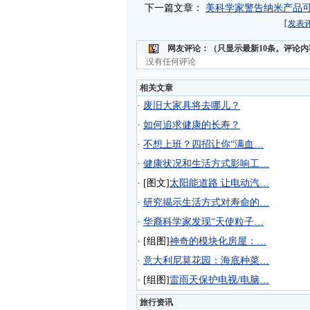
下一篇文章：
美科学家警告纳米产品
【
发表
网友评论：
（只显示最新10条。评论
没有任何评论
相关文章
·
废旧大家具将去哪儿？
·
如何追求健康的长寿？
·
不想上班？四招让你“满血…
·
健康状况和生活方式影响工…
·
[图文]
太阳能道路 让电动汽…
·
研究揭示生活方式对寿命的…
·
华裔科学家发现“天使粒子…
·
[组图]
神奇的模块化房屋：…
·
意大利尼莫花园：海底种菜…
·
[组图]
雷雨天保护电视/电脑…
旅行资讯