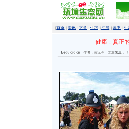
首页
资讯
文章
供求
汇展
读书
生
|
|
|
|
|
|
|
健康：真正
Eedu.org.cn 作者：
流流等
文章来源：
《