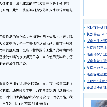
人体排毒，因为北京的空气质量并不是十分理想，
的东西。此外，从空调到热水器以及冰箱等家用电
湘阴守护好洞
长沙将在17
收物品的储存箱，定期卖给回收物品的小贩，现
湖南水生态环
大盒废电池，但一直都找不到回收站。推荐一种环
湖南环保产业
气中的脏东西，也能代替樟脑等工业产品帮助保持
湖南环保产业
还能使你喝的水变得更干净，当它使用完毕后，还
湖南印发加强
不会造成任何污染。
湖南出台意见
湖南探索建立
860个环境
喜欢与朋友组织出外郊游。在北京中粮恒基那很
要增添全面建
的衣物。还想推荐本书，我非常喜欢的《废物利用
用生活中的废弃品做出温馨可爱的生活小用品。我
生利用。(文/流流 讲述/兽兽)