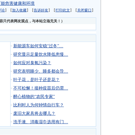
可能危害健康和环境
评论
】【
加入收藏
】【
告诉好友
】【
打印此文
】【
关闭窗口
】
内容只代表网友观点，与本站立场无关！）
·
新能源车如何安稳“过冬”…
·
研究显示足量饮水降低患慢…
·
如何应对臭氧污染？
·
研究表明睡少、睡多都会导…
·
叶子花，是叶子还是花？
·
不可松懈！接种疫苗后仍需…
·
醉心植物的“农民专家”
·
比利时人为何钟情自行车？
·
废旧大家具将去哪儿？
·
洗手液、消毒湿巾选用有门…