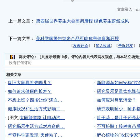
文章录入：aha
上一篇文章：
第四届世界养生大会高调启程 绿色养生蔚然成风
下一篇文章：
美科学家警告纳米产品可能危害健康和环境
【
发表评论
】【
加入收藏
】【
告诉好友
】
网友评论：
（只显示最新10条。评论内容只代表网友观点，与本站立场无
没有任何评论
相关文章
·
废旧大家具将去哪儿？
·
新能源车如何安稳“过
·
如何追求健康的长寿？
·
研究显示足量饮水降
·
不想上班？四招让你“满血…
·
如何应对臭氧污染？
·
健康状况和生活方式影响工…
·
研究表明睡少、睡多
·
[图文]
太阳能道路 让电动汽…
·
叶子花，是叶子还是
·
研究揭示生活方式对寿命的…
·
不可松懈！接种疫苗
·
华裔科学家发现“天使粒子…
·
醉心植物的“农民专家”