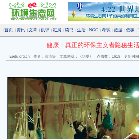
首页
资讯
文章
供求
汇展
读书
生活
NGO
考试
旅游
低碳
|
|
|
|
|
|
|
|
|
|
|
|
健康：真正的环保主义者隐秘生
Eedu.org.cn 作者：
流流等
文章来源：
《华夏》
点击数：
1619 更新时间：