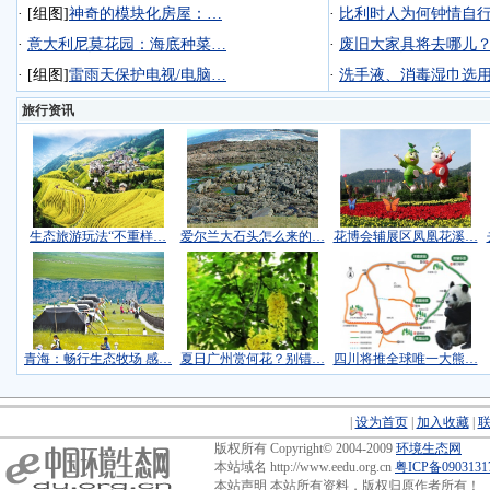
·
[组图]
神奇的模块化房屋：…
·
比利时人为何钟情自
·
意大利尼莫花园：海底种菜…
·
废旧大家具将去哪儿
·
[组图]
雷雨天保护电视/电脑…
·
洗手液、消毒湿巾选
旅行资讯
生态旅游玩法“不重样…
爱尔兰大石头怎么来的…
花博会辅展区凤凰花溪…
青海：畅行生态牧场 感…
夏日广州赏何花？别错…
四川将推全球唯一大熊…
|
设为首页
|
加入收藏
|
版权所有 Copyright© 2004-2009
环境生态网
本站域名 http://www.eedu.org.cn
粤ICP备090313
本站声明 本站所有资料，版权归原作者所有！