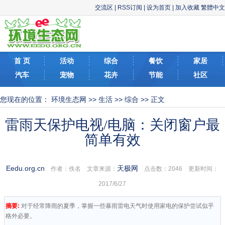
交流区
|
RSS订阅
|
设为首页
|
加入收藏
繁體中文
首 页
活动
综合
餐饮
家居
汽车
宠物
花卉
节能
社区
您现在的位置：
环境生态网
>>
生活
>>
综合
>> 正文
雷雨天保护电视/电脑：关闭窗户最
简单有效
Eedu.org.cn
天极网
作者：佚名 文章来源：
点击数：
2046 更新时间：
2017/6/27
摘要:
对于经常降雨的夏季，掌握一些暴雨雷电天气时使用家电的保护尝试似乎
格外必要。