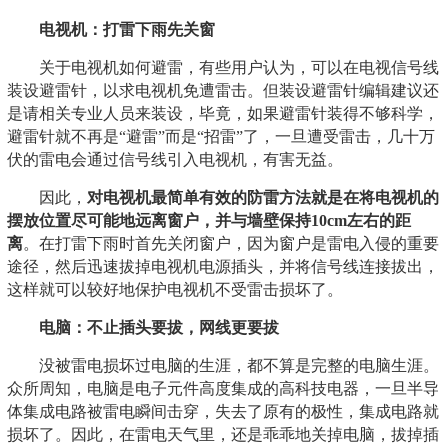
电视机：打雷下雨先关窗
关于电视机如何避雷，有些用户认为，可以在电视信号线
装设避雷针，以求电视机免遭雷击。但装设避雷针编辑建议还
是请相关专业人员来装设，毕竟，如果避雷针装得不够科学，
避雷针就不再是“避雷”而是“招雷”了，一旦遭受雷击，几十万
伏的雷电会通过信号线引入电视机，有害无益。
因此，
对电视机最简单有效的防雷方法就是在将电视机的
摆放位置尽可能地远离窗户，并与墙壁保持10cm左右的距
离
。在打雷下雨时首先关闭窗户，因为窗户是雷电入侵的重要
途径，然后迅速拔掉电视机电源插头，并将信号线连接拔出，
这样就可以较好地保护电视机不受雷击损坏了。
电脑：不止插头要拔，网线更要拔
没被雷电损坏过电脑的生涯，都不算是完整的电脑生涯。
众所周知，电脑是电子元件高度集成的高科技电器，一旦半导
体集成电路被雷电瞬间击穿，失去了原有的极性，集成电路就
损坏了。因此，在雷电天气里，还是乖乖地关掉电脑，拔掉插