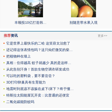
丰顺投10亿打造韩…
别随意带水果入境
推荐
资讯
更多>>
它是世界上最快乐的二哈 这笑容太治愈了
还记得这张表情包吗？这只灿烂微笑的柴…
把植物种在墙上
真相：住得越高 蚊子就越少 真的是这样…
从此告别汗身！首款生物空调衣研发成功
可以吃的塑料袋，要不要尝尝？
3D打印卵巢具有生育能力
地震时到底该不该躲在桌下/床下？终于懂…
特斯拉太阳能屋瓦开卖：比普通的还便宜
二氧化碳能防蚊吗