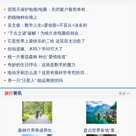
雷雨天保护电视/电脑：关闭窗户最简单有…
把植物种在墙上
吴文俊：数学人生=爱创新+不盲从+淡名利
“千古之谜”破解！为啥久坐电脑前就会…
它是世界上最快乐的二哈 这笑容太治愈了
你知道麻、木吗？学问可大了
植一片番茄森林 种出“爱情味道”
奇妙的生日悖论：这就是数学的魔力
电动牙刷怎么选？这里有最科学考究的消…
养一只“汪星人” 能远离烦忧吗
旅行
资讯
更多>>
森林疗养将成养生…
盘点世界各地“童…