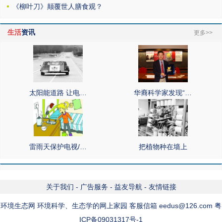
《柳叶刀》颠覆世人膳食观？
生活
资讯
更多>>
太阳能道路 让电…
华裔科学家发现“…
雷雨天保护电视/…
把植物种在墙上
关于我们
-
广告服务
-
益友导航
-
友情链接
环境生态网 环境科学、生态学的网上家园 客服信箱 eedus@126.com 粤
ICP备09031317号-1