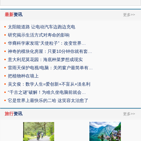
最新
资讯
更多>>
太阳能道路 让电动汽车边跑边充电
研究揭示生活方式对寿命的影响
华裔科学家发现“天使粒子”：改变世界…
神奇的模块化房屋：只要10分钟你就有套…
意大利尼莫花园：海底种菜梦想成现实
雷雨天保护电视/电脑：关闭窗户最简单有…
把植物种在墙上
吴文俊：数学人生=爱创新+不盲从+淡名利
“千古之谜”破解！为啥久坐电脑前就会…
它是世界上最快乐的二哈 这笑容太治愈了
旅行
资讯
更多>>