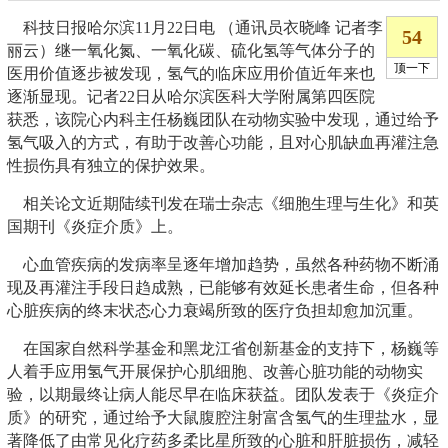
科技日报哈尔滨11月22日电 （通讯员衣晓峰 记者李
丽云）继一氧化氮、一氧化碳、硫化氢等气体分子的
医用价值逐步被发现，氢气的临床应用价值近年来也
逐渐显现。记者22日从哈尔滨医科大学附属第四医院
获悉，该院心内科主任杨巍团队在动物实验中发现，通过给予
氢气吸入的方式，有助于改善心功能，且对心肌缺血再灌注急
性损伤具有独立的保护效果。
相关论文近期陆续刊发在瑞士杂志《细胞生理与生化》和英
国期刊《炎症介质》上。
心血管疾病的发病率呈逐年增加趋势，虽然各种药物不断涌
现及再灌注手段日趋成熟，已能够有效延长患者生命，但各种
心脏疾病的终末状态心力衰竭所致的医疗负担却愈加沉重。
在国家自然科学基金和黑龙江省创新基金的支持下，杨巍等
人着手应用氢气开展保护心肌细胞、改善心脏功能的动物实
验，以期最终让病人能尽早在临床获益。团队发表于《炎症介
质》的研究，通过给予大鼠腹腔注射富含氢气的生理盐水，显
著降低了由常见化疗药多柔比星所致的心脏和肝脏损伤，减轻