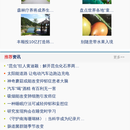
森林疗养将成养生…
盘点世界各地“童…
丰顺投10亿打造韩…
别随意带水果入境
推荐
资讯
更多>>
“昆虫”狂人黄迪颖：解开昆虫化石界两…
太阳能道路 让电动汽车边跑边充电
神奇蘑菇或能改变抑郁症患者大脑
汽车“喝”酒精 有百利无一害
吸烟能改变肺细胞引发癌症
一种睡眠疗法可减轻抑郁和妄想症
研究发现狗会在睡觉时学习
《守护南海珊瑚林》：当科学成为纪录片…
肠道菌群随季节改变