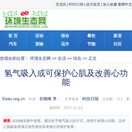
交流区
|
RSS订阅
|
设为首页
|
加入收藏
繁體中文
首 页
活动
综合
餐饮
家居
汽车
宠物
花卉
节能
社区
您现在的位置：
环境生态网
>>
生活
>>
综合
>> 正文
氢气吸入或可保护心肌及改善心功
能
Eedu.org.cn
衣晓峰 李…
科技日报
作者：
文章来源：
点击数：
211 更
新时间：2017-11-23
摘要:
在动物实验中发现，通过给予氢气吸入的方式，有助于改善心功能，且对
心肌缺血再灌注急性损伤具有独立的保护效果。