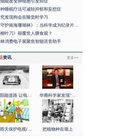
吸烟能改变肺细胞引发癌症
一种睡眠疗法可减轻抑郁和妄想症
研究发现狗会在睡觉时学习
《守护南海珊瑚林》：当科学成为纪录片…
《柳叶刀》颠覆世人膳食观？
柏林消费电子展聚焦智能语音助手
活
资讯
更多>>
阳能道路 让电…
华裔科学家发现“…
雨天保护电视/…
把植物种在墙上