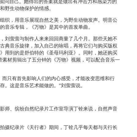
萤萤问自己。她得出的答案就是做出有冲击力和感染力的
境和野生动物保护的情感。
公益组织，用音乐展现自然之美，为野生动物发声。明音公
》的音乐专辑，《万物》是其中的首发单曲。
融，刘萤萤与制作人来来回回商量了几个月。那些天她不
首古典音乐旋律，加入自己的咏唱，再将它们与购买版权
物》用到的是舒伯特的《圣母玛利亚》。同时，她还购买
这些素材剪辑出了五分钟的《万物》视频，可以配合音乐一
，而只有首先影响人们的内心感受，才能改变思维和行
存。这是音乐艺术能做的。”刘萤萤说。
摄影师、缤纷自然纪录片工作室导演丁铨来说，自然声音
区拍摄纪录片《天行者》期间，丁铨几乎每天都与天行长