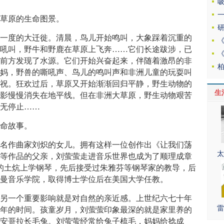
大草原的生命图景。
年一度的大迁徙。清晨，鸟儿开始鸣叫，大象踩着沉重的
口吼叫，野牛和野鹿在草原上飞奔……它们长途跋涉，已
在前方发现了水源。它们开始兴奋起来，伴随着激昂的非
妈妈，野兽的嘶吼声、鸟儿的鸣叫声和非洲儿童的玩耍叫
庆祝。狂欢过后，草原又开始渐渐回归平静，野生动物的
生
身影慢慢消失在地平线。但在非洲大草原，野生动物艰苦
永无停止……
生命故事。
著名作曲家刘炽的女儿。拥有这样一位创作出《让我们荡
太
》等作品的父亲，刘萤萤走进音乐世界也成为了顺理成章
的土炕上学钢琴，先后接受过朱雅芬等钢琴家的教导，后
斯曼音乐学院，取得博士学位后在美国大学任教。
的另一个重要影响就是对自然的亲近感。上世纪六七十年
雷
九年的时间。孩童岁月，刘萤萤印象最深的就是家里养的
只安哥拉长毛兔。刘萤萤经常给兔子梳毛，妈妈给捻成