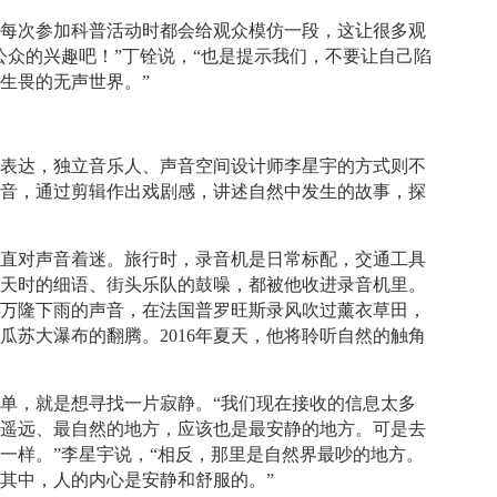
铨每次参加科普活动时都会给观众模仿一段，这让很多观
公众的兴趣吧！”丁铨说，“也是提示我们，不要让自己陷
生畏的无声世界。”
的表达，独立音乐人、声音空间设计师李星宇的方式则不
声音，通过剪辑作出戏剧感，讲述自然中发生的故事，探
一直对声音着迷。旅行时，录音机是日常标配，交通工具
聊天时的细语、街头乐队的鼓噪，都被他收进录音机里。
录万隆下雨的声音，在法国普罗旺斯录风吹过薰衣草田，
瓜苏大瀑布的翻腾。2016年夏天，他将聆听自然的触角
单，就是想寻找一片寂静。“我们现在接收的信息太多
最遥远、最自然的地方，应该也是最安静的地方。可是去
一样。”李星宇说，“相反，那里是自然界最吵的地方。
其中，人的内心是安静和舒服的。”