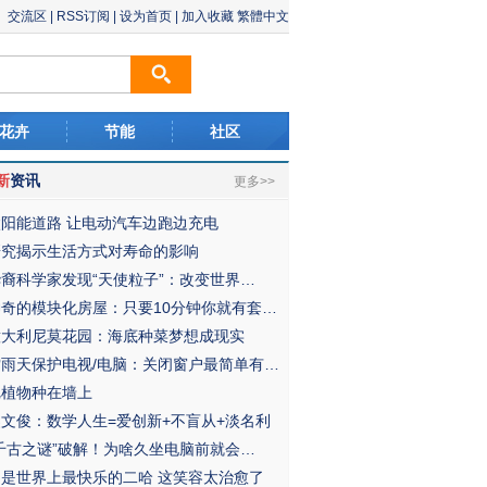
交流区
|
RSS订阅
|
设为首页
|
加入收藏
繁體中文
花卉
节能
社区
新
资讯
更多>>
太阳能道路 让电动汽车边跑边充电
研究揭示生活方式对寿命的影响
华裔科学家发现“天使粒子”：改变世界…
神奇的模块化房屋：只要10分钟你就有套…
意大利尼莫花园：海底种菜梦想成现实
雷雨天保护电视/电脑：关闭窗户最简单有…
把植物种在墙上
吴文俊：数学人生=爱创新+不盲从+淡名利
“千古之谜”破解！为啥久坐电脑前就会…
它是世界上最快乐的二哈 这笑容太治愈了