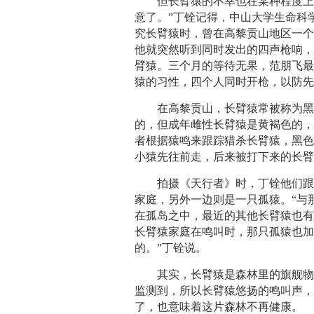
但长臂猿的不幸也在某种程度上
意了。”丁铨记得，中山大学生命科
究长臂猿时，曾在高黎贡山地区一
他就突然听到同时发出的四声枪响
臂猿。三个月的等待无果，范朋飞最
猿的习性，四个人同时开枪，以防先
在高黎贡山，长臂猿常被称为
的，但成年雌性长臂猿是黄褐色的
者根据猿鸣来跟踪猎杀长臂猿，黑
小猿先往前走，后来被打下来的长
拍摄《天行者》时，丁铨他们
家庭，另外一边则是一只孤猿。“与
在孤岛之中，最近的其他长臂猿也有
长臂猿家庭在鸣叫时，那只孤猿也
的。”丁铨说。
其实，长臂猿是森林里的旗舰
监测到，所以长臂猿悠扬的鸣叫声，
了，也意味着这片森林不再健康。