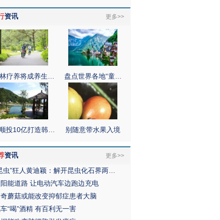
行
资讯
更多>>
林疗养将成养生…
盘点世界各地“童…
顺投10亿打造韩…
别随意带水果入境
荐
资讯
更多>>
“昆虫”狂人黄迪颖：解开昆虫化石界两…
太阳能道路 让电动汽车边跑边充电
神奇蘑菇或能改变抑郁症患者大脑
车“喝”酒精 有百利无一害