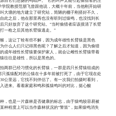
源自它们悠扬的鸣唱声。“它的叫声太能引起偷猎者的注
学学院教授范朋飞曾跟他说，大概十年前，当他刚开始研
个叫大塘的地方建立了研究站，简陋的棚子刚搭好不久，
，自此之后，他在那里再也没有听到过猿鸣，也没找到长
后只好放弃了这个研究站。“当时偷猎者应该摸清了长臂
打一枪之后其他长臂猿逃走。”
黑猴，这让丁铨有些不解，因为成年雄性长臂猿是黑色
，为什么人们只记得黑色呢？了解之后才知道，因为偷猎
色的成年雄性长臂猿要保护家人，就会让雌性长臂猿带着
臂猿往往是雄性，所以是黑色的。
跟拍两群已经习惯化的长臂猿，一群是四只长臂猿组成的
那只孤猿配对的公猿在十多年前被打死了，由于它现在处
30公里远，它找不到伴侣了。有一次我们拍摄时看到，
加入进来。看着家庭和鸣和孤猿鸣叫的对比，挺心酸
物种，也是一片森林是否健康的标志，由于猿鸣较容易被
某种程度上可以当作森林状况的“警笛”，如果猿鸣消失