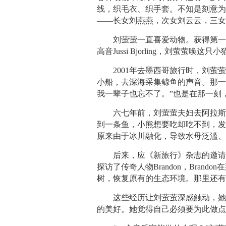
线，织毛衣、织手套。不知是刻意
——长女刘燕燕，次女刘云云，三
刘萤萤一直喜爱动物。获得第
高音Jussi Bjorling，刘萤萤唤这
2001年去墨西哥旅行时，刘
小船，去深海采集鲸鱼的声音。那一
我一辈子也忘不了。”也是在那一刻
六七年前，刘萤萤夫妇去阿拉
到一条鱼，小熊想要吃却吃不到，
原来由于冰川融化，导致水母泛滥
后来，应《新旅行》杂志的邀请，刘
探访了传奇人物Brandon，Bra
树，恢复原有的生态环境。那里还有一
这些经历让刘萤萤深感触动，
的美好。她觉得自己必须要为此做