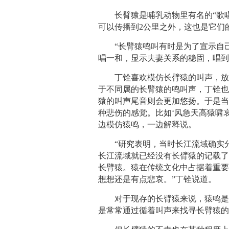
长臂猿是哺乳动物里有名的“歌唱
可以传播到2公里之外，这也是它们
“长臂猿鸣叫有时是为了宣示自
唱一和，显示夫妻关系的稳固，唱到
丁铨喜欢模仿长臂猿的叫声，
于不同属的长臂猿的鸣叫声，丁铨也
猿的叫声尾音则会更加悠扬。于是
种悲伤的感觉。比如‘风急天高猿啸
边模仿猿鸣，一边解释说。
“研究表明，当时长江流域确实
长江流域就已经没有长臂猿的记载
长臂猿。猿在传统文化中占据着重
想想还是有点悲哀。”丁铨说道。
对于现存的长臂猿来说，猿鸣
是常常通过循着叫声来找寻长臂猿