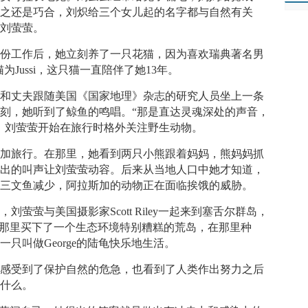
为之还是巧合，刘炽给三个女儿起的名字都与自然有关
女刘萤萤。
一份工作后，她立刻养了一只花猫，因为喜欢瑞典著名男
只小猫为Jussi，这只猫一直陪伴了她13年。
萤萤和丈夫跟随美国《国家地理》杂志的研究人员坐上一条
刻，她听到了鲸鱼的鸣唱。“那是直达灵魂深处的声音，
，刘萤萤开始在旅行时格外关注野生动物。
斯加旅行。在那里，她看到两只小熊跟着妈妈，熊妈妈抓
发出的叫声让刘萤萤动容。后来从当地人口中她才知道，
、三文鱼减少，阿拉斯加的动物正在面临挨饿的威胁。
萤萤与美国摄影家Scott Riley一起来到塞舌尔群岛，
ndon在那里买下了一个生态环境特别糟糕的荒岛，在那里种
只叫做George的陆龟快乐地生活。
她感受到了保护自然的危急，也看到了人类作出努力之后
点什么。