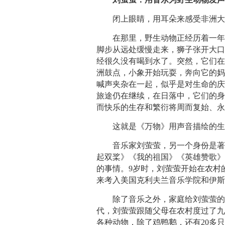
闭上眼睛，用耳朵来感受非洲
在那里，野生动物正经历着一
脚步从远处缓慢走来，狮子张开大
经很久没有喝到水了。突然，它们
洲鼓点，小象开始玩耍，奔向它的
喊声夹杂在一起，似乎是对生命的
旅途仍在继续，在日落中，它们的
而快乐的生存和繁衍将周而复始、
这就是《万物》用声音描绘的
音乐家刘萤萤，另一个身份是
起双桨》《我的祖国》《英雄赞歌
的事情。9岁时，刘萤萤开始在农村
来考入美国克利夫兰音乐学院和伊
除了音乐之外，家庭给刘萤萤
代，刘萤萤跟随父母在农村度过了
各种动物，除了鸡鸭鹅，还有20多