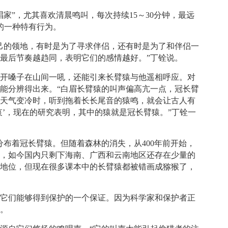
家”，尤其喜欢清晨鸣叫，每次持续15～30分钟，最远
的一种特有行为。
己的领地，有时是为了寻求伴侣，还有时是为了和伴侣一
最后节奏越趋同，表明它们的感情越好。”丁铨说。
放开嗓子在山间一吼，还能引来长臂猿与他遥相呼应。对
能分辨得出来。“白眉长臂猿的叫声偏高亢一点，冠长臂
当天气变冷时，听到拖着长长尾音的猿鸣，就会让古人有
哀’，现在的研究表明，其中的猿就是冠长臂猿。”丁铨一
分布着冠长臂猿。但随着森林的消失，从400年前开始，
了，如今国内只剩下海南、广西和云南地区还存在少量的
要地位，但现在很多课本中的长臂猿都被错画成猕猴了，
是它们能够得到保护的一个保证。因为科学家和保护者正
的。