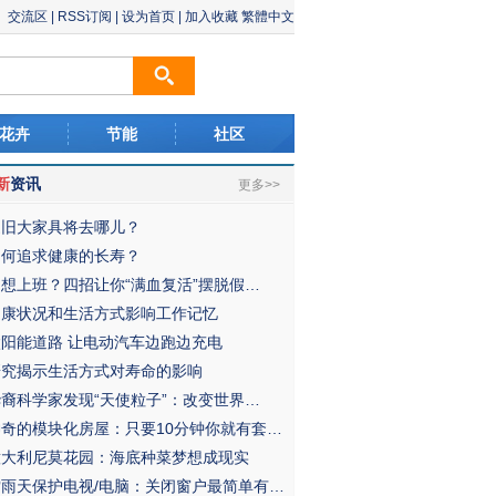
交流区
|
RSS订阅
|
设为首页
|
加入收藏
繁體中文
花卉
节能
社区
新
资讯
更多>>
废旧大家具将去哪儿？
如何追求健康的长寿？
不想上班？四招让你“满血复活”摆脱假…
健康状况和生活方式影响工作记忆
太阳能道路 让电动汽车边跑边充电
研究揭示生活方式对寿命的影响
华裔科学家发现“天使粒子”：改变世界…
神奇的模块化房屋：只要10分钟你就有套…
意大利尼莫花园：海底种菜梦想成现实
雷雨天保护电视/电脑：关闭窗户最简单有…