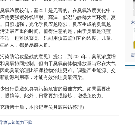
，臭氧浓度较低，基本上是无害的。在臭氧浓度变化中，
反应需要强紫外线辐射、高温、低湿与静稳大气环境。夏
太
生。日照越强，光化学反应越剧烈，反应生成的臭氧越
臭氧污染最严重的时间。值得注意的是，由于臭氧是淡蓝
觉不适，也难以察觉，只能用仪器监测它的浓度。儿童、
疾病的人，都是易感人群。
雷
污染防治攻坚战的意见》提出，到2025年，臭氧浓度增
物和臭氧协同控制。但由于臭氧前体物排放量与它在大气
，因此臭氧治理比细颗粒物治理更难。调整产业能源、交
升新能源利用率，才能有效治理臭氧污染。
减少出行是避免臭氧污染危害的最佳方式。如果需要出
罩、眼镜等。此外，日常要加强锻炼，增强免疫力。
研究所博士后，本报记者吴月辉采访整理）
导致认知能力下降