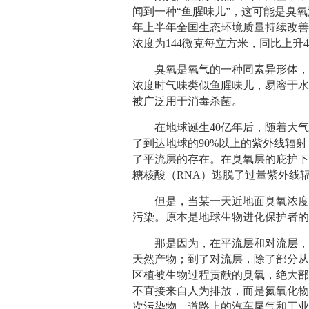
闻到一种“鱼腥味儿”，这可能是臭氧
年上半年全国生态环境质量持续改
浓度为144微克每立方米，同比上升4
臭氧是氧气的一种同素异形体
浓度时气味类似鱼腥味儿，易溶于
被广泛用于消毒杀菌。
在地球诞生40亿年后，随着大
了到达地球的90%以上的紫外线辐
了平流层的存在。在臭氧层的庇护下
糖核酸（RNA）逃脱了过量紫外线
但是，当某一天近地面臭氧浓度
污染。原本是地球生物进化保护者
那是因为，在平流层和对流层
天然产物；到了对流层，除了部分从
区植被生物过程贡献的臭氧，绝大
不直接来自人为排放，而是氮氧化
次污染物。道路上的汽车尾气和工业