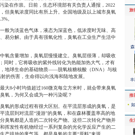
污染在作祟。日前，生态环境部有关负责人通报，2022
旅
善，但臭氧浓度同比有所上升。全国地级及以上城市臭氧
.3%。
，一般为淡蓝色气体，液态为深蓝色，低浓度时无味、高
水、易分解。由于具有强氧化性，臭氧在工业生产生活中
森
气中氧含量增加，臭氧层慢慢建立。臭氧层很薄，却吸收
射；同时，它将吸收的紫外线转化为热能加热大气，才有
，地球生命的基础物质——脱氧核糖核酸（DNA）与核
辐射的伤害，生命得以向浅海和陆地发展。
丰
最大8小时均值超过160微克每立方米时，就会带来臭氧
的臭氧，为何又会成为一种污染呢？
推
，臭氧的形成过程有很大区别。在平流层形成的臭氧，是
平流层到对流层“漫游”的臭氧，和在森林覆盖率高的地
部分臭氧都是人造的二次转化产物。这些二次转化产物并
生
物和挥发性有机物经过一系列复杂的光化学反应产生的二
生产排放的废气等，都是臭氧的主要“原料”来源。