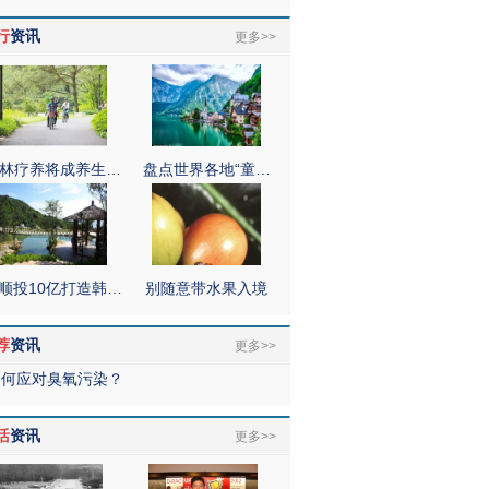
行
资讯
更多>>
林疗养将成养生…
盘点世界各地“童…
顺投10亿打造韩…
别随意带水果入境
荐
资讯
更多>>
如何应对臭氧污染？
活
资讯
更多>>