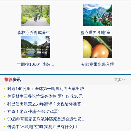
森林疗养将成养生…
盘点世界各地“童…
丰顺投10亿打造韩…
别随意带水果入境
推荐
资讯
更多>>
时速140公里：全球第一辆氢动力火车出炉
美高材生三餐吃垃圾身体棒 两年仅花36元
我已使出洪荒之力咋翻译？央视给标准答…
神奇！老汉种茄子长出“鸡蛋”
90后帅哥画家圆珠笔神还原奥运会运动员…
传说中“不耗电”空调 实测并没有什么用