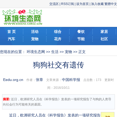
交流区
|
RSS订阅
|
设为首页
|
加入收藏
繁體中文
首 页
活动
综合
餐饮
家居
汽车
宠物
花卉
节能
社区
您现在的位置：
环境生态网
>>
生活
>>
宠物
>> 正文
狗狗社交有遗传
Eedu.org.cn
张章
中国科学报
作者：
文章来源：
点击数：
173 更新时
间：2016/10/11
摘要:
近日，欧洲研究人员在《科学报告》发表的一项研究报告了与狗的人类导
向社会行为可能有关的基因。
近日，欧洲研究人员在《科学报告》发表的一项研究报告