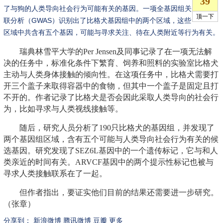
了与狗的人类导向社会行为可能有关的基因。一项全基因组关
联分析（GWAS）识别出了比格犬基因组中的两个区域，这些
区域中共含有五个基因，可能与寻求关注、待在人类附近等行为有关。
瑞典林雪平大学的Per Jensen及同事记录了在一项无法解
决的任务中，标准化条件下繁育、饲养和照料的实验室比格犬
主动与人类身体接触的倾向性。在这项任务中，比格犬需要打
开三个盖子来取得容器中的食物，但其中一个盖子是固定且打
不开的。作者记录了比格犬是否会因此采取人类导向的社会行
为，比如寻求与人类视线接触等。
随后，研究人员分析了190只比格犬的基因组，并发现了
两个基因组区域，含有五个可能与人类导向社会行为有关的候
选基因。研究发现了SEZ6L基因中的一个遗传标记，它与和人
类亲近的时间有关。ARVCF基因中的两个提示性标记也被与
寻求人类接触联系在了一起。
但作者指出，要证实他们目前的结果还需要进一步研究。
（张章）
分享到：
新浪微博
腾讯微博
豆瓣
更多