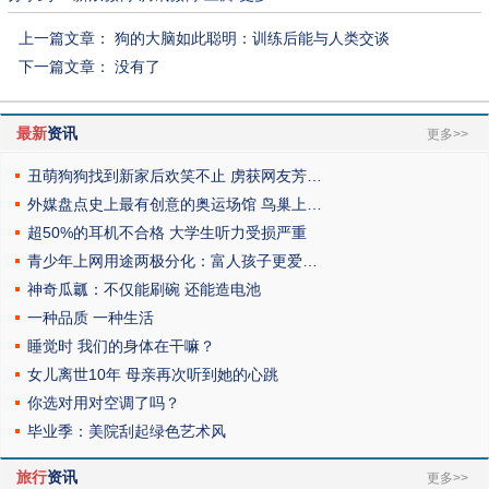
上一篇文章：
狗的大脑如此聪明：训练后能与人类交谈
下一篇文章： 没有了
最新
资讯
更多>>
丑萌狗狗找到新家后欢笑不止 虏获网友芳…
外媒盘点史上最有创意的奥运场馆 鸟巢上…
超50%的耳机不合格 大学生听力受损严重
青少年上网用途两极分化：富人孩子更爱…
神奇瓜瓤：不仅能刷碗 还能造电池
一种品质 一种生活
睡觉时 我们的身体在干嘛？
女儿离世10年 母亲再次听到她的心跳
你选对用对空调了吗？
毕业季：美院刮起绿色艺术风
旅行
资讯
更多>>