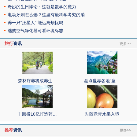
奇妙的生日悖论：这就是数学的魔力
电动牙刷怎么选？这里有最科学考究的消…
养一只“汪星人” 能远离烦忧吗
选购空气净化器可看环境标志
旅行
资讯
更多>>
森林疗养将成养生…
盘点世界各地“童…
丰顺投10亿打造韩…
别随意带水果入境
推荐
资讯
更多>>