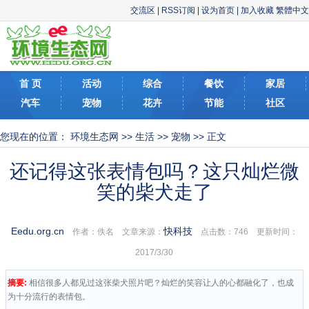
交流区
|
RSS订阅
|
设为首页
|
加入收藏
繁體中文
首 页
活动
综合
餐饮
家居
汽车
宠物
花卉
节能
社区
您现在的位置：
环境生态网
>>
生活
>>
宠物
>> 正文
还记得这张表情包吗？这只灿烂微
笑的柴犬走了
Eedu.org.cn
快科技
作者：佚名 文章来源：
点击数：
746 更新时间：
2017/3/30
摘要:
相信很多人都见过这张柴犬照片吧？灿烂的笑容让人的心都融化了，也成
为十分流行的表情包。