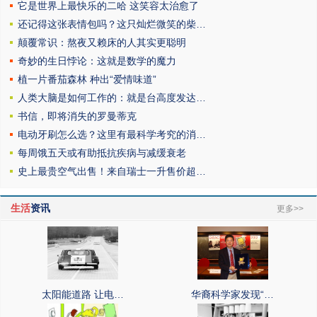
它是世界上最快乐的二哈 这笑容太治愈了
还记得这张表情包吗？这只灿烂微笑的柴…
颠覆常识：熬夜又赖床的人其实更聪明
奇妙的生日悖论：这就是数学的魔力
植一片番茄森林 种出“爱情味道”
人类大脑是如何工作的：就是台高度发达…
书信，即将消失的罗曼蒂克
电动牙刷怎么选？这里有最科学考究的消…
每周饿五天或有助抵抗疾病与减缓衰老
史上最贵空气出售！来自瑞士一升售价超…
生活
资讯
更多>>
太阳能道路 让电…
华裔科学家发现“…