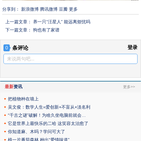
分享到：
新浪微博
腾讯微博
豆瓣
更多
上一篇文章：
养一只“汪星人” 能远离烦忧吗
下一篇文章：
狗也有了家谱
条评论
登录
0
来说两句吧...
最新
资讯
更多>>
把植物种在墙上
吴文俊：数学人生=爱创新+不盲从+淡名利
“千古之谜”破解！为啥久坐电脑前就会…
它是世界上最快乐的二哈 这笑容太治愈了
你知道麻、木吗？学问可大了
植一片番茄森林 种出“爱情味道”