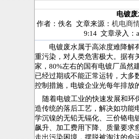
电镀废
作者：佚名 文章来源：
机电商
9:14 文章录入：ah
电镀废水属于高浓度难降解有
重污染，对人类危害极大。据有
家，80%左右的国有电镀厂虽然
已经过期或不能正常运转，大多
控制措施，电镀企业光每年排放
随着电镀工业的快速发展和环保
造传统的落后工艺，解决如功能
学沉镍的无铅无镉化、三价铬电
飙升、加工费用下降、质量要求
走出污染困境，摆脱被淘汰的命