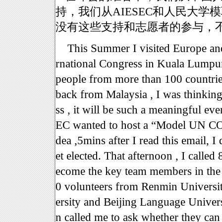
持，我们从AIESEC和人民大
没有这些支持和志愿者的参与，
This Summer I visited Europe and
rnational Congress in Kuala Lumpur,
people from more than 100 countries
back from Malaysia , I was thinkin
ss , it will be such a meaningful ev
EC wanted to host a “Model UN COP1
dea ,5mins after I read this email, I
et elected. That afternoon , I called 
ecome the key team members in the 
0 volunteers from Renmin Universit
ersity and Beijing Language Univer
n called me to ask whether they can 