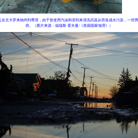
扎在北卡罗来纳州列尊营，由于曾使用汽油和溶剂来清洗武器从而造成水污染，一些
癌。（图片来源：福瑞斯·霍夫曼/《美国国家地理》）