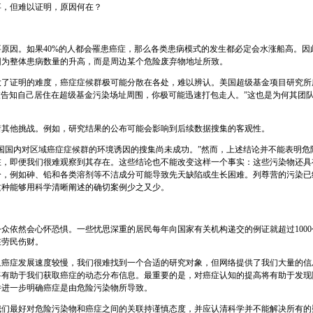
事，但难以证明，原因何在？
原因。如果40%的人都会罹患癌症，那么各类患病模式的发生都必定会水涨船高。因
因为整体患病数量的升高，而是周边某个危险废弃物地址所致。
了证明的难度，癌症症候群极可能分散在各处，难以辨认。美国超级基金项目研究所所长威廉·
被告知自己居住在超级基金污染场址周围，你极可能迅速打包走人。”这也是为何其团
着其他挑战。例如，研究结果的公布可能会影响到后续数据搜集的客观性。
国国内对区域癌症症候群的环境诱因的搜集尚未成功。”然而，上述结论并不能表明危
在，即便我们很难观察到其存在。这些结论也不能改变这样一个事实：这些污染物还具
分，例如砷、铅和各类溶剂等不洁成分可能导致先天缺陷或生长困难。列尊营的污染已
这种能够用科学清晰阐述的确切案例少之又少。
众依然会心怀恐惧。一些忧思深重的居民每年向国家有关机构递交的例证就超过100
在劳民伤财。
且癌症发展速度较慢，我们很难找到一个合适的研究对象，但网络提供了我们大量的信
将有助于我们获取癌症的动态分布信息。最重要的是，对癌症认知的提高将有助于发现
并进一步明确癌症是由危险污染物所导致。
我们最好对危险污染物和癌症之间的关联持谨慎态度，并应认清科学并不能解决所有的