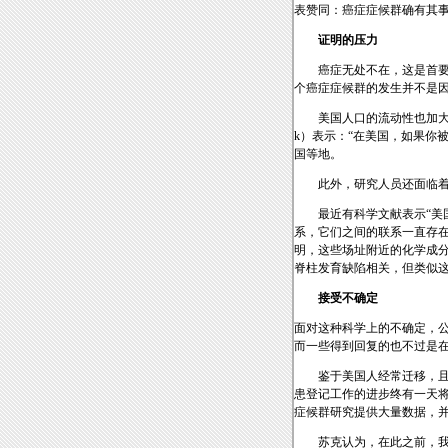
表赞同：癌症症候群确有其
证明的压力
癌症无处不在，这是首要
个癌症症候群的发生并不是
美国人口的流动性也加大
k）表示：“在美国，如果你
国等地。
此外，研究人员还面临
最近有科学文献表示“美
系，它们之间的联系一直存
明，这些场址附近的化学成
脊柱发育缺陷相关，但类似
接受不确定
面对这种科学上的不确定，公
而一些得到回复的也不过是
鉴于美国人经常迁移，
患登记工作的进步终有一天
症候群研究提供大量数据，
苏克认为，在此之前，