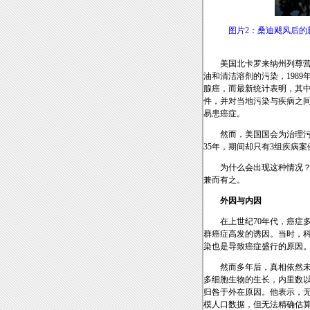
图片2：桑迪飓风后的
美国北卡罗来纳州列尊营
油和清洁溶剂的污染，198
腺癌，而最新统计表明，其中
件，并对当地污染与疾病之
易患癌症。
然而，美国国会为治理
35年，期间却只有3组疾病
为什么会出现这种情况
兼而有之。
外因与内因
在上世纪70年代，癌症
群癌症高发的诱因。当时，科
染也是导致癌症盛行的原因
然而多年后，真相依然未能
多细胞生物的生长，内里数
归咎于外在原因。他表示，
模人口数据，但无法精确估