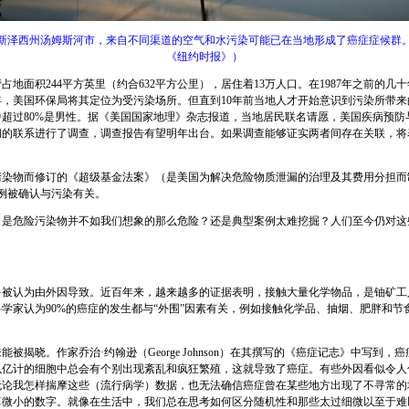
新泽西州汤姆斯河市，来自不同渠道的空气和水污染可能已在当地形成了癌症症候群。
《纽约时报》）
占地面积244平方英里（约合632平方公里），居住着13万人口。在1987年之前的
9年，美国环保局将其定位为受污染场所。但直到10年前当地人才开始意识到污染所带
超过80%是男性。据《美国国家地理》杂志报道，当地居民联名请愿，美国疾病预防
间的联系进行了调查，调查报告有望明年出台。如果调查能够证实两者间存在关联，将
污染物而修订的《超级基金法案》（是美国为解决危险物质泄漏的治理及其费用分担而
案例被确认与污染有关。
？是危险污染物并不如我们想象的那么危险？还是典型案例太难挖掘？人们至今仍对这
多被认为由外因导致。近百年来，越来越多的证据表明，接触大量化学物品，是铀矿
学家认为90%的癌症的发生都与“外围”因素有关，例如接触化学品、抽烟、肥胖和节
。
被揭晓。作家乔治·约翰逊（George Johnson）在其撰写的《癌症记志》中写到
以亿计的细胞中总会有个别出现紊乱和疯狂繁殖，这就导致了癌症。有些外因看似令人
无论我怎样揣摩这些（流行病学）数据，也无法确信癌症曾在某些地方出现了不寻常的
算微小的数字。就像在生活中，我们总在思考如何区分随机性和那些太过细微以至于难