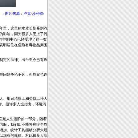
（图片来源：卢克·沙利特/
几十年里，这里的水质长期受到汽
来的影响，因为很多人患上了乳
与控制中心已经受理了这一案
表明居住在危险有毒物品周围
制定的法律）出台至今已有近
些问题争论不休，但答案也许
工人、烟囱清扫工和类似工种人
食。但许多人也指出，环境污
，癌症是人生进阶的一部分，随着
信服，我们却不能将癌症全然
增加。统计工具能够分析大规
以观察的规律。对此很多人深