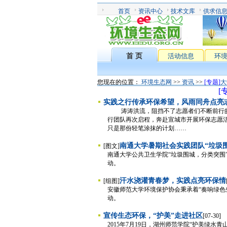
首页
资讯中心
技术文库
供求信
首 页
活动信息
环
您现在的位置：
环境生态网
>>
资讯
>>
[专题]
大
[
实践之行传承环保希望，风雨同舟点亮
涛涛洪流，阻挡不了志愿者们不断前行的
行团队再次启程，奔赴宣城市开展环保志愿活
只是那份轻笔涂抹的计划……
南通大学暑期社会实践团队“垃圾
[图文]
南通大学公共卫生学院“垃圾围城，分类突围
动。
汗水浇灌青春梦，实践点亮环保情
[组图]
安徽师范大学环境保护协会秉承着“奏响绿色
动。
宣传生态环保，“护美”走进社区
[07-30]
2015年7月19日，湖州师范学院“护美绿