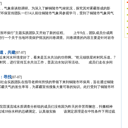
7]
路上，气象座谈助调研。为深入了解铜陵市气候状况，探究其对雾霾形成的影
行”环保宣传团队一行14人前往铜陵市气象局参观学习，受到了铜陵市气象局气
江淮环保行”主题实践团队又开始了新的征程。 上午9点，团队成员分成两
进行一个关于当地环境保护情况的问卷调查。问卷调查的内容主要是针对岩寺
道，共建
[07-07]
近来河水环境变好了，看来是五水共治的功劳啊。”乾元镇联星村村民乐道。7
访村民，进行宣传五水共治工作，普及治水知识等活动。 成员们走在乡间
动：寻找
[07-07]
暑期社会实践团队在指导老师何所惧的带领下来到铜陵市环保局，旨在通过铜陵
雾霾天气的发生率等，为雾霾宣传搜集大量可靠的知识。此行受到了铜陵市环
学院苕溪流域水质调查分析组的成员们没有因为昨天的辛苦而懈怠，抖擞精神
流域18份水样的总磷测定。认真做实验 该测定原理是在中性条件下用过硫