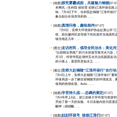
探究雾霾成因，共建魅力铜都
[组图]
[07-0
本网讯（生科院 侯怡雪 谷静)江淮环保在
响，7月4日下午，生科院赴铜陵“江淮环保
象台副台长张杰等的热……
真情问卷，趣味相伴
[组图]
[07-07]
7月6日，安师大环境保护协会赴黄山市“
组，前往徽州区岩寺镇下街街道对当地居民
镇当地近几年……
走访村民，倡导全民治水；美化河
[图文]
“以前附近养殖厂的污水排放导致河水污染，
月5日，经管学院赴湖州五水共治实践团走
的小路上，基层民意如水之……
安师大赴铜陵“江淮环保行”在行
[图文]
7月4日上午，安师大赴铜陵“江淮环保行”
环保局进一步了解目前铜陵市的环境状况，
保局的热情欢迎。&nbs……
辛苦持久战—-总磷的测定
[组图]
[07-07]
7月4号早上8点，浙江农林大学环境与资源
开始了新一天的实验。今日实验内容为苕溪
酸钾（或硝酸……
赳赳环保号 徐徐江淮行
[组图]
[07-07]