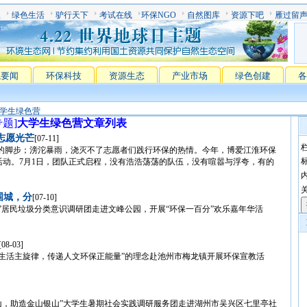
息
绿色生活
驴行天下
考试在线
环保NGO
自然图库
资源下吧
雁过留
境要闻
环保科技
资源生态
产业市场
绿色创建
各
学生绿色营
专题]
大学生绿色营文章列表
志愿光芒
[07-11]
脚步；滂沱暴雨，浇灭不了志愿者们践行环保的热情。今年，博爱江淮环保
动。7月1日，团队正式启程，没有浩浩荡荡的队伍，没有喧嚣与浮夸，有的
围城，分
[07-10]
”居民垃圾分类意识调研团走进文峰公园，开展“环保一百分”欢乐嘉年华活
[08-03]
生活主旋律，传递人文环保正能量”的理念赴池州市梅龙镇开展环保宣教活
水青山，助造金山银山”大学生暑期社会实践调研服务团走进湖州市吴兴区七里亭社