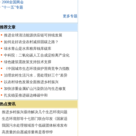
·
2008全国两会
·
“十一五”专题
更多专题
推荐文章
推进全球清洁能源供应链可持续发展
如何走好农业农村减排固碳之路？
绿水青山是水库粮库钱库碳库
中科院：二氧化碳人工合成淀粉离产业化
绿色建筑需政策支持技术支撑
《中国城市生态环境保护营商竞争力指数
治理农村生活污水，需处理好三个“差异
以农村绿色发展全面推进乡村振兴
加快涉重金属矿山污染防治与生态修复
扎实稳妥推进碳达峰碳中和
热点资讯
推进乡村振兴亟待解决几个生态环境问题
生态环境部等十七部门联合印发《国家适
我国污水处理领域首个低碳团体标准发布
高质量的自愿减排量将是香饽饽