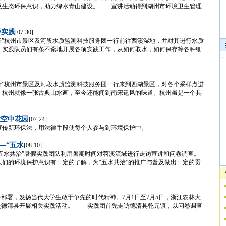
及生态环保意识，助力绿水青山建设。 宣讲活动得到湖州市环境卫生管理
样实践
[07-30]
同行”杭州市景区及河段水质监测科技服务团一行前往西溪湿地，并对其进行水质
，实践队员们有条不紊地开展各项实践工作，从如何取水，如何保存等各种细
同行”杭州市景区及河段水质监测科技服务团一行来到西湖景区，对各个采样点进
杭州就像一张古典山水画，至今还能闻到南宋遗风的味道。杭州虽是一个具
设空中花园
[07-24]
宣传新环保法，用法律手段使每个人参与到环境保护中。
—“五水
[08-10]
“五水共治”暑假实践团队利用暑期时间对苕溪流域进行走访宣讲和问卷调查。
们的环境保护意识有一定的了解，为“五水共治”的推广与普及做出一定的贡
略部署，发扬当代大学生敢于争先的时代精神。7月1日至7月5日，浙江农林大
团赴德清县开展相关实践活动。 实践团首先走访德清县乾元镇，以问卷调查