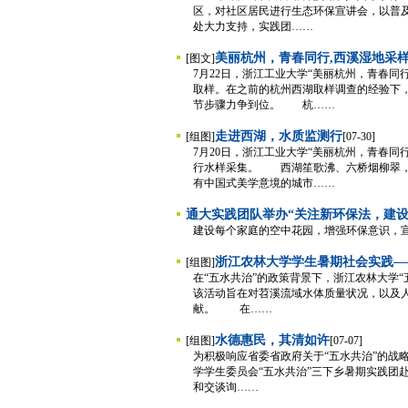
区，对社区居民进行生态环保宣讲会，以普
处大力支持，实践团……
美丽杭州，青春同行,西溪湿地采
[图文]
7月22日，浙江工业大学“美丽杭州，青春
取样。在之前的杭州西湖取样调查的经验下
节步骤力争到位。 杭……
走进西湖，水质监测行
[组图]
[07-30]
7月20日，浙江工业大学“美丽杭州，青春
行水样采集。 西湖笙歌沸、六桥烟柳翠，
有中国式美学意境的城市……
通大实践团队举办“关注新环保法，建
建设每个家庭的空中花园，增强环保意识，
浙江农林大学学生暑期社会实践—
[组图]
在“五水共治”的政策背景下，浙江农林大学
该活动旨在对苕溪流域水体质量状况，以及人
献。 在……
水德惠民，其清如许
[组图]
[07-07]
为积极响应省委省政府关于“五水共治”的战
学学生委员会“五水共治”三下乡暑期实践
和交谈询……