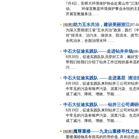
7月4日，安师大环境保护协会赴黄山市“江
动。 环保宣教是环境保护事业永恒的主题
开展宣教服务活……
助力五水共治，建设美丽浙江
[组图]
[07-0
为深入贯彻浙江省“五水共治”政策，践行《
对“排涝水、治污水、保供水、防洪水、抓节
全民治水，全面治理水环……
中石大征途实践队——走进钻井井场
[08
8月20日，征途实践队队员穿好工衣，
带我们给我们介绍了钻井工作过程的基本流
污……
中石大征途实践队 ——走进基层 清洁
8月19日，征途实践队来到钻井三公司对
中常见的污染有噪声污染、泥浆污染、生态
成了减污、降耗、增效、节能……
中石大征途实践队 ——钻井三公司调研
8月19日，征途实践队来到钻井三公司对
中常见的污染有噪声污染、泥浆污染、生态
成了减污、降耗、增效、节能……
魔尊重楼——九龙山重楼寻找之旅
[组图]
重楼属植物具有很高的药用价值, 具有抗癌