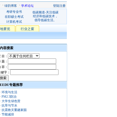
声
绿韵博客
学术论坛
登陆注册
考研专业书
低碳频道-关注低碳
经济和低碳技术，
在职硕士考试
倡导低碳生活。
计算机考试
地要览
行业之窗
内容搜索
栏 目：
标 题：
内 容：
关键字：
EEDU专题推荐
·
环境与生活
·
PM2.5防治
·
大学生绿色营
·
抗旱与节水
·
抗震救灾重建家园
·
节能减排