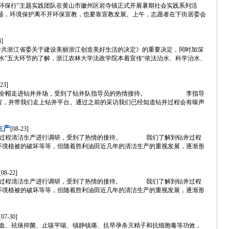
淮环保行”主题实践团队在黄山市徽州区岩寺镇正式开展暑期社会实践系列活
，环境保护离不开环保宣教，也要靠宣教发展。上午，志愿者在下街居委会
4]
中共浙江省委关于建设美丽浙江创造美好生活的决定》的重要决定，同时加深
水”五大环节的了解，浙江农林大学法政学院本着宣传“依法治水、科学治水、
-23]
戴好安全帽走进钻井井场，受到了钻井队指导员的热情接待。 李指导
程，并带我们走上钻井平台。通过之前的采访我们已经知道钻井过程会有噪声
生产
[08-23]
钻井过程清洁生产进行调研，受到了热情的接待。 我们了解到钻井过程
环境植被的破坏等等，但随着胜利油田近几年的清洁生产的重视发展，逐渐形
[08-22]
钻井过程清洁生产进行调研，受到了热情的接待。 我们了解到钻井过程
环境植被的破坏等等，但随着胜利油田近几年的清洁生产的重视发展，逐渐形
[07-30]
止血、祛痰抑菌、止咳平喘、镇静镇痛、抗早孕杀灭精子和抗细胞毒等功效，