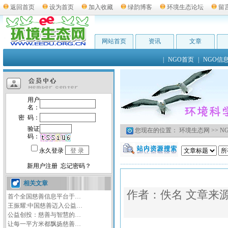
返回首页
设为首页
加入收藏
绿韵博客
环境生态论坛
留
网站首页
资讯
文章
|
NGO首页
|
NGO信
您现在的位置：
环境生态网
>>
N
相关文章
作者：佚名 文章来
首个全国慈善信息平台于…
王振耀:中国慈善迈入公益…
公益创投：慈善与智慧的…
让每一平方米都飘扬慈善…