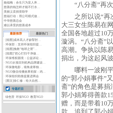
杨福梅：余生只为盲人奔…
“八分斋”再次
慈善的钱怎样才能不打水…
美丽义卖捐资助学
之所以说“再次
慈福行动：用公司模式做…
中华慈善总会
大三女生陈易在网
难以承受的慈善成本
全国各地超过10
最新推荐
最新热门
漩涡。“八分斋”
·
[组图]
成本高人才缺掣肘…
·
环保部：支持环保组织提…
高潮。争执以陈
·
[组图]
挽救“地球之肾”…
·
[组图]
“把心打扫干净做…
捐出，为这起风
·
环保维权困境：公益诉讼…
·
NGO从项目到机构品牌建设…
·
环保微电影，墙角凌寒独…
哪料一波刚平，
·
NGO微信传播效果初探：鸡…
·
环保组织助推提案进两会
的“郭小娟事件”
·
[图文]
徐仁修：给大自然…
斋”的角色是募捐
专题栏目
郭小娟筹得善款1
绿色营
环保NGO
教育NGO
赠，而是带着10
款，追到了郭小